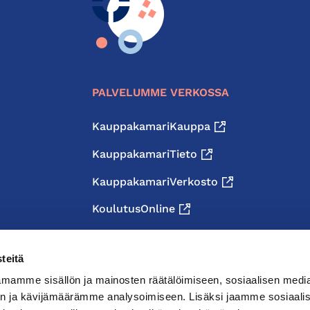
PALVELUMME VERKOSSA
KauppakamariKauppa
KauppakamariTieto
KauppakamariVerkosto
KoulutusOnline
teitä
mamme sisällön ja mainosten räätälöimiseen, sosiaalisen medi
n ja kävijämäärämme analysoimiseen. Lisäksi jaamme sosiaali