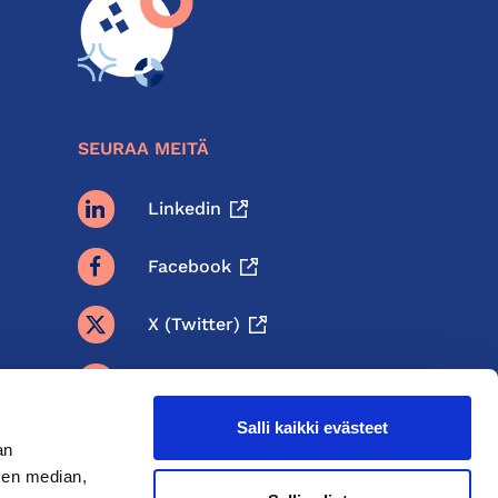
SEURAA MEITÄ
Linkedin
Facebook
X (twitter)
BlueSky
Salli kaikki evästeet
Threads
an
sen median,
Instagram