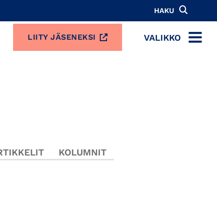
HAKU
VALIKKO
LIITY JÄSENEKSI
MENU
TIKKELIT
KOLUMNIT