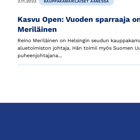
3.11.2023
KAUPPAKAMARILAISET ÄÄNESSÄ
Kasvu Open: Vuoden sparraaja o
Meriläinen
Reino Meriläinen on Helsingin seudun kauppakam
aluetoimiston johtaja. Hän toimii myös Suomen U
puheenjohtajana...