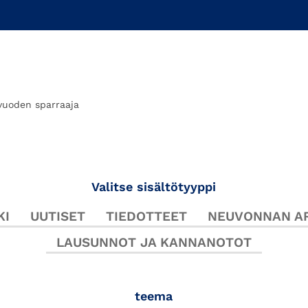
vuoden sparraaja
Valitse sisältötyyppi
KI
UUTISET
TIEDOTTEET
NEUVONNAN AR
LAUSUNNOT JA KANNANOTOT
teema