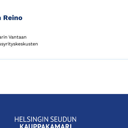
n Reino
arin Vantaan
usyrityskeskusten
KauppakamariHelsingin
seudun