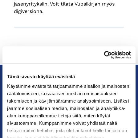
jäsenyrityksiin. Voit tilata Vuosikirjan myös
digiversiona.
Tämä sivusto käyttää evästeitä
Käytämme evästeitä tarjoamamme sisällön ja mainosten
KauppakamariHelsingin
räätälöimiseen, sosiaalisen median ominaisuuksien
seudun
tukemiseen ja kävijämäärämme analysoimiseen. Lisäksi
kauppakamari
jaamme sosiaalisen median, mainosalan ja analytiikka-
alan kumppaneillemme tietoja siitä, miten käytät
YHTEYSTIEDOT
sivustoamme. Kumppanimme voivat yhdistää näitä
tietoja muihin tietoihin, joita olet antanut heille tai joita on
Helsingin toimisto
kerätty, kun olet käyttänyt heidän palvelujaan.