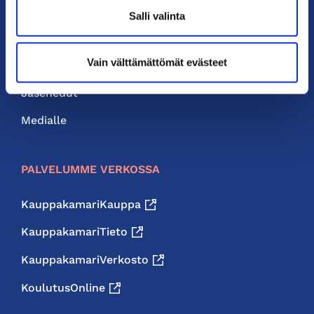
Yhteystiedot
Salli valinta
Liity jäseneksi
Vain välttämättömät evästeet
Neuvonta ja palvelut
Jäsenedut
Medialle
PALVELUMME VERKOSSA
KauppakamariKauppa
KauppakamariTieto
KauppakamariVerkosto
KoulutusOnline