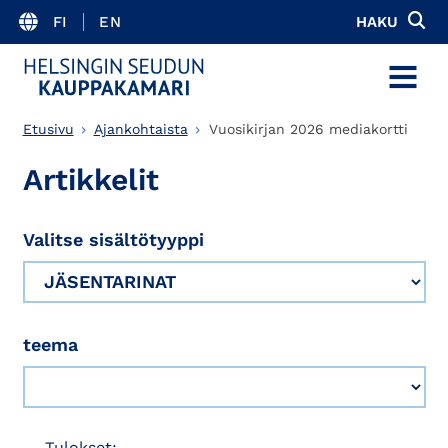
FI
EN
HAKU
MENU
Etusivu
Ajankohtaista
Vuosikirjan 2026 mediakortti
Artikkelit
Valitse sisältötyyppi
teema
Tulokset: