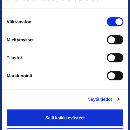
Käyntiosoite: Kalevankatu 12, 00100 Helsinki
Postiosoite: PL 68, 00131 Helsinki
Suostumuksen
Välttämätön
valinta
Puhelin: 09 228 601 (vaihde)
kauppakamari@helsinki.chamber.fi
Mieltymykset
Katso kaikki yhteystiedot >
Tilastot
Anna palautetta >
Markkinointi
Näytä tiedot
Salli kaikki evästeet
PIKALINKIT