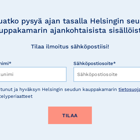
uatko pysyä ajan tasalla Helsingin se
uppakamarin ajankohtaisista sisällöis
Tilaa ilmoitus sähköpostiisi!
nimi*
Sähköpostiosoite*
tunut ja hyväksyn Helsingin seudun kauppakamarin
tietosuoj
telyperiaatteet