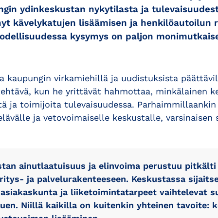
ngin ydinkeskustan nykytilasta ja tulevaisuudest
nyt kävelykatujen lisäämisen ja henkilöautoilun 
 todellisuudessa kysymys on paljon monimutka
a kaupungin virkamiehillä ja uudistuksista päättävill
tehtävä, kun he yrittävät hahmottaa, minkälainen k
itä ja toimijoita tulevaisuudessa. Parhaimmillaankin
elävälle ja vetovoimaiselle keskustalle, varsinaisen 
tan ainutlaatuisuus ja elinvoima perustuu pitkälti
itys- ja palvelurakenteeseen. Keskustassa sijaitsee
n asiakaskunta ja liiketoimintatarpeet vaihtelevat s
puen. Niillä kaikilla on kuitenkin yhteinen tavoite: