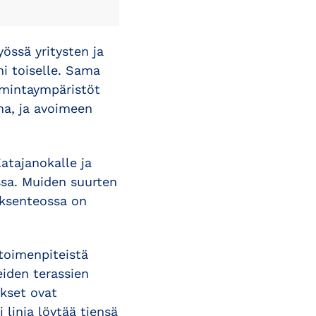
össä yritysten ja
mi toiselle. Sama
imintaympäristöt
ana, ja avoimeen
atajanokalle ja
ssa. Muiden suurten
öksenteossa on
toimenpiteistä
eiden terassien
ykset ovat
 linja löytää tiensä