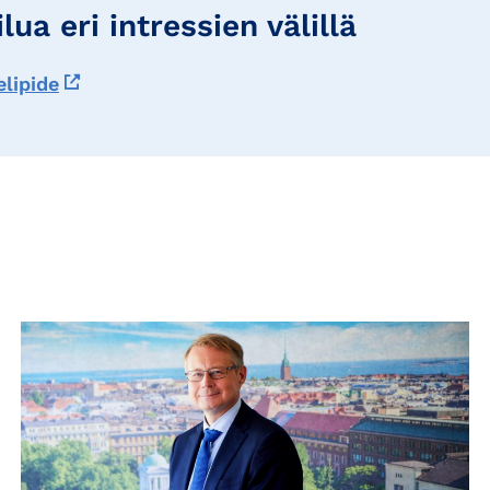
lua eri intressien välillä
elipide