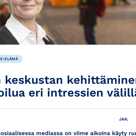
KE-ELÄMÄ
n keskustan kehittäminen
ilua eri intressien välill
JAA:
sosiaalisessa mediassa on viime aikoina käyty ru