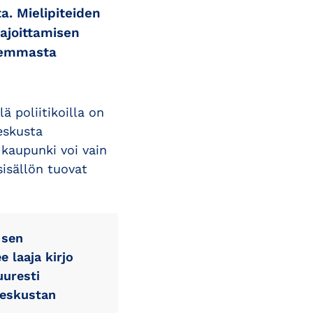
a. Mielipiteiden
rajoittamisen
isemmasta
ä poliitikoilla on
eskusta
 kaupunki voi vain
sisällön tuovat
 sen
 laaja kirjo
uuresti
 keskustan