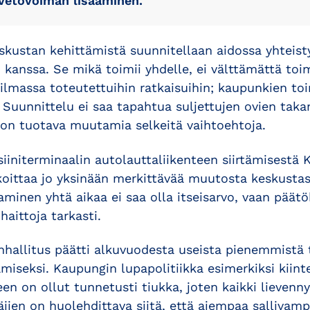
 vetovoiman lisääminen.
skustan kehittämistä suunnitellaan aidossa yhteisty
kanssa. Se mikä toimii yhdelle, ei välttämättä toi
lmassa toteutettuihin ratkaisuihin; kaupunkien to
a. Suunnittelu ei saa tapahtua suljettujen ovien tak
on tuotava muutamia selkeitä vaihtoehtoja.
initerminaalin autolauttaliikenteen siirtämisestä K
oittaa jo yksinään merkittävää muutosta keskusta
minen yhtä aikaa ei saa olla itseisarvo, vaan päät
haittoja tarkasti.
nhallitus päätti alkuvuodesta useista pienemmistä 
miseksi. Kaupungin lupapolitiikka esimerkiksi kiint
n on ollut tunnetusti tiukka, joten kaikki lievenn
äjien on huolehdittava siitä, että aiempaa sallivampi