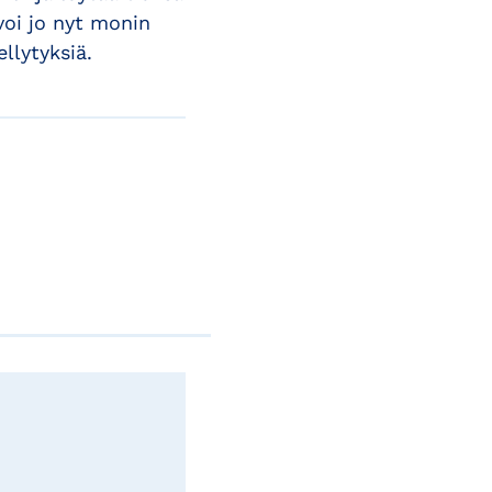
voi jo nyt monin
llytyksiä.