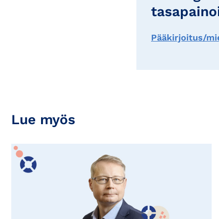
tasapainoi
Pääkirjoitus/mi
Lue myös