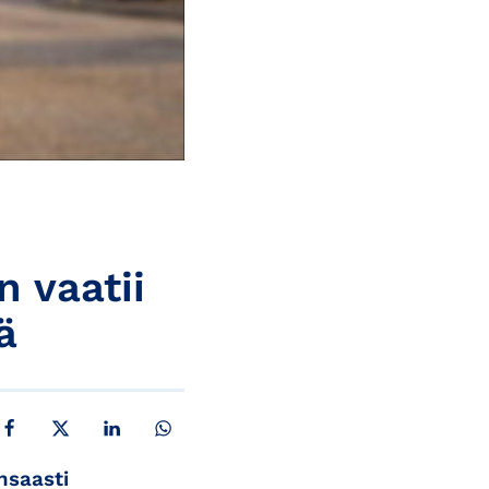
 vaatii
ä
JAA FACEBOOKISSA
JAA X:SSÄ
JAA LINKEDINISSÄ
JAA WHATSAPPISSA
nsaasti