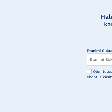
Tilaa
uutisia
Hal
ka
Etunimi Suku
Olen tutus
ehdot ja käsit