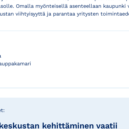
solle. Omalla myönteisellä asenteellaan kaupunki 
ustan viihtyisyyttä ja parantaa yritysten toimintaede
a
kauppakamari
t:
 keskustan kehittäminen vaatii