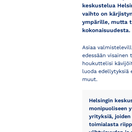
keskustelua Helsi
vaihto on kärjisty
ympärille, mutta
kokonaisuudesta.
Asiaa valmistelevill
edessään visainen 
houkuttelisi kävijö
luoda edellytyksiä 
muut.
Helsingin keskus
monipuoliseen yr
yrityksiä, joide
toimialasta riip