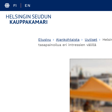
FI
EN
Etusivu
Ajankohtaista
Uutiset
Helsi
tasapainoilua eri intressien välillä