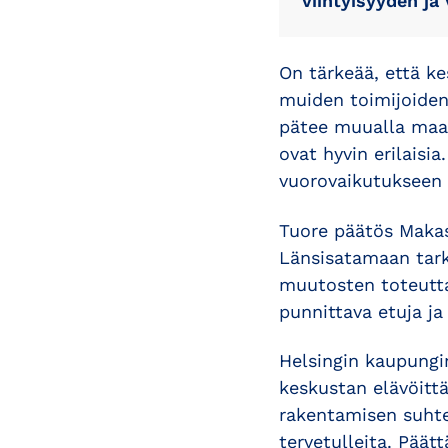
viihtyisyyden ja
On tärkeää, että ke
muiden toimijoiden 
pätee muualla maai
ovat hyvin erilaisi
vuorovaikutukseen 
Tuore päätös Makasi
Länsisatamaan tark
muutosten toteutta
punnittava etuja ja 
Helsingin kaupungi
keskustan elävöittä
rakentamisen suhtee
tervetulleita. Päätt