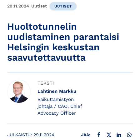
29.11.2024
Uutiset
UUTISET
Huoltotunnelin
uudistaminen parantaisi
Helsingin keskustan
saavutettavuutta
TEKSTI
Lahtinen Markku
Vaikuttamistyön
johtaja / CAO, Chief
Advocacy Officer
JAA FACEBOOKISSA
JAA X:SSÄ
JAA LINKE
JAA
JULKAISTU:
29.11.2024
JAA: