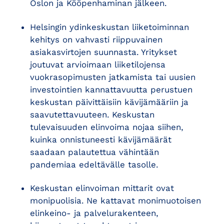
Oslon ja Kööpenhaminan jälkeen.
Helsingin ydinkeskustan liiketoiminnan
kehitys on vahvasti riippuvainen
asiakasvirtojen suunnasta. Yritykset
joutuvat arvioimaan liiketilojensa
vuokrasopimusten jatkamista tai uusien
investointien kannattavuutta perustuen
keskustan päivittäisiin kävijämääriin ja
saavutettavuuteen. Keskustan
tulevaisuuden elinvoima nojaa siihen,
kuinka onnistuneesti kävijämäärät
saadaan palautettua vähintään
pandemiaa edeltävälle tasolle.
Keskustan elinvoiman mittarit ovat
monipuolisia. Ne kattavat monimuotoisen
elinkeino- ja palvelurakenteen,