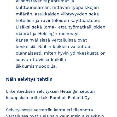
kiinnostavat tapahtumat ja
kulttuurielämän, riittävän työpaikkojen
määrän, asukkaiden viihtyvyyden sekä
hotellien ja ravintoloiden käyttöasteen.
Lisäksi sekä loma- että työmatkailijoiden
määrät ja Helsingin menestys
kansainvälisissä vertailuissa ovat
keskeisiä. Näihin kaikkiin vaikuttaa
olennaisesti, miten hyvin ydinkeskusta on
saavutettavissa kaikilla
liikkumismuodoilla.
Näin selvitys tehtiin
Liikenteellisen selvityksen Helsingin seudun
kauppakamarille teki Ramboll Finland Oy.
Selvityksessä verrattiin kahta eri tilannetta.
Vertailussa ovat Helsingin kaupungin alkusyksyn