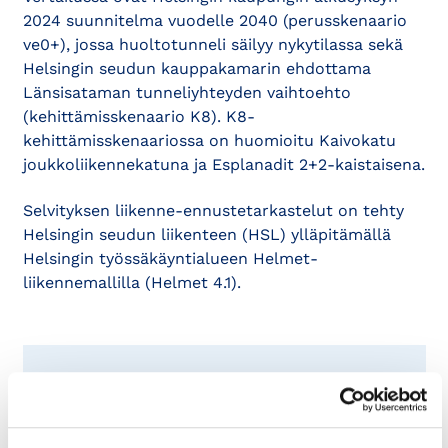
2024 suunnitelma vuodelle 2040 (perusskenaario
ve0+), jossa huoltotunneli säilyy nykytilassa sekä
Helsingin seudun kauppakamarin ehdottama
Länsisataman tunneliyhteyden vaihtoehto
(kehittämisskenaario K8). K8-
kehittämisskenaariossa on huomioitu Kaivokatu
joukkoliikennekatuna ja Esplanadit 2+2-kaistaisena.
Selvityksen liikenne-ennustetarkastelut on tehty
Helsingin seudun liikenteen (HSL) ylläpitämällä
Helsingin työssäkäyntialueen Helmet-
liikennemallilla (Helmet 4.1).
Helsingin seudun