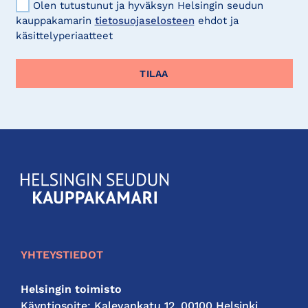
Olen tutustunut ja hyväksyn Helsingin seudun
kauppakamarin
tietosuojaselosteen
ehdot ja
käsittelyperiaatteet
KauppakamariHelsingin
seudun
kauppakamari
YHTEYSTIEDOT
Helsingin toimisto
Käyntiosoite: Kalevankatu 12, 00100 Helsinki