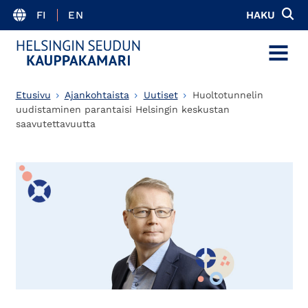
FI
EN
HAKU
MENU
Etusivu
Ajankohtaista
Uutiset
Huoltotunnelin
uudistaminen parantaisi Helsingin keskustan
saavutettavuutta