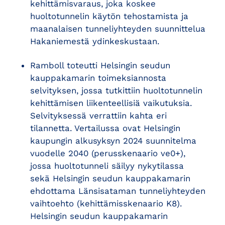
kehittämisvaraus, joka koskee
huoltotunnelin käytön tehostamista ja
maanalaisen tunneliyhteyden suunnittelua
Hakaniemestä ydinkeskustaan.
Ramboll toteutti Helsingin seudun
kauppakamarin toimeksiannosta
selvityksen, jossa tutkittiin huoltotunnelin
kehittämisen liikenteellisiä vaikutuksia.
Selvityksessä verrattiin kahta eri
tilannetta. Vertailussa ovat Helsingin
kaupungin alkusyksyn 2024 suunnitelma
vuodelle 2040 (perusskenaario ve0+),
jossa huoltotunneli säilyy nykytilassa
sekä Helsingin seudun kauppakamarin
ehdottama Länsisataman tunneliyhteyden
vaihtoehto (kehittämisskenaario K8).
Helsingin seudun kauppakamarin