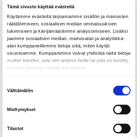
kauppakamarin ehdotus
Tämä sivusto käyttää evästeitä
Helsingin ydinkeskustan
Käytämme evästeitä tarjoamamme sisällön ja mainosten
elinvoiman parantamiseksi
räätälöimiseen, sosiaalisen median ominaisuuksien
tukemiseen ja kävijämäärämme analysoimiseen. Lisäksi
Keskustan huoltotunnelin liittäminen
jaamme sosiaalisen median, mainosalan ja analytiikka-
Länsisataman tunneliin. Lue Helsingin
alan kumppaneillemme tietoja siitä, miten käytät
seudun kauppakamarin selvitys alta
sivustoamme. Kumppanimme voivat yhdistää näitä tietoja
muihin tietoihin, joita olet antanut heille tai joita on kerätty,
kun olet käyttänyt heidän palvelujaan.
Lue selvitys tästä
Suostumuksen
Välttämätön
valinta
Mieltymykset
Tilastot