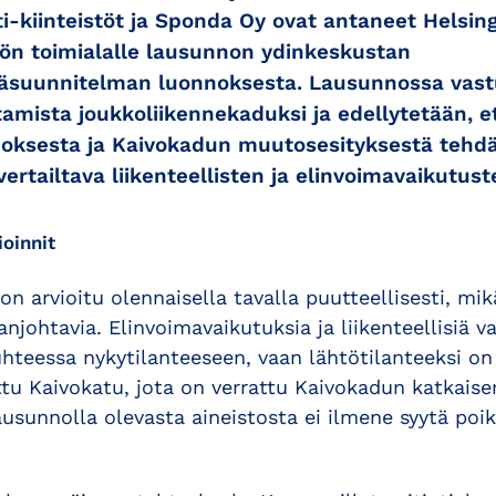
i-kiinteistöt ja Sponda Oy ovat antaneet Helsin
ön toimialalle lausunnon ydinkeskustan
lmäsuunnitelman luonnoksesta. Lausunnossa vas
mista joukkoliikennekaduksi ja edellytetään, e
oksesta ja Kaivokadun muutosesityksestä tehd
ertailtava liikenteellisten ja elinvoimavaikutuste
ioinnit
on arvioitu olennaisella tavalla puutteellisesti, mi
njohtavia. Elinvoimavaikutuksia ja liikenteellisiä va
uhteessa nykytilanteeseen, vaan lähtötilanteeksi on 
ttu Kaivokatu, jota on verrattu Kaivokadun katkai
ausunnolla olevasta aineistosta ei ilmene syytä poik