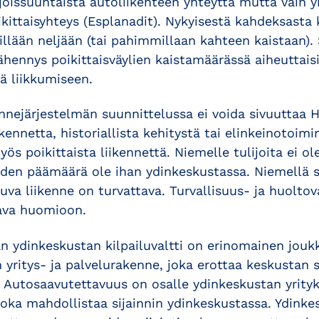
hjoissuuntaista autoliikenteen yhteyttä mutta vain yk
kittaisyhteys (Esplanadit). Nykyisestä kahdeksasta 
millään neljään (tai pahimmillaan kahteen kaistaan).
hennys poikittaisväylien kaistamäärässä aiheuttaisi
ä liikkumiseen.
nnejärjestelmän suunnittelussa ei voida sivuuttaa 
kennetta, historiallista kehitystä tai elinkeinotoimi
ös poikittaista liikennettä. Niemelle tulijoita ei ol
oiden päämäärä ole ihan ydinkeskustassa. Niemellä s
juva liikenne on turvattava. Turvallisuus- ja huol
tava huomioon.
ydinkeskustan kilpailuvaltti on erinomainen joukk
yritys- ja palvelurakenne, joka erottaa keskustan s
 Autosaavutettavuus on osalle ydinkeskustan yrityk
joka mahdollistaa sijainnin ydinkeskustassa. Ydinkes