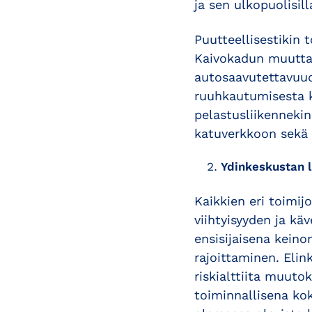
ja sen ulkopuolisill
Puutteellisestikin t
Kaivokadun muuttam
autosaavutettavuude
ruuhkautumisesta kä
pelastusliikennekin
katuverkkoon sekä
Ydinkeskustan 
Kaikkien eri toimi
viihtyisyyden ja kä
ensisijaisena keino
rajoittaminen. Eli
riskialttiita muutok
toiminnallisena ko