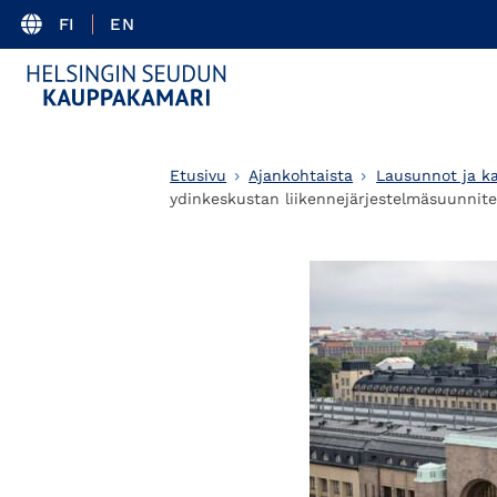
FI
EN
Etusivu
Ajankohtaista
Lausunnot ja k
ydinkeskustan liikennejärjestelmäsuunnit