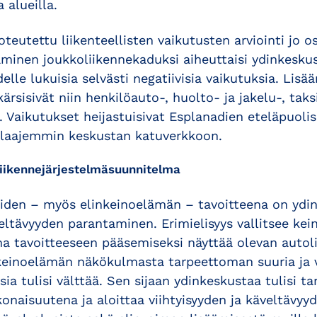
a alueilla.
oteutettu liikenteellisten vaikutusten arviointi jo os
inen joukkoliikennekaduksi aiheuttaisi ydinkesku
lle lukuisia selvästi negatiivisia vaikutuksia. Lisä
rsisivät niin henkilöauto-, huolto- ja jakelu-, taksi
. Vaikutukset heijastuisivat Esplanadien eteläpuol
 laajemmin keskustan katuverkkoon.
liikennejärjestelmäsuunnitelma
joiden – myös elinkeinoelämän – tavoitteena on ydi
veltävyyden parantaminen. Erimielisyys vallitsee ke
na tavoitteeseen pääsemiseksi näyttää olevan autoli
nkeinoelämän näkökulmasta tarpeettoman suuria ja 
sia tulisi välttää. Sen sijaan ydinkeskustaa tulisi ta
konaisuutena ja aloittaa viihtyisyyden ja käveltävy