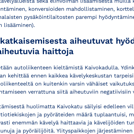
ävelyalueista sekä elinvoiman lisäämisestä muilla 
lentäminen, konversioiden mahdollistaminen, korttel
alaisten pysäköintilaitosten parempi hyödyntämin
 lisääminen).
katkaisemisesta aiheutuvat hyöd
iheutuvia haittoja
tään autoliikenteen kieltämistä Kaivokadulla. Ydin
an kehittää ennen kaikkea kävelykeskustan tarpeisi
oliikenteeltä on kuitenkin varsin vähäiset vaikutuks
tamiseen verrattuna siitä aiheutuviin negatiivisiin 
tämisestä huolimatta Kaivokatu säilyisi edelleen vi
itiotiekiskojen ja pyöräteiden määrä tuplaantuisi, mi
sti enemmän kävelyä haittaavia ja kävelijöiden tur
unuja ja pyöräilijöitä. Ylityspaikkojen järjestäminen 