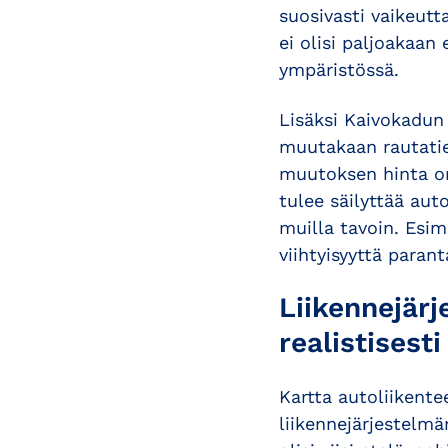
suosivasti vaikeutt
ei olisi paljoakaan
ympäristössä.
Lisäksi Kaivokadun
muutakaan rautatie
muutoksen hinta on 
tulee säilyttää aut
muilla tavoin. Esim
viihtyisyyttä parant
Liikennejärj
realistisesti
Kartta autoliikente
liikennejärjestelmä