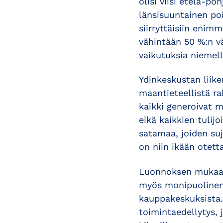
olisi viisi etelä-po
länsisuuntainen poi
siirryttäisiin enim
vähintään 50 %:n vä
vaikutuksia niemell
Ydinkeskustan liike
maantieteellistä ra
kaikki generoivat my
eikä kaikkien tulij
satamaa, joiden su
on niin ikään otet
Luonnoksen mukaan 
myös monipuolinen 
kauppakeskuksista.
toimintaedellytys, 