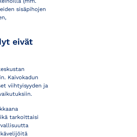
keinoilla (mm.
eiden sisäpihojen
en,
yt eivät
keskustan
in. Kaivokadun
et viihtyisyyden ja
vaikutuksiin.
lkkaana
kä tarkoittaisi
vallisuutta
kävelijöitä