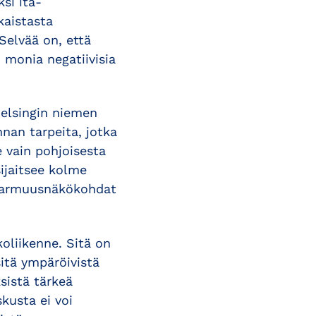
si itä-
kaistasta
 Selvää on, että
 monia negatiivisia
Helsingin niemen
nnan tarpeita, jotka
e vain pohjoisesta
ijaitsee kolme
tovarmuusnäkökohdat
oliikenne. Sitä on
itä ympäröivistä
sistä tärkeä
kusta ei voi