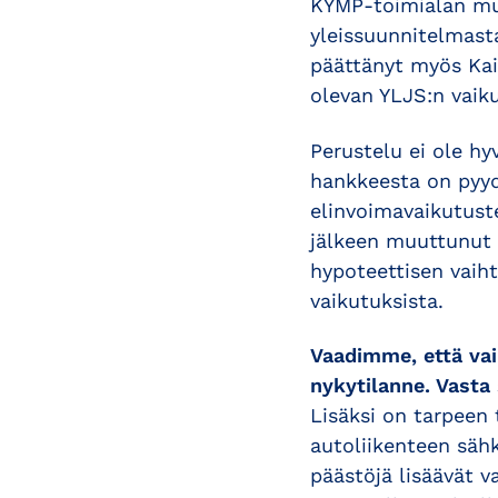
KYMP-toimialan muk
yleissuunnitelmast
päättänyt myös Kai
olevan YLJS:n vaiku
Perustelu ei ole hy
hankkeesta on pyyde
elinvoimavaikutuste
jälkeen muuttunut 
hypoteettisen vaih
vaikutuksista.
Vaadimme, että vai
nykytilanne. Vasta
Lisäksi on tarpeen
autoliikenteen säh
päästöjä lisäävät v