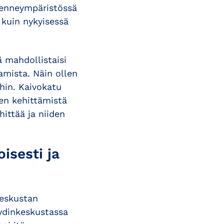
ikenneympäristössä
 kuin nykyisessä
 mahdollistaisi
mista. Näin ollen
ihin. Kaivokatu
den kehittämistä
ittää ja niiden
isesti ja
keskustan
 ydinkeskustassa