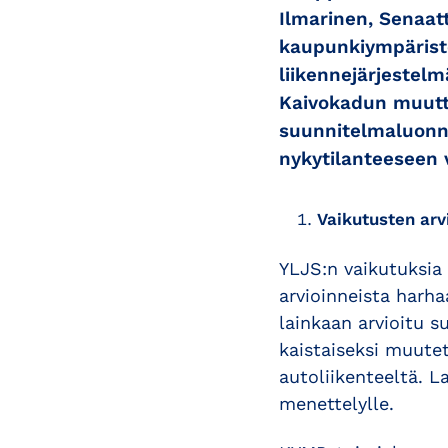
Ilmarinen, Senaatt
kaupunkiympärist
liikennejärjeste
Kaivokadun muutta
suunnitelmaluonn
nykytilanteeseen v
Vaikutusten arv
YLJS:n vaikutuksia 
arvioinneista harhaa
lainkaan arvioitu s
kaistaiseksi muute
autoliikenteeltä. L
menettelylle.