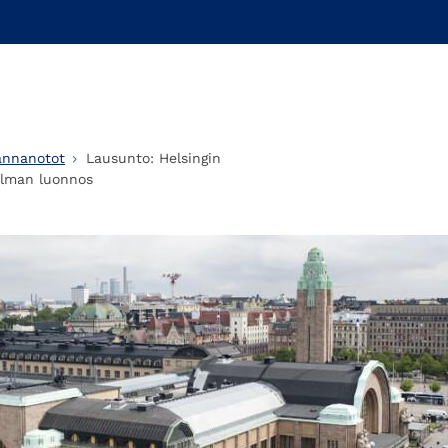
annanotot
Lausunto: Helsingin
elman luonnos