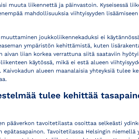
aisi muuta liikennettä ja päinvastoin. Kyseisessä li
 enempää mahdollisuuksia viihtyisyyden lisäämiseen
 muuttaminen joukkoliikennekaduksi ei käytännössä
aseman ympäristön kehittämistä, kuten lisärakenta
aivan liian korkea verrattuna siitä saataviin hyöty
oliikenteen käytössä, mikä ei estä alueen viihtyisyy
. Kaivokadun alueen maanalaisia yhteyksiä tulee keh
aa.
estelmää tulee kehittää tasapaino
en pääverkon tavoitetilasta osoittaa selkeästi ydin
n epätasapainon. Tavoitetilassa Helsingin niemellä