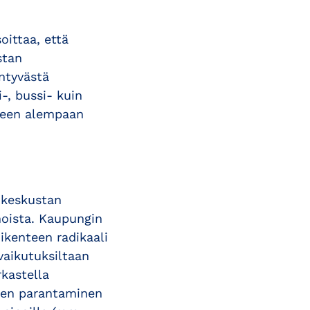
oittaa, että
stan
äntyvästä
-, bussi- kuin
iseen alempaan
nkeskustan
inoista. Kaupungin
ikenteen radikaali
vaikutuksiltaan
rkastella
yden parantaminen