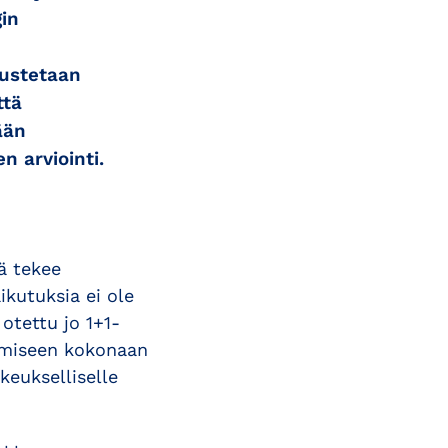
gin
tustetaan
ttä
ään
n arviointi.
kä tekee
ikutuksia ei ole
otettu jo 1+1-
semiseen kokonaan
keukselliselle