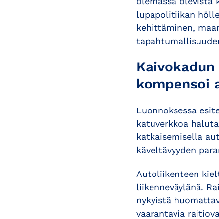
olemassa olevista k
lupapolitiikan höl
kehittäminen, maan
tapahtumallisuuden
Kaivokadun 
kompensoi a
Luonnoksessa esite
katuverkkoa haluta
katkaisemisella aut
käveltävyyden paran
Autoliikenteen kiel
liikenneväylänä. Ra
nykyistä huomattava
vaarantavia raitiova