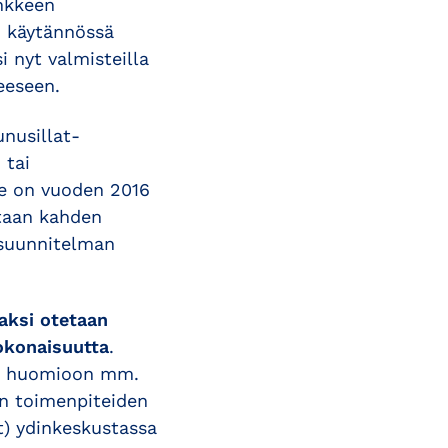
nkkeen
n käytännössä
 nyt valmisteilla
eeseen.
unusillat-
 tai
nne on vuoden 2016
staan kahden
 suunnitelman
aksi otetaan
okonaisuutta
.
aan huomioon mm.
en toimenpiteiden
t) ydinkeskustassa