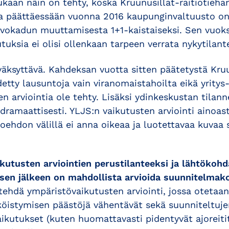
aan näin on tehty, koska Kruunusillat-raitiotieha
a päättäessään vuonna 2016 kaupunginvaltuusto o
vokadun muuttamisesta 1+1-kaistaiseksi. Sen vuoksi
tuksia ei olisi ollenkaan tarpeen verrata nykytilant
väksyttävä. Kahdeksan vuotta sitten päätetystä Kru
tty lausuntoja vain viranomaistahoilta eikä yritys-
n arviointia ole tehty. Lisäksi ydinkeskustan tila
dramaattisesti. YLJS:n vaikutusten arviointi ainoa
toehdon välillä ei anna oikeaa ja luotettavaa kuvaa
kutusten arviointien perustilanteeksi ja lähtökohd
 sen jälkeen on mahdollista arvioida suunnitelmak
 tehdä ympäristövaikutusten arviointi, jossa otet
köistymisen päästöjä vähentävät sekä suunniteltuj
aikutukset (kuten huomattavasti pidentyvät ajoreiti