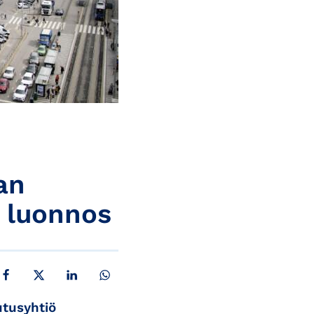
an
 luonnos
JAA FACEBOOKISSA
JAA X:SSÄ
JAA LINKEDINISSÄ
JAA WHATSAPPISSA
utusyhtiö