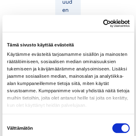
uud
en
esii
ntu
omi
nen
Tämä sivusto käyttää evästeitä
joht
Käytämme evästeitä tarjoamamme sisällön ja mainosten
ajuu
räätälöimiseen, sosiaalisen median ominaisuuksien
des
tukemiseen ja kävijämäärämme analysoimiseen. Lisäksi
sa
jaamme sosiaalisen median, mainosalan ja analytiikka-
on
alan kumppaneillemme tietoja siitä, miten käytät
sivustoamme. Kumppanimme voivat yhdistää näitä tietoja
Nais
muihin tietoihin, joita olet antanut heille tai joita on kerätty,
kam
kun olet käyttänyt heidän palvelujaan.
arin
tärk
Suostumuksen
eä
Välttämätön
valinta
tee