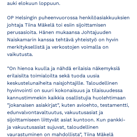
auki elokuun loppuun.
OP Helsingin puheenvuorossa henkilöasiakkuuksien
johtaja Tiina Mäkelä toi esiin sijoittamisen
perusasioita. Hänen mukaansa Johtajuuden
Naiskamarin kanssa tehtävä yhteistyö on hyvin
merkityksellistä ja verkostojen voimalla on
vaikutusta.
”On hienoa kuulla ja nähdä erilaisia näkemyksiä
erilaisilta toimialoilta sekä tuoda uusia
keskustelunaiheita naisjohtajille. Taloudellinen
hyvinvointi on suuri kokonaisuus ja tilaisuudessa
kannustimmekin kaikkia osallistujia huolehtimaan
”jokanaisen asiakirjat”, kuten avioehto, testamentti,
edunvalvontavaltuutus, vakuutusasiat ja
sijoittamiseen liittyvät asiat kuntoon. Kun pankki-
ja vakuutusasiat sujuvat, taloudellinen
vaurastuminen on mahdollista”, Tiina Mäkelä