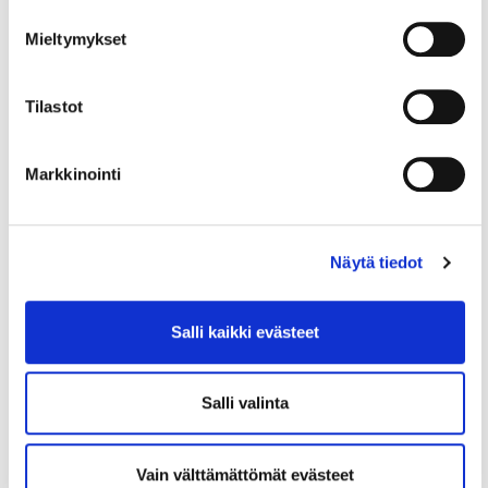
ma.
Mieltymykset
Muk
aan
pää
Tilastot
see
suo
Markkinointi
sitt
eluj
en
Näytä tiedot
kau
tta.
Salli kaikki evästeet
Vink
kaa
meil
Salli valinta
le
insp
Vain välttämättömät evästeet