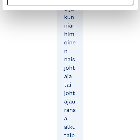
iroiv
a ja
kun
nian
him
oine
n
nais
joht
aja
tai
joht
ajau
rans
a
alku
taip