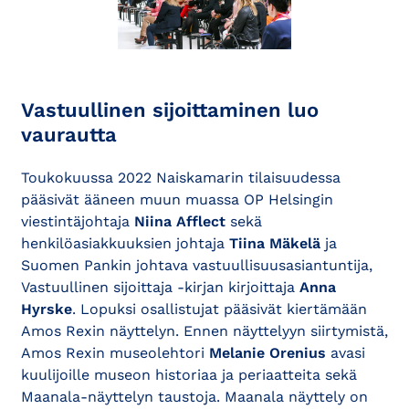
Vastuullinen sijoittaminen luo
vaurautta
Toukokuussa 2022 Naiskamarin tilaisuudessa
pääsivät ääneen muun muassa OP Helsingin
viestintäjohtaja
Niina Afflect
sekä
henkilöasiakkuuksien johtaja
Tiina Mäkelä
ja
Suomen Pankin johtava vastuullisuusasiantuntija,
Vastuullinen sijoittaja -kirjan kirjoittaja
Anna
Hyrske
. Lopuksi osallistujat pääsivät kiertämään
Amos Rexin näyttelyn. Ennen näyttelyyn siirtymistä,
Amos Rexin museolehtori
Melanie Orenius
avasi
kuulijoille museon historiaa ja periaatteita sekä
Maanala-näyttelyn taustoja. Maanala näyttely on