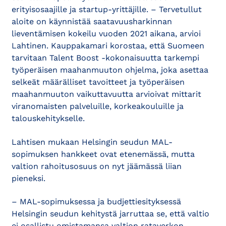
erityisosaajille ja startup-yrittäjille. – Tervetullut
aloite on käynnistää saatavuusharkinnan
lieventämisen kokeilu vuoden 2021 aikana, arvioi
Lahtinen. Kauppakamari korostaa, että Suomeen
tarvitaan Talent Boost -kokonaisuutta tarkempi
työperäisen maahanmuuton ohjelma, joka asettaa
selkeät määrälliset tavoitteet ja työperäisen
maahanmuuton vaikuttavuutta arvioivat mittarit
viranomaisten palveluille, korkeakouluille ja
talouskehitykselle.
Lahtisen mukaan Helsingin seudun MAL-
sopimuksen hankkeet ovat etenemässä, mutta
valtion rahoitusosuus on nyt jäämässä liian
pieneksi.
– MAL-sopimuksessa ja budjettiesityksessä
Helsingin seudun kehitystä jarruttaa se, että valtio
ei osallistu omistamansa valtion rataverkon