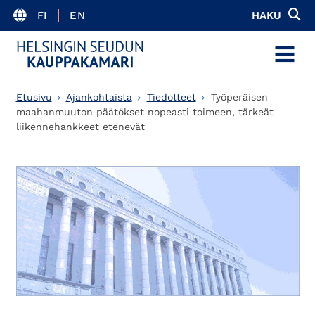
FI
EN
HAKU
MENU
Etusivu
Ajankohtaista
Tiedotteet
Työperäisen
maahanmuuton päätökset nopeasti toimeen, tärkeät
liikennehankkeet etenevät