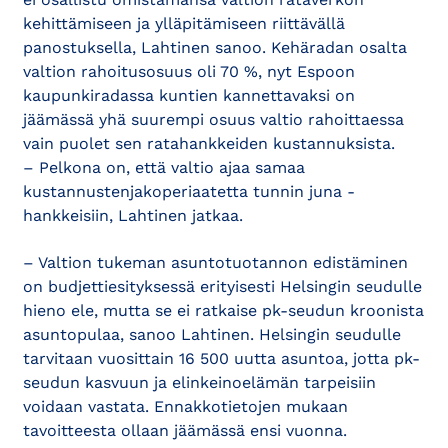
kehittämiseen ja ylläpitämiseen riittävällä
panostuksella, Lahtinen sanoo. Kehäradan osalta
valtion rahoitusosuus oli 70 %, nyt Espoon
kaupunkiradassa kuntien kannettavaksi on
jäämässä yhä suurempi osuus valtio rahoittaessa
vain puolet sen ratahankkeiden kustannuksista.
– Pelkona on, että valtio ajaa samaa
kustannustenjakoperiaatetta tunnin juna -
hankkeisiin, Lahtinen jatkaa.
– Valtion tukeman asuntotuotannon edistäminen
on budjettiesityksessä erityisesti Helsingin seudulle
hieno ele, mutta se ei ratkaise pk-seudun kroonista
asuntopulaa, sanoo Lahtinen. Helsingin seudulle
tarvitaan vuosittain 16 500 uutta asuntoa, jotta pk-
seudun kasvuun ja elinkeinoelämän tarpeisiin
voidaan vastata. Ennakkotietojen mukaan
tavoitteesta ollaan jäämässä ensi vuonna.