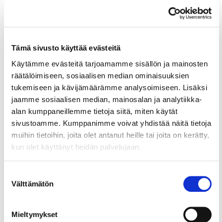
Tämä sivusto käyttää evästeitä
Käytämme evästeitä tarjoamamme sisällön ja mainosten
räätälöimiseen, sosiaalisen median ominaisuuksien
tukemiseen ja kävijämäärämme analysoimiseen. Lisäksi
30.10.2023
KAUPPAKAMARILAISET ÄÄNESSÄ
jaamme sosiaalisen median, mainosalan ja analytiikka-
Mielipidekirjoitus: Valtion
alan kumppaneillemme tietoja siitä, miten käytät
ryhdistäydyttävä työperäisen
sivustoamme. Kumppanimme voivat yhdistää näitä tietoja
muihin tietoihin, joita olet antanut heille tai joita on kerätty,
maahanmuuton edistämisessä
kun olet käyttänyt heidän palvelujaan.
Helsingin seudun kauppakamarin kyselyn mukaan
kaksi kolmasosaa yrityksistä kertoo osaavan
Suostumuksen
työvoiman...
Välttämätön
valinta
Mieltymykset
3.5.2023
VAIKUTTAMISTYÖ