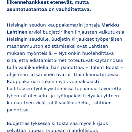
liikennehankkeet etenevät, mutta
asuntotuotantoa on vauhditettava.
Helsingin seudun kauppakamarin johtaja
Markku
Lahtinen
arvioi budjettiriihen linjausten vaikutuksia
Helsingin seudulle. Budjetin kirjaukset työperäisen
maahanmuuton edistämiseksi ovat Lahtisen
mukaan myönteisiä. – Nyt onkin huolehdittava
siitä, että edistämistoimet toteutuvat käytännössä
tällä vaalikaudella, hän painottaa. – Talent Boost -
ohjelman jatkaminen ovat erittäin kannatettavaa.
Kauppakamari tukee myös voimakkaasti
hallituksen työllisyystoimissa lupaamaa tavoitetta
lyhentää oleskelu- ja työlupakäsittelyaika yhteen
kuukauteen vielä tällä vaalikaudella, Lahtinen
painottaa.
Budjettiesityksessä kiitosta saa myös kirjaus
selvittää nopean työluvan mahdollisuus