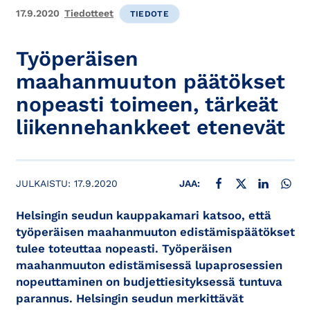
17.9.2020
Tiedotteet
TIEDOTE
Työperäisen
maahanmuuton päätökset
nopeasti toimeen, tärkeät
liikennehankkeet etenevät
JAA FACEBOOKISSA
JAA X:SSÄ
JAA LINKE
JAA
JULKAISTU:
17.9.2020
JAA:
Helsingin seudun kauppakamari katsoo, että
työperäisen maahanmuuton edistämispäätökset
tulee toteuttaa nopeasti. Työperäisen
maahanmuuton edistämisessä lupaprosessien
nopeuttaminen on budjettiesityksessä tuntuva
parannus. Helsingin seudun merkittävät