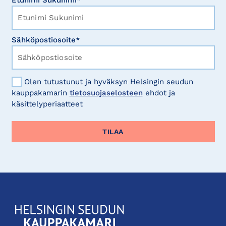
Etunimi Sukunimi*
Sähköpostiosoite*
Olen tutustunut ja hyväksyn Helsingin seudun
kauppakamarin
tietosuojaselosteen
ehdot ja
käsittelyperiaatteet
KauppakamariHelsingin
seudun