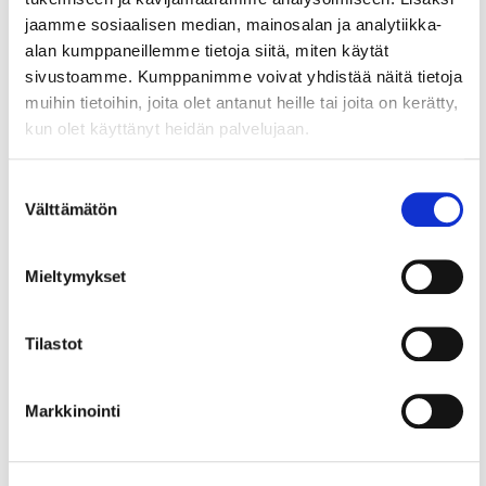
Epävarmuustekijöitä
jaamme sosiaalisen median, mainosalan ja analytiikka-
alan kumppaneillemme tietoja siitä, miten käytät
luonnonvarojen riittävyys ja kestävä
sivustoamme. Kumppanimme voivat yhdistää näitä tietoja
käyttö
muihin tietoihin, joita olet antanut heille tai joita on kerätty,
alueellinen turvallisuus
kun olet käyttänyt heidän palvelujaan.
alue- ja yhdyskuntarakenne
saavutettavuus
liikkuminen ja logistiikka
Suostumuksen
Välttämätön
valinta
Suomen kansantalous
julkishyödykkeiden rahoitus
globaalit väistöliikkeet
Mieltymykset
globaali yhteiskunnallinen kehitys
yhteiskuntarakenne ja varallisuuden
Tilastot
jakautuminen
EU:n kehitys, työn luonteen muutos
ja osaaminen
Markkinointi
älykkäät järjestelmät ja koneet