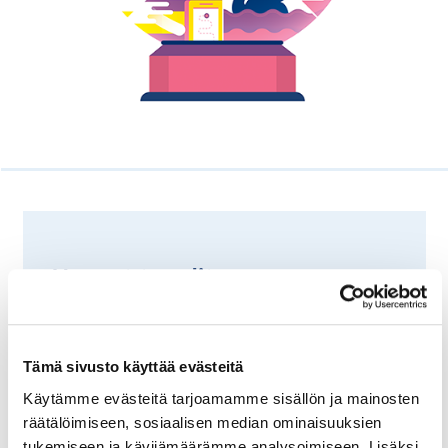
Varmat trendit
ilmastonmuutos
kaupungistuminen
Tämä sivusto käyttää evästeitä
ikääntyminen
Käytämme evästeitä tarjoamamme sisällön ja mainosten
monikulttuurisuus
räätälöimiseen, sosiaalisen median ominaisuuksien
tukemiseen ja kävijämäärämme analysoimiseen. Lisäksi