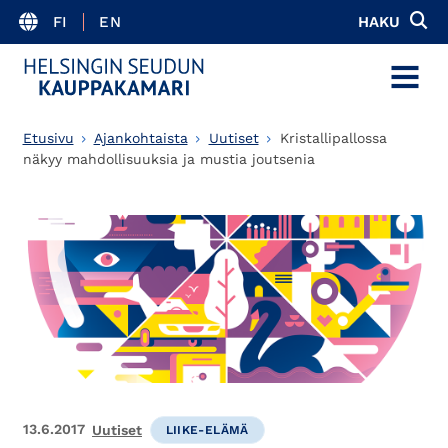
FI
EN
HAKU
MENU
Etusivu
Ajankohtaista
Uutiset
Kristallipallossa
näkyy mahdollisuuksia ja mustia joutsenia
13.6.2017
Uutiset
LIIKE-ELÄMÄ