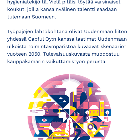
hygieniatekijöitä. Vielä pitäisi löytää varsinaiset
koukut, joilla kansainvälinen talentti saadaan
tulemaan Suomeen.
Työpajojen lähtökohtana olivat Uudenmaan liiton
yhdessä Capful Oy:n kanssa laatimat Uudenmaan
ulkoista toimintaympäristöä kuvaavat skenaariot
vuoteen 2050. Tulevaisuuskuvasta muodostuu
kauppa­kamarin vaikuttamistyön perusta.