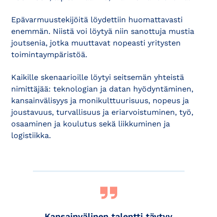
Epävarmuustekijöitä löydettiin huomattavasti
enemmän. Niistä voi löytyä niin sanottuja mustia
joutsenia, jotka muuttavat nopeasti yritysten
toimintaympäristöä.
Kaikille skenaarioille löytyi seitsemän yhteistä
nimittäjää: teknologian ja datan hyödyntäminen,
kansainvälisyys ja monikulttuurisuus, nopeus ja
joustavuus, turvallisuus ja eriarvoistuminen, työ,
osaaminen ja koulutus sekä liikkuminen ja
logistiikka.
Kansainvälinen talentti täytyy