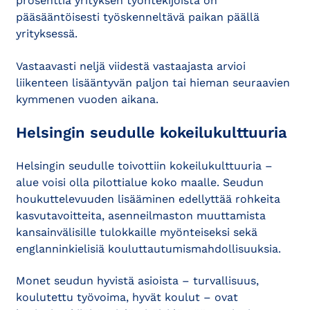
prosenttia yrityksen työntekijöistä on
pääsääntöisesti työskenneltävä paikan päällä
yrityksessä.
Vastaavasti neljä viidestä vastaajasta arvioi
liikenteen lisääntyvän paljon tai hieman seuraavien
kymmenen vuoden aikana.
Helsingin seudulle kokeilukulttuuria
Helsingin seudulle toivottiin kokeilukulttuuria –
alue voisi olla pilottialue koko maalle. Seudun
houkuttelevuuden lisääminen edellyttää rohkeita
kasvutavoitteita, asenneilmaston muuttamista
kansainvälisille tulokkaille myönteiseksi sekä
englanninkielisiä kouluttautumismahdollisuuksia.
Monet seudun hyvistä asioista – turvallisuus,
koulutettu työvoima, hyvät koulut – ovat