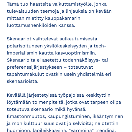
Tämä tuo haasteita vaikuttamistyölle, jonka
tulevaisuuden teemoja ja linjauksia on kevään
mittaan mietitty kauppakamarin
luottamushenkilöiden kanssa.
Skenaariot vaihtelevat sulkeutumisesta
polarisoituneen yksilökeskeisyyden ja tech-
imperialismin kautta kasvuoptimismiin.
Skenaarioita ei asetettu todennäköisyys- tai
preferenssijärjestykseen – toteutuvat
tapahtumakulut ovatkin usein yhdistelmiä eri
skenaarioista.
Keväällä järjestetyissä työpajoissa keskityttiin
löytämään toimenpiteitä, jotka ovat tarpeen olipa
toteutuva skenaario mikä hyvänsä.
Ilmastonmuutos, kaupungistuminen, ikääntyminen
ja monikulttuurisuus ovat jo selviöitä; ne otettiin
huomioon, läpileikkaavina, ”varmoina” trendinä.