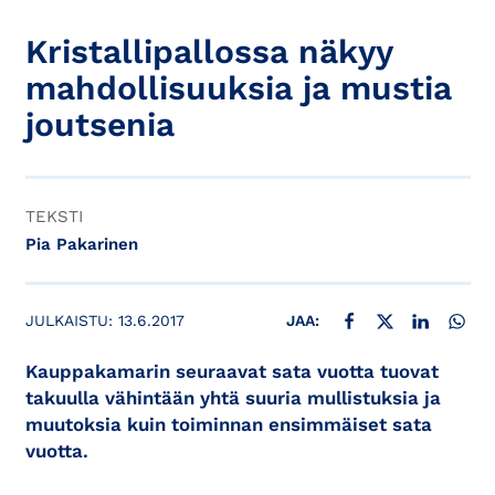
Kristallipallossa näkyy
mahdollisuuksia ja mustia
joutsenia
TEKSTI
Pia Pakarinen
JAA FACEBOOKISSA
JAA X:SSÄ
JAA LINKE
JAA
JULKAISTU:
13.6.2017
JAA:
Kauppakamarin seuraavat sata vuotta tuovat
takuulla vähintään yhtä suuria mullistuksia ja
muutoksia kuin toiminnan ensimmäiset sata
vuotta.