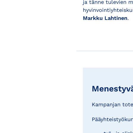
ja tänne tulevien
hyvinvointiyhteisk
Markku Lahtinen
.
Menestyvä
Kampanjan tote
Pääyhteistyöku