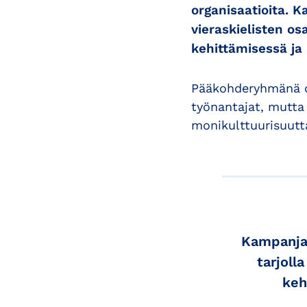
organisaatioita. 
vieraskielisten os
kehittämisessä ja
Pääkohderyhmänä ov
työnantajat, mutta 
monikulttuurisuutt
Kampanjal
tarjoll
keh