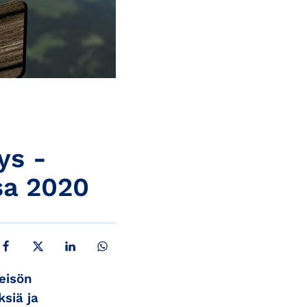
ys -
sa 2020
JAA FACEBOOKISSA
JAA X:SSÄ
JAA LINKEDINISSÄ
JAA WHATSAPPISSA
eisön
siä ja