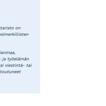
taristo on
simerkillisten
hjanmaa,
- ja työelämän
i viestintä- tai
itoutuneet