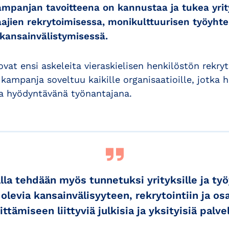
Kampanjan tavoitteena on kannustaa ja tukea yrit
aajien rekrytoimisessa, monikulttuurisen työyhte
 kansainvälistymisessä.
at ensi askeleita vieraskielisen henkilöstön rekry
kampanja soveltuu kaikille organisaatioille, jotka h
a hyödyntävänä työnantajana.
la tehdään myös tunnetuksi yrityksille ja työ
a olevia kansainvälisyyteen, rekrytointiin ja o
ittämiseen liittyviä julkisia ja yksityisiä palvel