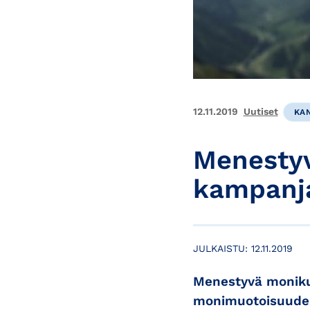
12.11.2019
Uutiset
KAN
Menestyv
kampanja
JULKAISTU:
12.11.2019
Menestyvä monikul
monimuotoisuudess