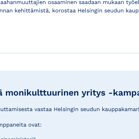
 maahanmuuttajien osaaminen saadaan mukaan työel
unnan kehittämistä, korostaa Helsingin seudun kau
 monikulttuurinen yritys -kamp
uttamisesta vastaa Helsingin seudun kauppakamari
mppaneita ovat: