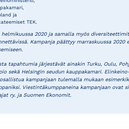
keinoministeriö,
pakamari,
nland ja
kateemiset TEK.
helmikuussa 2020 ja samalla myös diversiteettimit
nnettävissä. Kampanja päättyy marraskuussa 2020 e
tsemiseen.
a tapahtumia järjestävät ainakin Turku, Oulu, Po
io sekä Helsingin seudun kauppakamari. Elinkeino
t osallistua kampanjaan tulemalla mukaan esimerkiks
aniksi. Viestintäkumppaneina kampanjaan ovat s
ajat ry. ja Suomen Ekonomit.