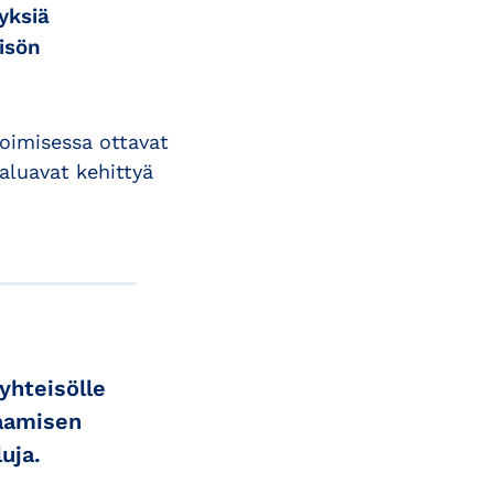
yksiä
isön
toimisessa ottavat
aluavat kehittyä
yhteisölle
saamisen
uja.