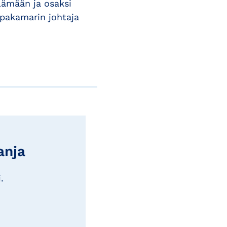
ämään ja osaksi
ppakamarin johtaja
anja
.