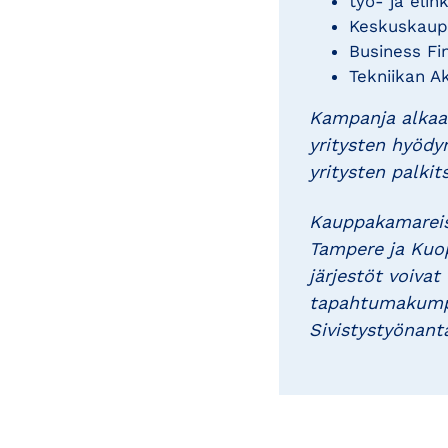
työ- ja elin
Keskuskaup
Business Fi
Tekniikan A
Kampanja alkaa 
yritysten hyödy
yritysten palki
Kauppakamareist
Tampere ja Kuop
järjestöt voiva
tapahtumakumpp
Sivistystyönant