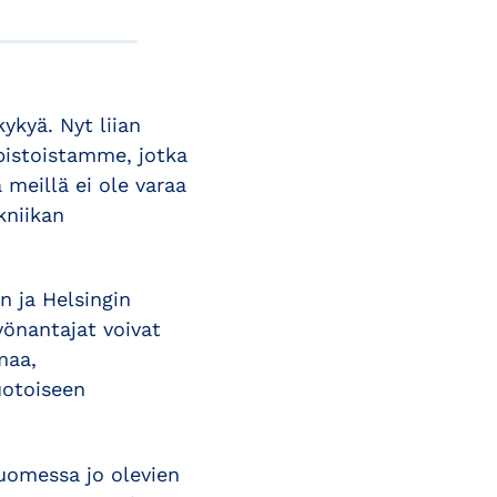
kyä. Nyt liian
pistoistamme, jotka
 meillä ei ole varaa
kniikan
n ja Helsingin
yönantajat voivat
maa,
uotoiseen
Suomessa jo olevien