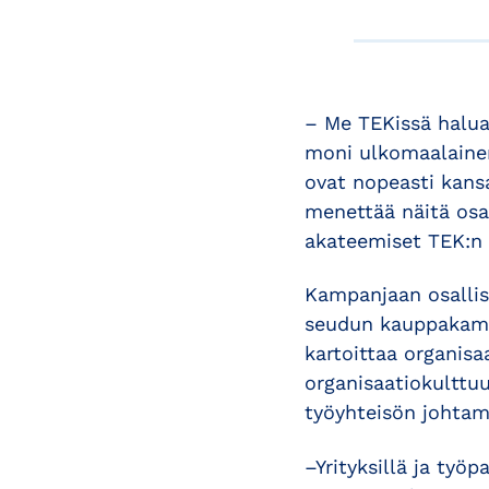
– Me TEKissä halua
moni ulkomaalainen
ovat nopeasti kansa
menettää näitä osaa
akateemiset TEK:n
Kampanjaan osallist
seudun kauppakamar
kartoittaa organisa
organisaatiokulttu
työyhteisön johtam
–Yrityksillä ja työ