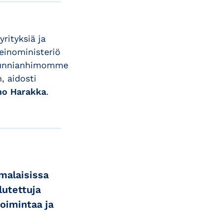
rityksiä ja
einoministeriö
 Kunnianhimomme
 aidosti
mo Harakka
.
malaisissa
lutettuja
oimintaa ja