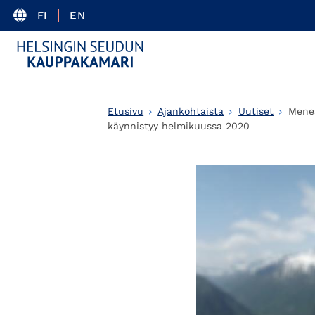
FI
EN
Etusivu
Ajankohtaista
Uutiset
Menes
käynnistyy helmikuussa 2020