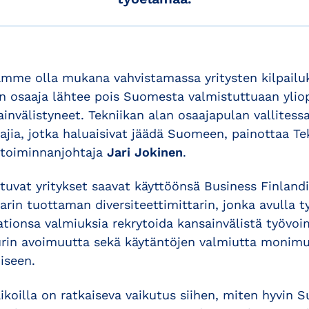
mme olla mukana vahvistamassa yritysten kilpailuky
 osaaja lähtee pois Suomesta valmistuttuaan ylio
invälistyneet. Tekniikan alan osaajapulan vallitessa
jia, jotka haluaisivat jäädä Suomeen, painottaa Te
 toiminnanjohtaja
Jari Jokinen
.
uvat yritykset saavat käyttöönsä Business Finlandi
in tuottaman diversiteettimittarin, jonka avulla t
ationsa valmiuksia rekrytoida kansainvälistä työvoi
urin avoimuutta sekä käytäntöjen valmiutta monim
iseen.
paikoilla on ratkaiseva vaikutus siihen, miten hyvin 