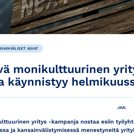
SAINVÄLISET ASIAT
ä monikulttuurinen yrit
 käynnistyy helmikuus
JAA:
ttuurinen yritys -kampanja nostaa esiin työyht
a ja kansainvälistymisessä menestyneitä yrityk