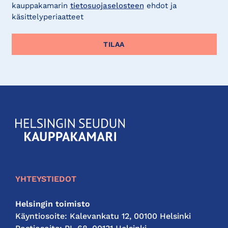
kauppakamarin
tietosuojaselosteen
ehdot ja
käsittelyperiaatteet
KauppakamariHelsingin
seudun
kauppakamari
YHTEYSTIEDOT
Helsingin toimisto
Käyntiosoite: Kalevankatu 12, 00100 Helsinki