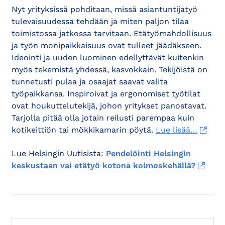
Nyt yrityksissä pohditaan, missä asiantuntijatyö
tulevaisuudessa tehdään ja miten paljon tilaa
toimistossa jatkossa tarvitaan. Etätyömahdollisuus
ja työn monipaikkaisuus ovat tulleet jäädäkseen.
Ideointi ja uuden luominen edellyttävät kuitenkin
myös tekemistä yhdessä, kasvokkain. Tekijöistä on
tunnetusti pulaa ja osaajat saavat valita
työpaikkansa. Inspiroivat ja ergonomiset työtilat
ovat houkuttelutekijä, johon yritykset panostavat.
Tarjolla pitää olla jotain reilusti parempaa kuin
kotikeittiön tai mökkikamarin pöytä.
Lue lisää…
Lue Helsingin Uutisista:
Pendelöinti Helsingin
keskustaan vai etätyö kotona kolmoskehällä?