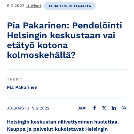
9.2.2022
Uutiset
TOIMITUSJOHTAJALTA
Pia Pakarinen: Pendelöinti
Helsingin keskustaan vai
etätyö kotona
kolmoskehällä?
TEKSTI
Pia Pakarinen
JAA FACEBOOKISSA
JAA X:SSÄ
JAA LINKE
JAA
JULKAISTU:
9.2.2022
JAA:
Helsingin keskustan näivettyminen huolettaa.
Kauppa ja palvelut kukoistavat Helsingin