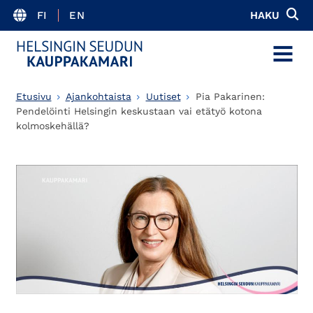
FI
EN
HAKU
MENU
Etusivu
Ajankohtaista
Uutiset
Pia Pakarinen:
Pendelöinti Helsingin keskustaan vai etätyö kotona
kolmoskehällä?