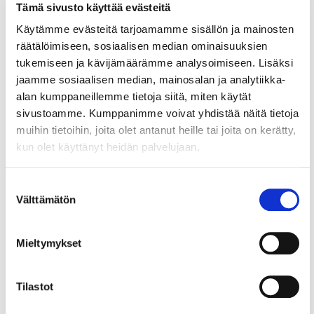
Tämä sivusto käyttää evästeitä
30.12.2025
LIIKE-ELÄMÄ
Käytämme evästeitä tarjoamamme sisällön ja mainosten
räätälöimiseen, sosiaalisen median ominaisuuksien
Näihin kysymyksiin vastasimme
tukemiseen ja kävijämäärämme analysoimiseen. Lisäksi
tänä vuonna
jaamme sosiaalisen median, mainosalan ja analytiikka-
alan kumppaneillemme tietoja siitä, miten käytät
Neuvontamme juristit ja muut asiantuntijat
sivustoamme. Kumppanimme voivat yhdistää näitä tietoja
vastaavat jopa 10 000 kauppakamarin jäsenen
muihin tietoihin, joita olet antanut heille tai joita on kerätty,
kysymykseen vuosittain. Kokosimme vuoden 2025
kun olet käyttänyt heidän palvelujaan.
kysytyimmät.
Suostumuksen
Välttämätön
6.3.2025
valinta
TYÖSUHDEASIAT
Neuvontapalvelut: Neljä pointtia
Mieltymykset
etätyöstä
Työmatkakustannusten korvaaminen Työnantaja
Tilastot
saa korvata työmatkakustannuksia työntekijälle
verovapaasti silloin, kun työntekijä tekee