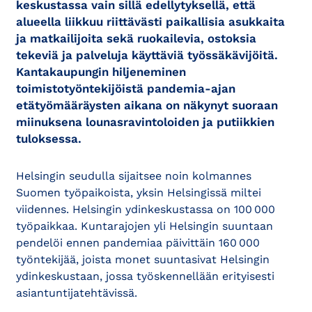
keskustassa vain sillä edellytyksellä, että
alueella liikkuu riittävästi paikallisia asukkaita
ja matkailijoita sekä ruokailevia, ostoksia
tekeviä ja palveluja käyttäviä työssäkävijöitä.
Kantakaupungin hiljeneminen
toimistotyöntekijöistä pandemia-ajan
etätyömääräysten aikana on näkynyt suoraan
miinuksena lounasravintoloiden ja putiikkien
tuloksessa.
Helsingin seudulla sijaitsee noin kolmannes
Suomen työpaikoista, yksin Helsingissä miltei
viidennes. Helsingin ydinkeskustassa on 100 000
työpaikkaa. Kuntarajojen yli Helsingin suuntaan
pendelöi ennen pandemiaa päivittäin 160 000
työntekijää, joista monet suuntasivat Helsingin
ydinkeskustaan, jossa työskennellään erityisesti
asiantuntijatehtävissä.