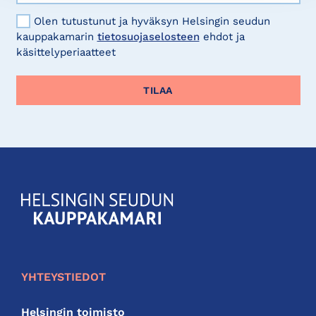
Olen tutustunut ja hyväksyn Helsingin seudun
kauppakamarin
tietosuojaselosteen
ehdot ja
käsittelyperiaatteet
KauppakamariHelsingin
seudun
kauppakamari
YHTEYSTIEDOT
Helsingin toimisto