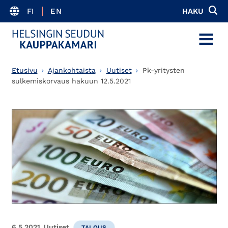
FI
EN
HAKU
MENU
Etusivu
Ajankohtaista
Uutiset
Pk-yritysten
sulkemiskorvaus hakuun 12.5.2021
6.5.2021
Uutiset
TALOUS