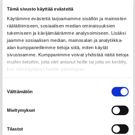
kansainvälistymispalveluihimme
Tämä sivusto käyttää evästeitä
– me autamme
Käytämme evästeitä tarjoamamme sisällön ja mainosten
Autamme yritystäsi monin tavoin
räätälöimiseen, sosiaalisen median ominaisuuksien
kansainvälisyysasioissa​ Työsuhdeneuvonta​ ja
tukemiseen ja kävijämäärämme analysoimiseen. Lisäksi
kansainväliseen työvoimaan liittyvä neuvonta Meiltä
jaamme sosiaalisen median, mainosalan ja analytiikka-
saat nopeasti asiantuntevat...
alan kumppaneillemme tietoja siitä, miten käytät
sivustoamme. Kumppanimme voivat yhdistää näitä tietoja
muihin tietoihin, joita olet antanut heille tai joita on kerätty,
31.1.2024
OSAAMINEN JA TYÖELÄMÄ
kun olet käyttänyt heidän palvelujaan.
MBA-stipendin saaja valittu
Suostumuksen
Helsingin seudun kauppakamari ja HELBUS Helsinki
Välttämätön
valinta
School of Business ovat myöntäneet stipendin
MBA-opintoihin Monica Javanaiselle. Opinnot
Mieltymykset
HELBUSISSA alkoivat 24.1.2024
Tilastot