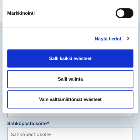
Markkinointi
Tilaa
Näytä tiedot
uutisia
Haluatko pysyä ajan tasalla
Helsingin seudun kauppakamarin
Salli kaikki evästeet
ajankohtaisista sisällöistä?
Salli valinta
Tilaa ilmoitus sähköpostiisi!
Etunimi Sukunimi*
Vain välttämättömät evästeet
Sähköpostiosoite*