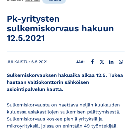
Pk-yritysten
sulkemiskorvaus hakuun
12.5.2021
JAA FACEBOOKISSA
JAA X:SSÄ
JAA LINKE
JAA
JULKAISTU:
6.5.2021
JAA:
Sulkemiskorvauksen hakuaika alkaa 12.5. Tukea
haetaan Valtiokonttorin sähköisen
asiointipalvelun kautta.
Sulkemiskorvausta on haettava neljän kuukauden
kuluessa asiakastilojen sulkemisen päättymisestä.
Sulkemiskorvaus koskee pieniä yrityksiä ja
mikroyrityksiä, joissa on enintään 49 työntekijää.