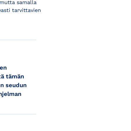
 mutta samalla
asti tarvittavien
een
tä tämän
in seudun
ohjelman