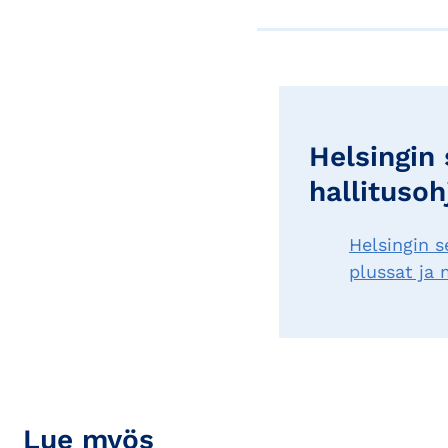
Helsingin
hallituso
Helsingin 
plussat ja 
Lue myös