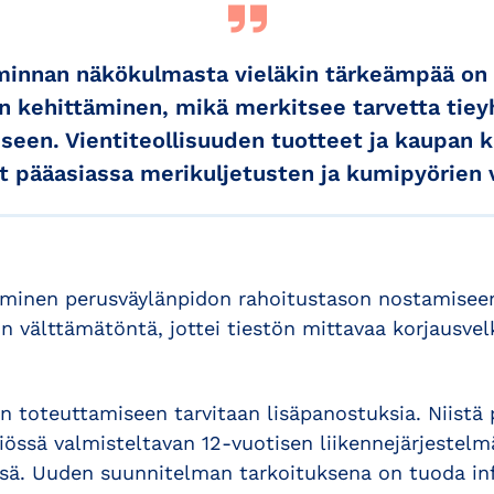
iminnan näkökulmasta vieläkin tärkeämpää on 
an kehittäminen, mikä merkitsee tarvetta tie
seen. Vientiteollisuuden tuotteet ja kaupan k
t pääasiassa merikuljetusten ja kumipyörien 
uminen perusväylänpidon rahoitustason nostamisee
on välttämätöntä, jottei tiestön mittavaa korjausve
n toteuttamiseen tarvitaan lisäpanostuksia. Niistä 
riössä valmisteltavan 12-vuotisen liikennejärjeste
ssä. Uuden suunnitelman tarkoituksena on tuoda in