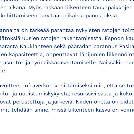
en aikana. Myös raskaan liikenteen taukopaikkojen 
 kehittämiseen tarvitaan pikaisia panostuksia.
annalta on tärkeää parantaa nykyisten ratojen toim
ätöksiä uusien ratojen rakentamisesta. Espoon ka
arasta Kauklahteen sekä pääradan parannus Pasila
ojen kapasiteettia, nopeuttavat lähijunien liikennöint
e asunto- ja työpaikkarakentamiselle. Näissäkin han
le.
voitteet infraverkon kehittämiseksi niin, että se 
ilu- ja uudistumiskykyistä, resurssiviisasta ja kokon
ovat perusteltuja ja järkeviä. Niiden ohella on pidet
nnit tehdään sinne, missä liikenteen kasvu on voim