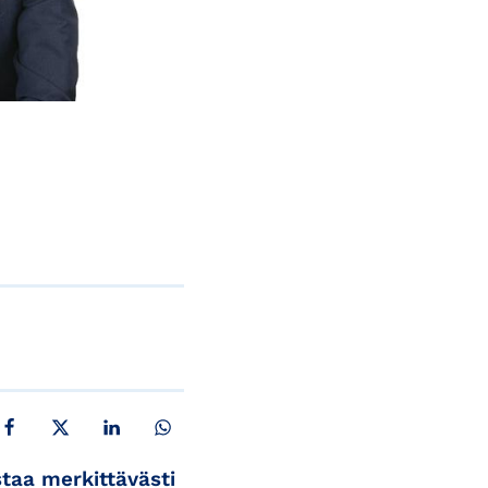
JAA FACEBOOKISSA
JAA X:SSÄ
JAA LINKEDINISSÄ
JAA WHATSAPPISSA
staa merkittävästi