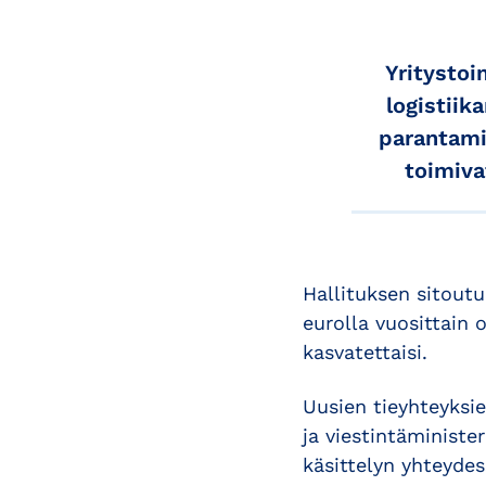
Yritysto
logistiik
parantami
toimiva
Hallituksen sitout
eurolla vuosittain 
kasvatettaisi.
Uusien tieyhteyksie
ja viestintäministe
käsittelyn yhteyde