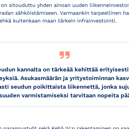
 on sitouduttu yhden ainoan uuden liikenneinvesto
adan sähköistämiseen. Varmaankin tarpeellinen han
ehkä kuitenkaan maan tärkein infrainvestointi.
eudun kannalta on tärkeää kehittää erityisesti 
eyksiä. Asukasmäärän ja yritystoiminnan kasv
ti seudun poikittaista liikennettä, jonka su
isuuden varmistamiseksi tarvitaan nopeita pä
I:n parannustyöt sekä Kehä IV:n rakentaminen on saat