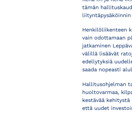
tämän hallituskaud
liityntäpysäköinnin
Henkilöliikenteen k
vain odottamaan pä
jatkaminen Leppäva
välillä lisäävät rat
edellytyksiä uudell
saada nopeasti alul
Hallitusohjelman ta
huoltovarmaa, kilpa
kestävää kehitystä 
että uudet investoi