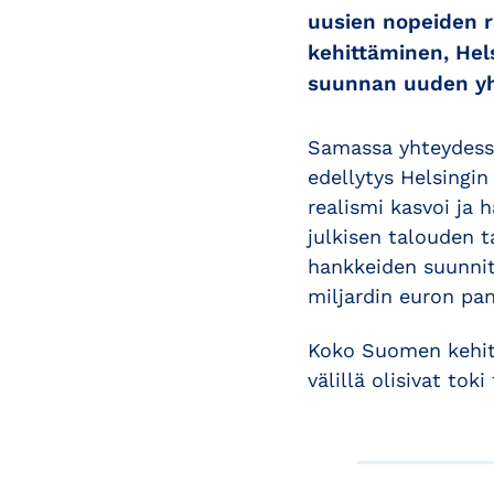
uusien nopeiden r
kehittäminen, Hel
suunnan uuden yh
Samassa yhteydessä
edellytys Helsingi
realismi kasvoi ja
julkisen talouden 
hankkeiden suunnitt
miljardin euron pan
Koko Suomen kehit
välillä olisivat toki