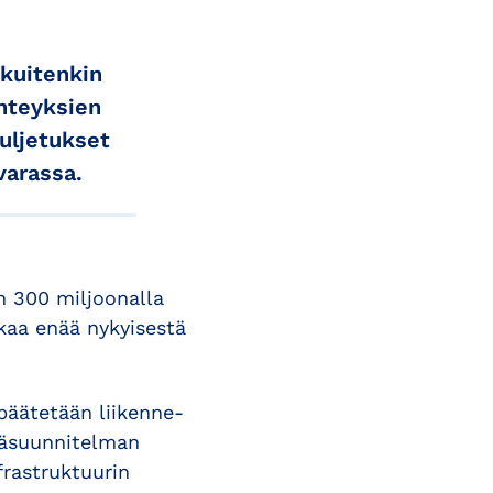
kuitenkin
yhteyksien
uljetukset
varassa.
n 300 miljoonalla
lkaa enää nykyisestä
päätetään liikenne-
lmäsuunnitelman
frastruktuurin