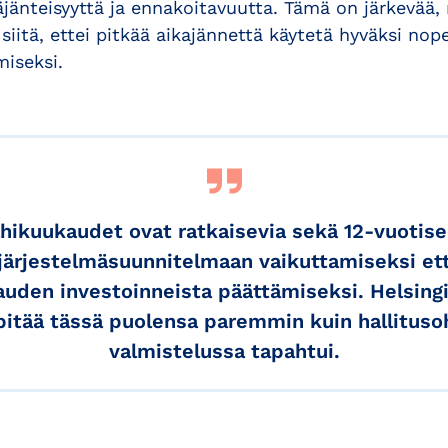
äjänteisyyttä ja ennakoitavuutta. Tämä on järkevää,
siitä, ettei pitkää aikajännettä käytetä hyväksi nope
miseksi.
hikuukaudet ovat ratkaisevia sekä 12-vuotis
ejärjestelmäsuunnitelmaan vaikuttamiseksi et
kauden investoinneista päättämiseksi. Helsing
pitää tässä puolensa paremmin kuin hallitus
valmistelussa tapahtui.