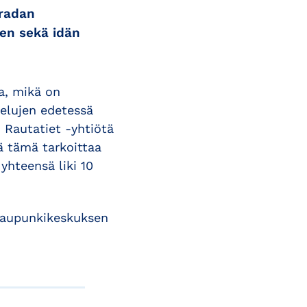
äradan
nen sekä idän
a, mikä on
telujen edetessä
 Rautatiet -yhtiötä
ä tämä tarkoittaa
yhteensä liki 10
kaupunkikeskuksen