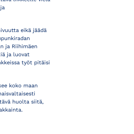
ja
ivuutta eikä jäädä
upunkiradan
n ja Riihimäen
iä ja luovat
kkeissa työt pitäisi
tukee koko maan
aisvaltaisesti
tävä huolta siitä,
akkainta.