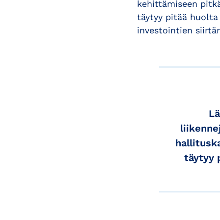
kehittämiseen pitk
täytyy pitää huolta 
investointien siirtä
Lä
liikenn
hallitus
täytyy 