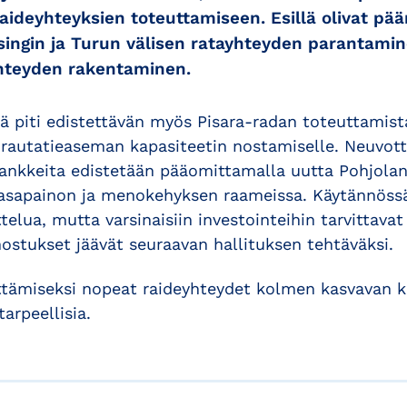
aideyhteyksien toteuttamiseen. Esillä olivat pä
singin ja Turun välisen ratayhteyden parantami
teyden rakentaminen.
 piti edistettävän myös Pisara-radan toteuttamist
n rautatieaseman kapasiteetin nostamiselle. Neuvot
 hankkeita edistetään pääomittamalla uutta Pohjolan
tasapainon ja menokehyksen raameissa. Käytännöss
elua, mutta varsinaisiin investointeihin tarvittavat 
ostukset jäävät seuraavan hallituksen tehtäväksi.
tämiseksi nopeat raideyhteydet kolmen kasvavan 
 tarpeellisia.