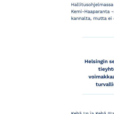
Hallitusohjelmassa
Kemi-Haaparanta -r
kannalta, mutta ei 
Helsingin s
tieyht
voimakkaas
turvall
Kehä I:n ja Kehä II