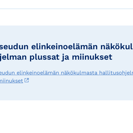
 seudun elinkeinoelämän näköku
hjelman plussat ja miinukset
seudun elinkeinoelämän näkökulmasta hallitusohje
miinukset