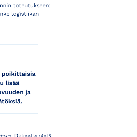
innin toteutukseen:
ke logistiikan
poikittaisia
u lisää
juvuuden ja
ätöksiä.
ava liikkeelle vielä