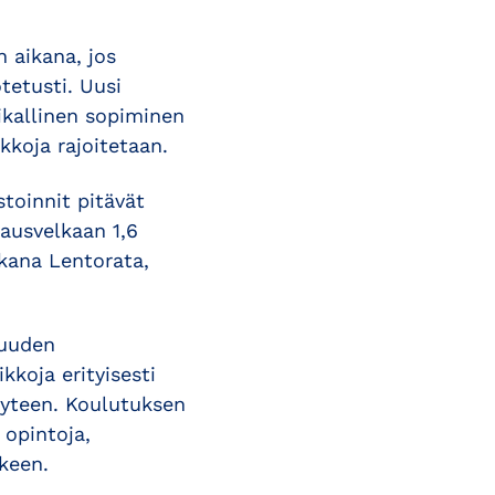
 aikana, jos
tetusti. Uusi
aikallinen sopiminen
kkoja rajoitetaan.
stoinnit pitävät
jausvelkaan 1,6
ukana Lentorata,
vuuden
koja erityisesti
yyteen. Koulutuksen
 opintoja,
lkeen.