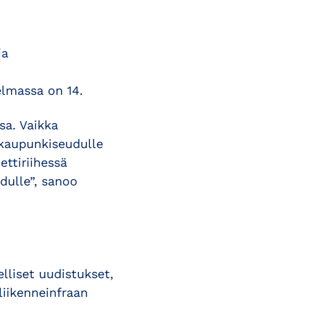
ja
elmassa on 14.
sa. Vaikka
 kaupunkiseudulle
ettiriihessä
dulle”, sanoo
lliset uudistukset,
liikenneinfraan