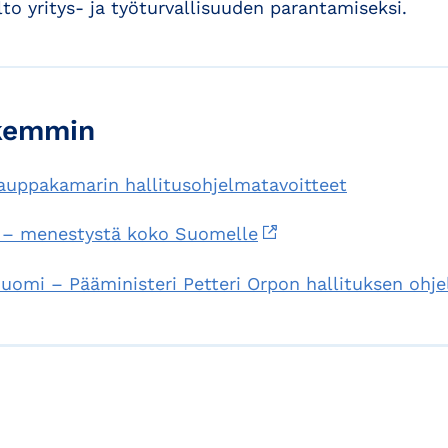
lto yritys- ja työturvallisuuden parantamiseksi.
rkemmin
auppakamarin hallitusohjelmatavoitteet
a – menestystä koko Suomelle
Suomi – Pääministeri Petteri Orpon hallituksen ohj