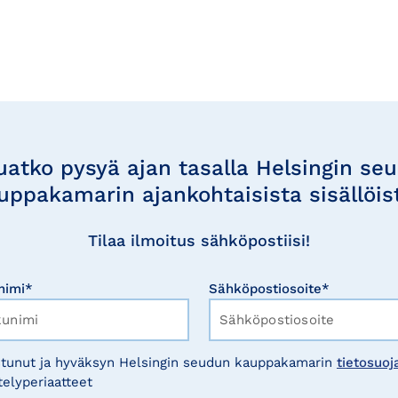
uatko pysyä ajan tasalla Helsingin se
uppakamarin ajankohtaisista sisällöis
Tilaa ilmoitus sähköpostiisi!
nimi*
Sähköpostiosoite*
tunut ja hyväksyn Helsingin seudun kauppakamarin
tietosuoj
telyperiaatteet