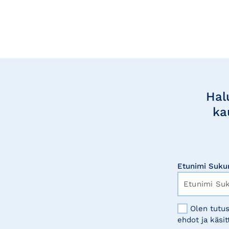
Tilaa
uutisia
Hal
ka
Etunimi Suku
Olen tutus
ehdot ja käsit