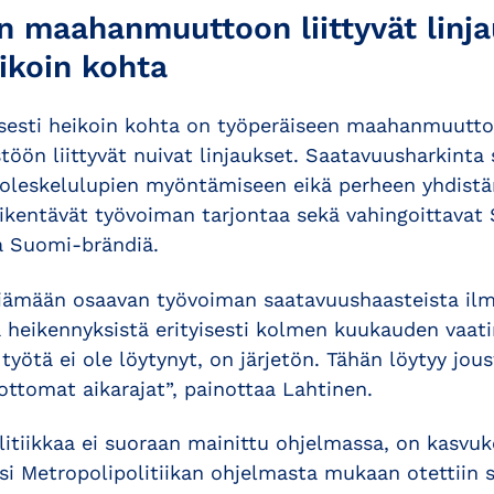
n maahanmuuttoon liittyvät linj
ikoin kohta
sesti heikoin kohta on työperäiseen maahanmuutto
stöön liittyvät nuivat linjaukset. Saatavuusharkinta 
 oleskelulupien myöntämiseen eikä perheen yhdistä
ikentävät työvoiman tarjontaa sekä vahingoittava
a Suomi-brändiä.
viämään osaavan työvoiman saatavuushaasteista ilma
 heikennyksistä erityisesti kolmen kuukauden vaa
 työtä ei ole löytynyt, on järjetön. Tähän löytyy jo
ottomat aikarajat”, painottaa Lahtinen.
litiikkaa ei suoraan mainittu ohjelmassa, on kasvuk
ksi Metropolipolitiikan ohjelmasta mukaan otettiin s