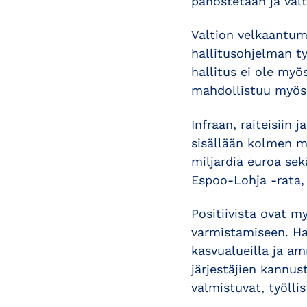
panostetaan ja val
Valtion velkaantum
hallitusohjelman ty
hallitus ei ole myö
mahdollistuu myös j
Infraan, raiteisiin 
sisällään kolmen mi
miljardia euroa sek
Espoo-Lohja -rata,
Positiivista ovat 
varmistamiseen. Hal
kasvualueilla ja a
järjestäjien kannust
valmistuvat, työlli