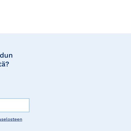
udun
tä?
aselosteen