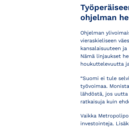
Työperäisee
ohjelman he
Ohjelman ylivoimai
vieraskieliseen väe
kansalaisuuteen ja
Nämä linjaukset he
houkuttelevuutta j
“Suomi ei tule sel
työvoimaa. Monista
lähdöstä, jos uutta
ratkaisuja kuin ehd
Vaikka Metropolipo
investointeja. Lisä