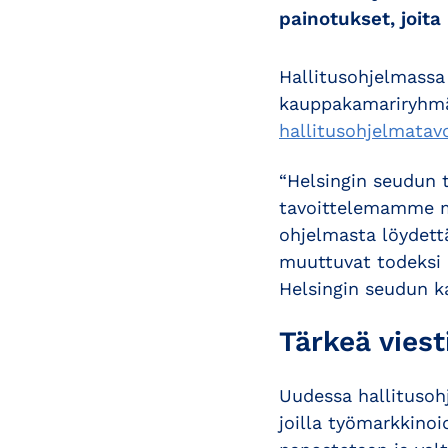
painotukset, joit
Hallitusohjelmassa
kauppakamariryhmä
hallitusohjelmatav
“Helsingin seudun 
tavoittelemamme me
ohjelmasta löydettä
muuttuvat todeksi 
Helsingin seudun 
Tärkeä viest
Uudessa hallitusohj
joilla työmarkkinoi