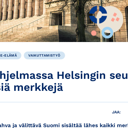
KE-ELÄMÄ
VAIKUTTAMISTYÖ
ohjelmassa Helsingin seu
siä merkkejä
JAA:
hva ja välittävä Suomi sisältää lähes kaikki mer