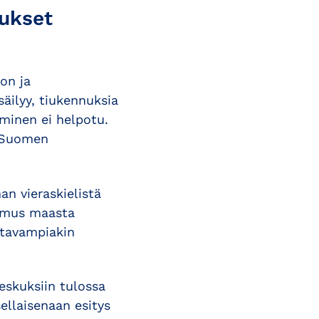
aukset
on ja
säilyy, tiukennuksia
minen ei helpotu.
t Suomen
n vieraskielistä
timus maasta
ustavampiakin
eskuksiin tulossa
ellaisenaan esitys