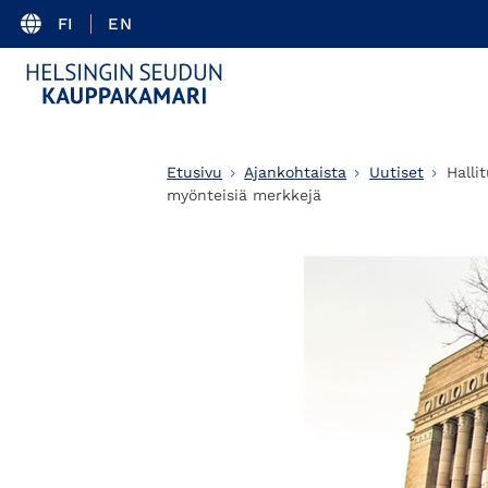
FI
EN
Etusivu
Ajankohtaista
Uutiset
Halli
myönteisiä merkkejä