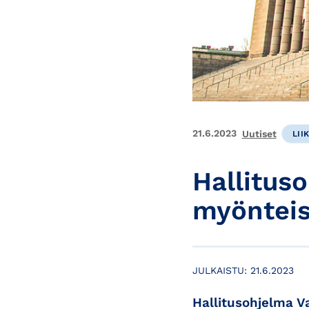
21.6.2023
Uutiset
LII
Hallitus
myöntei
JULKAISTU:
21.6.2023
Hallitusohjelma Va