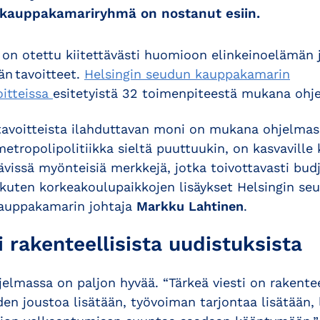
a kauppakamariryhmä on nostanut esiin.
 on otettu kiitettävästi huomioon elinkeinoelämän 
n tavoitteet.
Helsingin seudun kauppakamarin
oitteissa
esitetyistä 32 toimenpiteestä mukana ohj
tavoitteista ilahduttavan moni on mukana ohjelmas
tropolipolitiikka sieltä puuttuukin, on kasvaville
vissä myönteisiä merkkejä, jotka toivottavasti budj
kuten korkeakoulupaikkojen lisäykset Helsingin seu
kauppakamarin johtaja
Markku Lahtinen
.
i rakenteellisista uudistuksista
elmassa on paljon hyvää. “Tärkeä viesti on rakentee
den joustoa lisätään, työvoiman tarjontaa lisätään, 