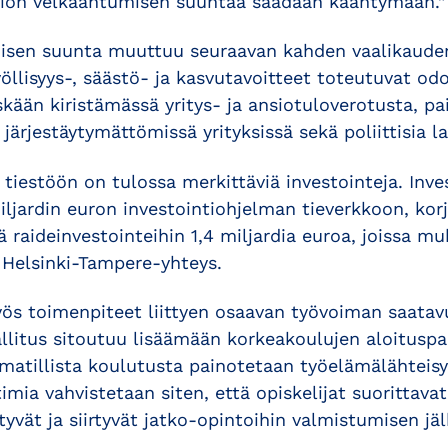
tion velkaantumisen suuntaa saadaan kääntymään.”
isen suunta muuttuu seuraavan kahden vaalikauden
öllisyys-, säästö- ja kasvutavoitteet toteutuvat odo
skään kiristämässä yritys- ja ansiotuloverotusta, p
ärjestäytymättömissä yrityksissä sekä poliittisia la
ja tiestöön on tulossa merkittäviä investointeja. Inve
ljardin euron investointiohjelman tieverkkoon, kor
ä raideinvestointeihin 1,4 miljardia euroa, joissa m
 Helsinki-Tampere-yhteys.
myös toimenpiteet liittyen osaavan työvoiman saata
litus sitoutuu lisäämään korkeakoulujen aloituspaik
mmatillista koulutusta painotetaan työelämälähteis
imia vahvistetaan siten, että opiskelijat suorittavat
styvät ja siirtyvät jatko-opintoihin valmistumisen jä