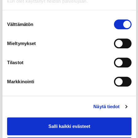
kun olet käyttänyt heidän palvelujaan.
Tutustu myös KauppakamariKaupan
verkkopalvelussa oleviin tuotteisiin
Suostumuksen
verotuksesta >>
Välttämätön
valinta
Mieltymykset
Tilastot
Lue myös
Markkinointi
Näytä tiedot
Salli kaikki evästeet