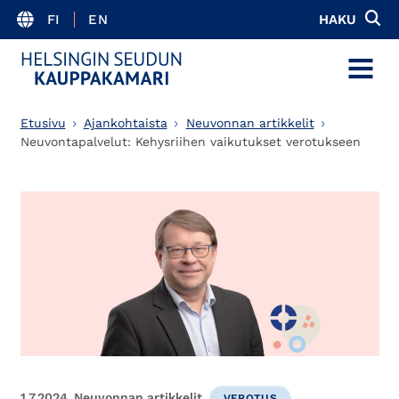
FI
EN
HAKU
MENU
Etusivu
Ajankohtaista
Neuvonnan artikkelit
Neuvontapalvelut: Kehysriihen vaikutukset verotukseen
1.7.2024
Neuvonnan artikkelit
VEROTUS