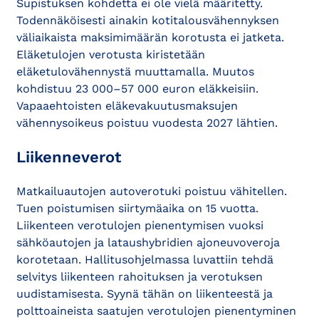
Supistuksen kohdetta ei ole vielä määritetty.
Todennäköisesti ainakin kotitalousvähennyksen
väliaikaista maksimimäärän korotusta ei jatketa.
Eläketulojen verotusta kiristetään
eläketulovähennystä muuttamalla. Muutos
kohdistuu 23 000–57 000 euron eläkkeisiin.
Vapaaehtoisten eläkevakuutusmaksujen
vähennysoikeus poistuu vuodesta 2027 lähtien.
Liikenneverot
Matkailuautojen autoverotuki poistuu vähitellen.
Tuen poistumisen siirtymäaika on 15 vuotta.
Liikenteen verotulojen pienentymisen vuoksi
sähköautojen ja lataushybridien ajoneuvoveroja
korotetaan. Hallitusohjelmassa luvattiin tehdä
selvitys liikenteen rahoituksen ja verotuksen
uudistamisesta. Syynä tähän on liikenteestä ja
polttoaineista saatujen verotulojen pienentyminen