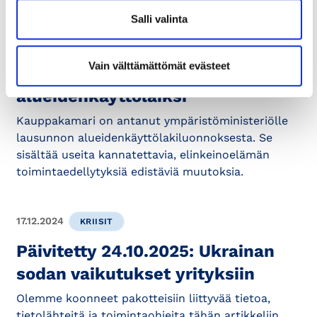
Salli valinta
5.8.2025
LAUSUNTO
Vain välttämättömät evästeet
Esitys uudeksi
alueidenkäyttölaiksi
Kauppakamari on antanut ympäristöministeriölle
lausunnon alueidenkäyttölakiluonnoksesta. Se
sisältää useita kannatettavia, elinkeinoelämän
toimintaedellytyksiä edistäviä muutoksia.
17.12.2024
KRIISIT
Päivitetty 24.10.2025: Ukrainan
sodan vaikutukset yrityksiin
Olemme koonneet pakotteisiin liittyvää tietoa,
tietolähteitä ja toimintaohjeita tähän artikkeliin.