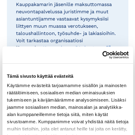
Kauppakamarin jäsenille maksuttomassa
neuvontapalvelussa juristimme ja muut
asiantuntijamme vastaavat kysymyksiisi
liittyen muun muassa verotukseen,
taloushallintoon, työsuhde- ja lakiasioihin.
Voit tarkastaa organisaatiosi
jäsenyyden
KauppakamariVerkosta >>
Lähetä kysymyksesi –
asiantuntijatiimimme auttaa sinua
Tämä sivusto käyttää evästeitä
eteenpäin
Käytämme evästeitä tarjoamamme sisällön ja mainosten
Voit lähettää kysymyksesi
räätälöimiseen, sosiaalisen median ominaisuuksien
asiantuntijoillemme olipa kyseessä sitten
tukemiseen ja kävijämäärämme analysoimiseen. Lisäksi
henkilöstö- tai palkkakysymys, verotus- tai
jaamme sosiaalisen median, mainosalan ja analytiikka-
kirjanpitoasia >>
alan kumppaneillemme tietoja siitä, miten käytät
sivustoamme. Kumppanimme voivat yhdistää näitä tietoja
KauppakamariKauppa
muihin tietoihin, joita olet antanut heille tai joita on kerätty,