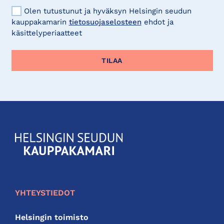
Olen tutustunut ja hyväksyn Helsingin seudun
kauppakamarin
tietosuojaselosteen
ehdot ja
käsittelyperiaatteet
KauppakamariHelsingin
seudun
kauppakamari
YHTEYSTIEDOT
Helsingin toimisto