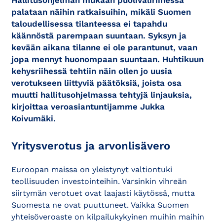
Hallitusohjelman mukaan puoliväliriihessä
palataan näihin ratkaisuihin, mikäli Suomen
taloudellisessa tilanteessa ei tapahdu
käännöstä parempaan suuntaan. Syksyn ja
kevään aikana tilanne ei ole parantunut, vaan
jopa mennyt huonompaan suuntaan. Huhtikuun
kehysriihessä tehtiin näin ollen jo uusia
verotukseen liittyviä päätöksiä, joista osa
muutti hallitusohjelmassa tehtyjä linjauksia,
kirjoittaa veroasiantuntijamme Jukka
Koivumäki.
Yritysverotus ja arvonlisävero
Euroopan maissa on yleistynyt valtiontuki
teollisuuden investointeihin. Varsinkin vihreän
siirtymän verotuet ovat laajasti käytössä, mutta
Suomesta ne ovat puuttuneet. Vaikka Suomen
yhteisöveroaste on kilpailukykyinen muihin maihin