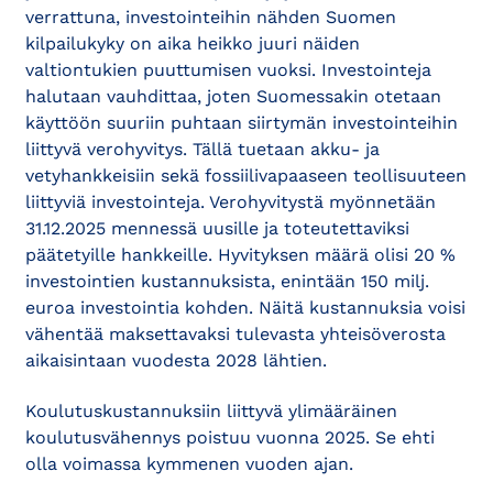
verrattuna, investointeihin nähden Suomen
kilpailukyky on aika heikko juuri näiden
valtiontukien puuttumisen vuoksi. Investointeja
halutaan vauhdittaa, joten Suomessakin otetaan
käyttöön suuriin puhtaan siirtymän investointeihin
liittyvä verohyvitys. Tällä tuetaan akku- ja
vetyhankkeisiin sekä fossiilivapaaseen teollisuuteen
liittyviä investointeja. Verohyvitystä myönnetään
31.12.2025 mennessä uusille ja toteutettaviksi
päätetyille hankkeille. Hyvityksen määrä olisi 20 %
investointien kustannuksista, enintään 150 milj.
euroa investointia kohden. Näitä kustannuksia voisi
vähentää maksettavaksi tulevasta yhteisöverosta
aikaisintaan vuodesta 2028 lähtien.
Koulutuskustannuksiin liittyvä ylimääräinen
koulutusvähennys poistuu vuonna 2025. Se ehti
olla voimassa kymmenen vuoden ajan.