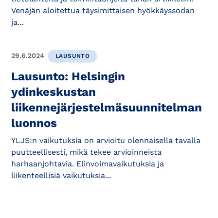
Venäjän aloitettua täysimittaisen hyökkäyssodan
ja...
29.6.2024
LAUSUNTO
Lausunto: Helsingin
ydinkeskustan
liikennejärjestelmäsuunnitelman
luonnos
YLJS:n vaikutuksia on arvioitu olennaisella tavalla
puutteellisesti, mikä tekee arvioinneista
harhaanjohtavia. Elinvoimavaikutuksia ja
liikenteellisiä vaikutuksia...