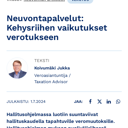
Neuvontapalvelut:
Kehysriihen vaikutukset
verotukseen
TEKSTI
Koivumäki Jukka
Veroasiantuntija /
Taxation Advisor
JAA FACEBOOKISSA
JAA X:SSÄ
JAA LINKE
JAA
JULKAISTU:
1.7.2024
JAA:
Hallitusohjelmassa luotiin suuntaviivat
hallituskaudella tapahtuville veromuutoksille.