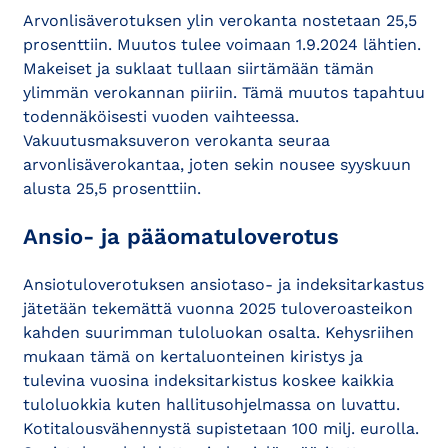
Arvonlisäverotuksen ylin verokanta nostetaan 25,5
prosenttiin. Muutos tulee voimaan 1.9.2024 lähtien.
Makeiset ja suklaat tullaan siirtämään tämän
ylimmän verokannan piiriin. Tämä muutos tapahtuu
todennäköisesti vuoden vaihteessa.
Vakuutusmaksuveron verokanta seuraa
arvonlisäverokantaa, joten sekin nousee syyskuun
alusta 25,5 prosenttiin.
Ansio- ja pääomatuloverotus
Ansiotuloverotuksen ansiotaso- ja indeksitarkastus
jätetään tekemättä vuonna 2025 tuloveroasteikon
kahden suurimman tuloluokan osalta. Kehysriihen
mukaan tämä on kertaluonteinen kiristys ja
tulevina vuosina indeksitarkistus koskee kaikkia
tuloluokkia kuten hallitusohjelmassa on luvattu.
Kotitalousvähennystä supistetaan 100 milj. eurolla.