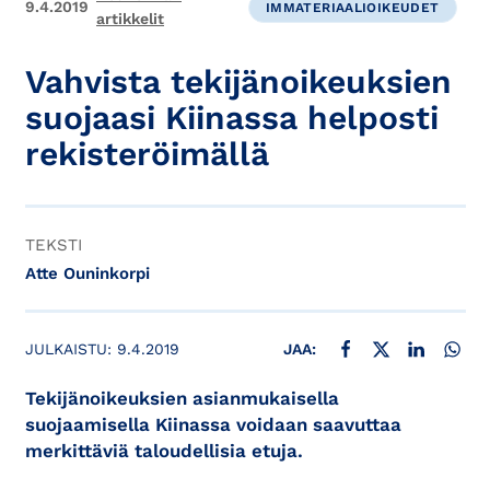
9.4.2019
IMMATERIAALIOIKEUDET
artikkelit
Vahvista tekijänoikeuksien
suojaasi Kiinassa helposti
rekisteröimällä
TEKSTI
Atte Ouninkorpi
JAA FACEBOOKISSA
JAA X:SSÄ
JAA LINKE
JAA
JULKAISTU:
9.4.2019
JAA:
Tekijänoikeuksien asianmukaisella
suojaamisella Kiinassa voidaan saavuttaa
merkittäviä taloudellisia etuja.