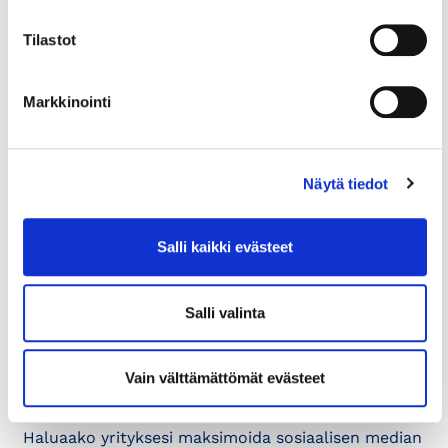
tarjottava lain edellyttämä...
Tilastot
8.12.2025
LIIKE-ELÄMÄ
Markkinointi
Katso tästä avoinna olevat
rahoitushaut
Kokoamme yrityksille olennaisia ja merkittäviä
Näytä tiedot
rahoitusmahdollisuuksia samaan päivittyvään
artikkeliin. Artikkeli päivitetty 26.6.
Salli kaikki evästeet
17.4.2023
IMMATERIAALIOIKEUDET
Salli valinta
Neuvontapalvelut: Miten toimia
somessa oikein – IP ja
Vain välttämättömät evästeet
sosiaalinen media
Haluaako yrityksesi maksimoida sosiaalisen median