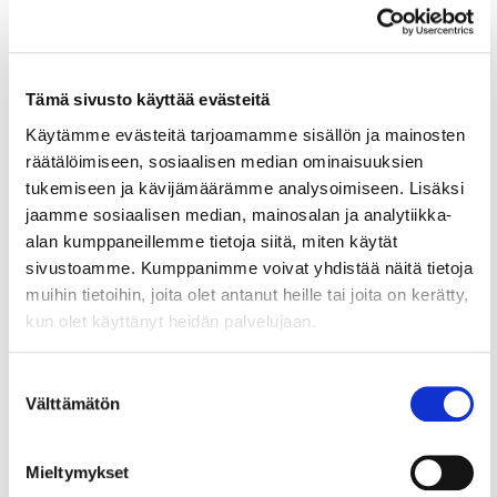
Tämä sivusto käyttää evästeitä
Käytämme evästeitä tarjoamamme sisällön ja mainosten
räätälöimiseen, sosiaalisen median ominaisuuksien
tukemiseen ja kävijämäärämme analysoimiseen. Lisäksi
jaamme sosiaalisen median, mainosalan ja analytiikka-
alan kumppaneillemme tietoja siitä, miten käytät
4.5.2026
DATAJURIDIIKKA
sivustoamme. Kumppanimme voivat yhdistää näitä tietoja
Neuvontapalvelut: Kuluttajille
muihin tietoihin, joita olet antanut heille tai joita on kerätty,
kun olet käyttänyt heidän palvelujaan.
tulee verkkokaupassa tarjota
lakisääteinen
Suostumuksen
peruuttamistoiminto 19.6. alkaen
Välttämätön
valinta
Milloin peruuttamistoiminto on pakollinen
verkkokaupassa? Verkkokaupan on jatkossa
Mieltymykset