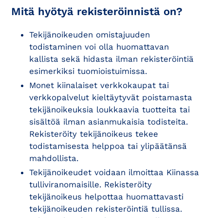
Mitä hyötyä rekisteröinnistä on?
Tekijänoikeuden omistajuuden
todistaminen voi olla huomattavan
kallista sekä hidasta ilman rekisteröintiä
esimerkiksi tuomioistuimissa.
Monet kiinalaiset verkkokaupat tai
verkkopalvelut kieltäytyvät poistamasta
tekijänoikeuksia loukkaavia tuotteita tai
sisältöä ilman asianmukaisia todisteita.
Rekisteröity tekijänoikeus tekee
todistamisesta helppoa tai ylipäätänsä
mahdollista.
Tekijänoikeudet voidaan ilmoittaa Kiinassa
tulliviranomaisille. Rekisteröity
tekijänoikeus helpottaa huomattavasti
tekijänoikeuden rekisteröintiä tullissa.