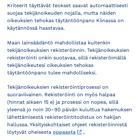
Kriteerit täyttävät teokset saavat automaattisesti
suojaa tekijänoikeuden nojalla, mutta näiden
oikeuksien tehokas täytäntöönpano Kiinassa on
käytännössä haastavaa.
Maan lainsäädäntö mahdollistaa kuitenkin
tekijänoikeuksien rekisteröinnin. Tekijänoikeuksien
rekisteröinti onkin suotavaa, sillä rekisteröimällä
tekijänoikeutesi oikeuksien tehokas
täytäntöönpano tulee mahdolliseksi.
Tekijänoikeuksien rekisteröintiprosessi on
suoraviivainen. Rekisteröinti on myös halpaa
(hinnat alkaen 15 e) ja prosessi on nopea, sillä
yleensä jo noin 30–90 päivän kuluttua hakemuksen
lähettämisestä rekisteröintitodistus on hakijan
hallussa. Yksityiskohtaiset ohjeet rekisteröinnistä
löytyvät oheisesta
oppaasta
.