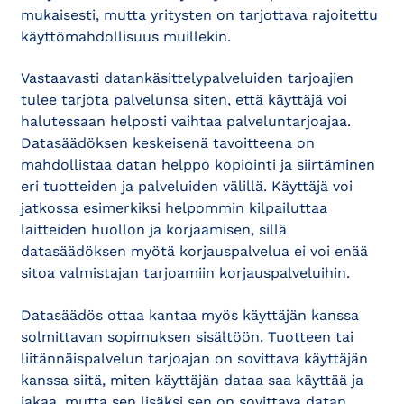
mukaisesti, mutta yritysten on tarjottava rajoitettu
käyttömahdollisuus muillekin.
Vastaavasti datankäsittelypalveluiden tarjoajien
tulee tarjota palvelunsa siten, että käyttäjä voi
halutessaan helposti vaihtaa palveluntarjoajaa.
Datasäädöksen keskeisenä tavoitteena on
mahdollistaa datan helppo kopiointi ja siirtäminen
eri tuotteiden ja palveluiden välillä. Käyttäjä voi
jatkossa esimerkiksi helpommin kilpailuttaa
laitteiden huollon ja korjaamisen, sillä
datasäädöksen myötä korjauspalvelua ei voi enää
sitoa valmistajan tarjoamiin korjauspalveluihin.
Datasäädös ottaa kantaa myös käyttäjän kanssa
solmittavan sopimuksen sisältöön. Tuotteen tai
liitännäispalvelun tarjoajan on sovittava käyttäjän
kanssa siitä, miten käyttäjän dataa saa käyttää ja
jakaa, mutta sen lisäksi sen on sovittava datan