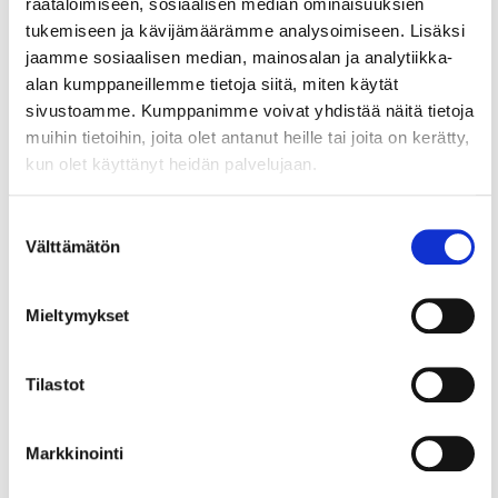
räätälöimiseen, sosiaalisen median ominaisuuksien
Lue myös
tukemiseen ja kävijämäärämme analysoimiseen. Lisäksi
jaamme sosiaalisen median, mainosalan ja analytiikka-
alan kumppaneillemme tietoja siitä, miten käytät
sivustoamme. Kumppanimme voivat yhdistää näitä tietoja
muihin tietoihin, joita olet antanut heille tai joita on kerätty,
kun olet käyttänyt heidän palvelujaan.
Suostumuksen
Välttämätön
valinta
Mieltymykset
4.9.2025
DATAJURIDIIKKA
Neuvontapalvelut: EU:n
Tilastot
datasäädöksen soveltaminen
alkaa – uusia velvoitteita ja
Markkinointi
mahdollisuuksia yrityksille