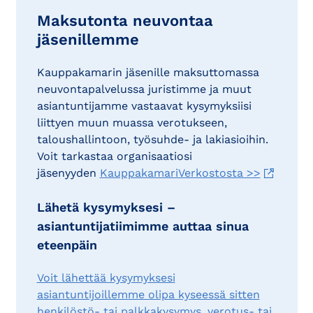
Maksutonta neuvontaa
jäsenillemme
Kauppakamarin jäsenille maksuttomassa
neuvontapalvelussa juristimme ja muut
asiantuntijamme vastaavat kysymyksiisi
liittyen muun muassa verotukseen,
taloushallintoon, työsuhde- ja lakiasioihin.
Voit tarkastaa organisaatiosi
jäsenyyden
KauppakamariVerkostosta >>
Lähetä kysymyksesi –
asiantuntijatiimimme auttaa sinua
eteenpäin
Voit lähettää kysymyksesi
asiantuntijoillemme olipa kyseessä sitten
henkilöstö- tai palkkakysymys, verotus- tai