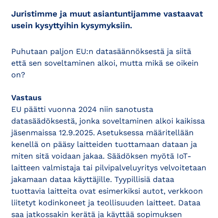
Juristimme ja muut asiantuntijamme vastaavat
usein kysyttyihin kysymyksiin.
Puhutaan paljon EU:n datasäännöksestä ja siitä
että sen soveltaminen alkoi, mutta mikä se oikein
on?
Vastaus
EU päätti vuonna 2024 niin sanotusta
datasäädöksestä, jonka soveltaminen alkoi kaikissa
jäsenmaissa 12.9.2025. Asetuksessa määritellään
kenellä on pääsy laitteiden tuottamaan dataan ja
miten sitä voidaan jakaa. Säädöksen myötä IoT-
laitteen valmistaja tai pilvipalveluyritys velvoitetaan
jakamaan dataa käyttäjille. Tyypillisiä dataa
tuottavia laitteita ovat esimerkiksi autot, verkkoon
liitetyt kodinkoneet ja teollisuuden laitteet. Dataa
saa jatkossakin kerätä ja käyttää sopimuksen