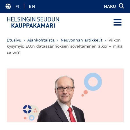
FI
EN
HAKU
MENU
Etusivu
Ajankohtaista
Neuvonnan artikkelit
Viikon
kysymys: EU:n datasäännöksen soveltaminen alkoi – mikä
se on?