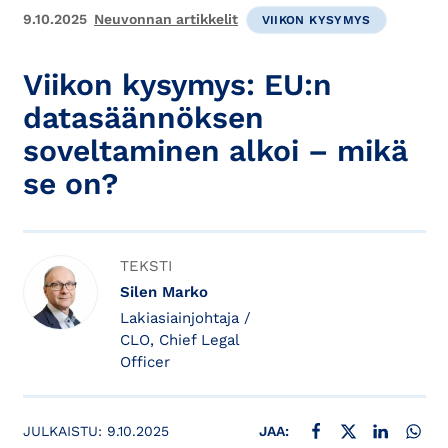
9.10.2025
Neuvonnan artikkelit
VIIKON KYSYMYS
Viikon kysymys: EU:n
datasäännöksen
soveltaminen alkoi – mikä
se on?
TEKSTI
Silen Marko
Lakiasiainjohtaja /
CLO, Chief Legal
Officer
JAA FACEBOOKISSA
JAA X:SSÄ
JAA LINKE
JAA
JULKAISTU:
9.10.2025
JAA: