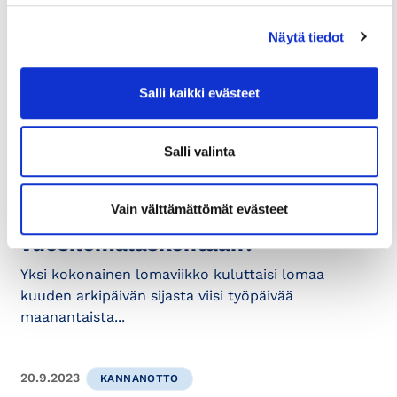
Artikkelissa käydään läpi datasäädöksen
Näytä tiedot
soveltamisala ja keskeisimmät velvoitteet. Samalla
tarkastellaan, millaisia...
Salli kaikki evästeet
15.1.2025
VIIKON KYSYMYS
Salli valinta
Viikon kysymys: Voimmeko
työnantajana päättää siirtyä
Vain välttämättömät evästeet
viisipäiväiseen
vuosilomalaskentaan?
Yksi kokonainen lomaviikko kuluttaisi lomaa
kuuden arkipäivän sijasta viisi työpäivää
maanantaista...
20.9.2023
KANNANOTTO