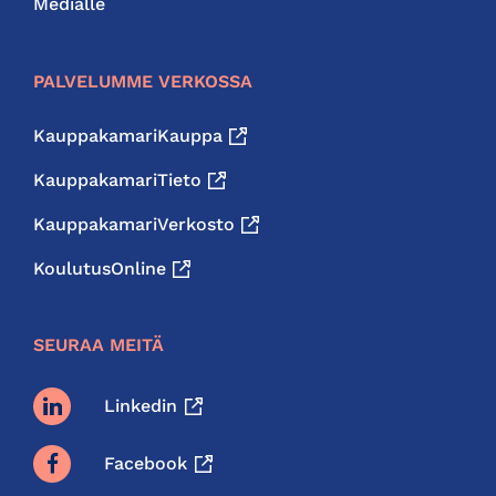
Medialle
PALVELUMME VERKOSSA
KauppakamariKauppa
KauppakamariTieto
KauppakamariVerkosto
KoulutusOnline
SEURAA MEITÄ
Linkedin
Facebook