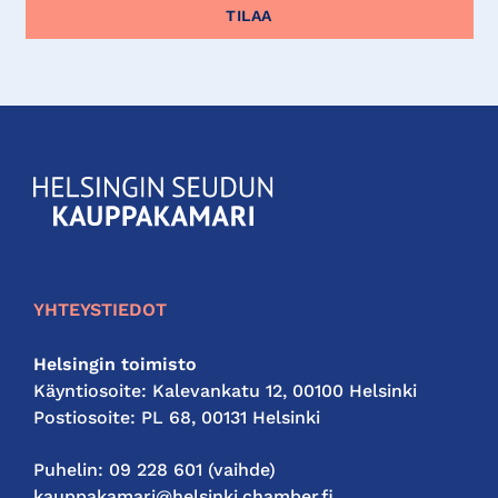
KauppakamariHelsingin
seudun
kauppakamari
YHTEYSTIEDOT
Helsingin toimisto
Käyntiosoite: Kalevankatu 12, 00100 Helsinki
Postiosoite: PL 68, 00131 Helsinki
Puhelin: 09 228 601 (vaihde)
kauppakamari@helsinki.chamber.fi