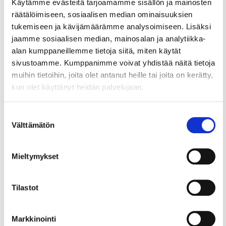
Käytämme evästeitä tarjoamamme sisällön ja mainosten
teemat ja ajankohdat nyt julki!
räätälöimiseen, sosiaalisen median ominaisuuksien
Helsingin seudun kauppakamarin syyskausi on
tukemiseen ja kävijämäärämme analysoimiseen. Lisäksi
startannut. Järjestämme tapahtumia muun muassa
jaamme sosiaalisen median, mainosalan ja analytiikka-
tekoälystä, tietoturvasta, kansainvälistymisestä ja
alan kumppaneillemme tietoja siitä, miten käytät
osaajatilanteesta....
sivustoamme. Kumppanimme voivat yhdistää näitä tietoja
muihin tietoihin, joita olet antanut heille tai joita on kerätty,
kun olet käyttänyt heidän palvelujaan.
10.2.2025
KAUPPAKAMARILAISET ÄÄNESSÄ
Jäsentapaamisissa saat
Suostumuksen
Välttämätön
valinta
ainutlaatuisen katsauksen
Helsingin seudun ajankohtaisiin
Mieltymykset
asioihin – kevään 2025
jäsentapahtumien aiheet nyt julki
Tilastot
Helsingin seudun kauppakamarin toimisto kuhisee
kerran kuukaudessa jäsenyrityksistä.
Markkinointi
Jäsentapaamisissa on tarjolla...