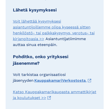
Lähetä kysymyksesi
Voit lähettää kysymyksesi
asiantuntijoillemme olipa kyseessä sitten
henkilöstö- tai palkkakysymys, verotus- tai
kirjanpitoasia >>
Asiantuntijatiimimme
auttaa sinua eteenpäin.
Pohditko, onko yrityksesi
jäsenemme?
Voit tarkistaa organisaatiosi
jäsenyyden
KauppakamariVerkostosta
.
Katso Kauppakamarikaupasta ammattikirjat
ja koulutukset >>