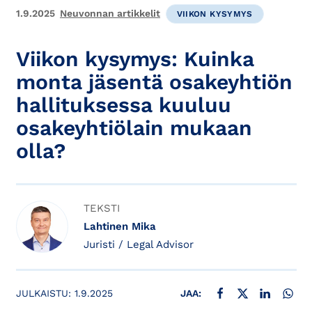
1.9.2025
Neuvonnan artikkelit
VIIKON KYSYMYS
Viikon kysymys: Kuinka
monta jäsentä osakeyhtiön
hallituksessa kuuluu
osakeyhtiölain mukaan
olla?
TEKSTI
Lahtinen Mika
Juristi / Legal Advisor
JAA FACEBOOKISSA
JAA X:SSÄ
JAA LINKE
JAA
JULKAISTU:
1.9.2025
JAA: