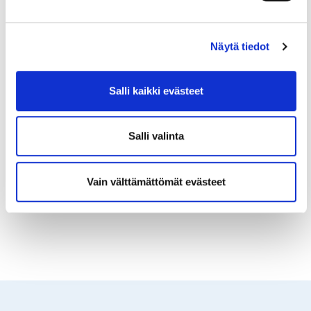
12.9.2024
VIIKON KYSYMYS
Näytä tiedot
Viikon kysymys: Onko
Salli kaikki evästeet
osakeyhtiön osakasluettelo
julkinen?
Salli valinta
Viikon kysymyksessä juristimme ja muut
asiantuntijamme vastaavat usein kysyttyihin
kysymyksiin.
Vain välttämättömät evästeet
Tilaa