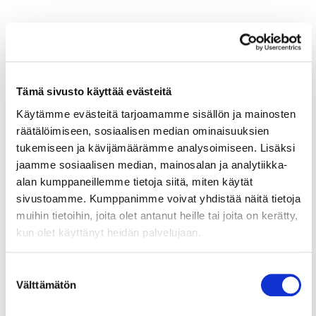
Lue myös
Tämä sivusto käyttää evästeitä
Käytämme evästeitä tarjoamamme sisällön ja mainosten
räätälöimiseen, sosiaalisen median ominaisuuksien
tukemiseen ja kävijämäärämme analysoimiseen. Lisäksi
jaamme sosiaalisen median, mainosalan ja analytiikka-
alan kumppaneillemme tietoja siitä, miten käytät
sivustoamme. Kumppanimme voivat yhdistää näitä tietoja
muihin tietoihin, joita olet antanut heille tai joita on kerätty,
30.12.2025
LIIKE-ELÄMÄ
kun olet käyttänyt heidän palvelujaan.
Näihin kysymyksiin vastasimme
Suostumuksen
tänä vuonna
Välttämätön
valinta
Neuvontamme juristit ja muut asiantuntijat