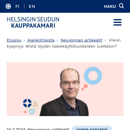
FI
EN
HAKU
MENU
Etusivu
Ajankohtaista
Neuvonnan artikkelit
Viikon
kysymys: Mistä löydän kaksikäyttötuotteiden luettelon?
14.3.2024
Neuvonnan artikkelit
VIIKON KYSYMYS