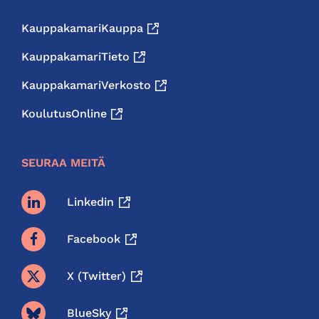
KauppakamariKauppa
KauppakamariTieto
KauppakamariVerkosto
KoulutusOnline
SEURAA MEITÄ
Linkedin
Facebook
X (twitter)
BlueSky