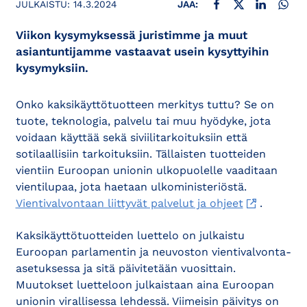
JULKAISTU:
14.3.2024
JAA:
Viikon kysymyksessä juristimme ja muut
asiantuntijamme vastaavat usein kysyttyihin
kysymyksiin.
Onko kaksikäyttötuotteen merkitys tuttu? Se on
tuote, teknologia, palvelu tai muu hyödyke, jota
voidaan käyttää sekä siviilitarkoituksiin että
sotilaallisiin tarkoituksiin. Tällaisten tuotteiden
vientiin Euroopan unionin ulkopuolelle vaaditaan
vientilupaa, jota haetaan ulkoministeriöstä.
Vientivalvontaan liittyvät palvelut ja ohjeet
.
Kaksikäyttötuotteiden luettelo on julkaistu
Euroopan parlamentin ja neuvoston vientivalvonta-
asetuksessa ja sitä päivitetään vuosittain.
Muutokset luetteloon julkaistaan aina Euroopan
unionin virallisessa lehdessä. Viimeisin päivitys on