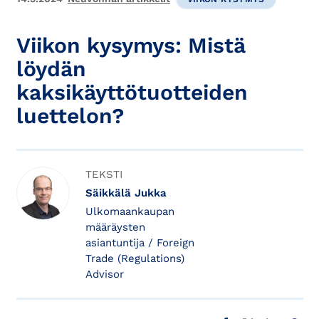
Viikon kysymys: Mistä
löydän
kaksikäyttötuotteiden
luettelon?
TEKSTI
Säikkälä Jukka
Ulkomaankaupan
määräysten
asiantuntija / Foreign
Trade (Regulations)
Advisor
JAA FACEBOOKISSA
JAA X:SSÄ
JAA LINKE
JAA