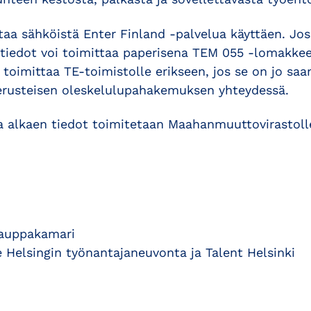
taa sähköistä Enter Finland -palvelua käyttäen. Jos
 tiedot voi toimittaa paperisena TEM 055 -lomakkeel
 toimittaa TE-toimistolle erikseen, jos se on jo saa
erusteisen oleskelulupahakemuksen yhteydessä.
 alkaen tiedot toimitetaan Maahanmuuttovirastoll
kauppakamari
 Helsingin työnantajaneuvonta ja Talent Helsinki