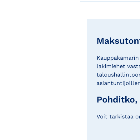
Maksutont
Kauppakamarin j
lakimiehet vast
taloushallintoon
asiantuntijoil
Pohditko,
Voit tarkistaa 