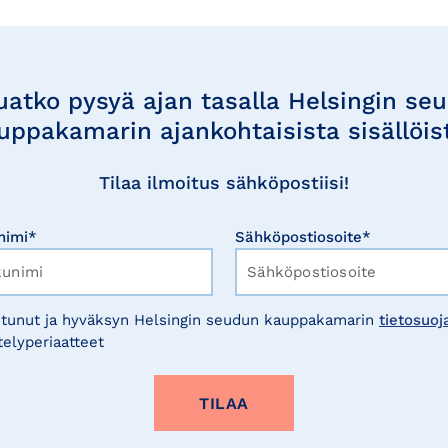
uatko pysyä ajan tasalla Helsingin se
uppakamarin ajankohtaisista sisällöis
Tilaa ilmoitus sähköpostiisi!
nimi*
Sähköpostiosoite*
tunut ja hyväksyn Helsingin seudun kauppakamarin
tietosuoj
telyperiaatteet