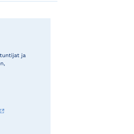
untijat ja
n,