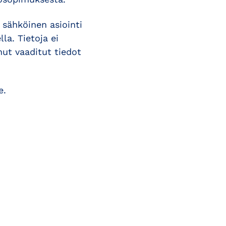
 sähköinen asiointi
la. Tietoja ei
nut vaaditut tiedot
e.