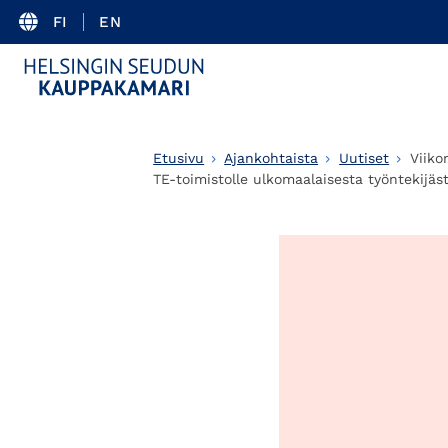
FI
EN
Etusivu
Ajankohtaista
Uutiset
Viiko
TE-toimistolle ulkomaalaisesta työntekijäs