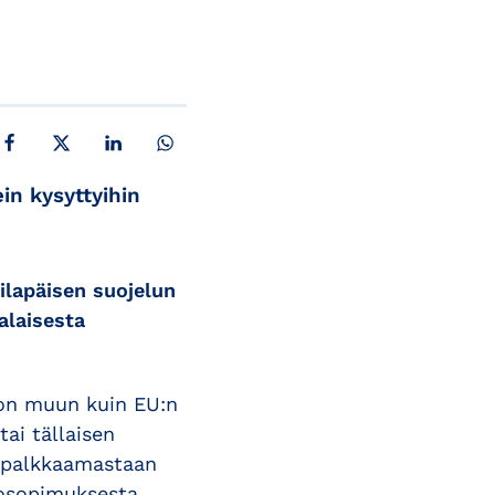
JAA FACEBOOKISSA
JAA X:SSÄ
JAA LINKEDINISSÄ
JAA WHATSAPPISSA
in kysyttyihin
ilapäisen suojelun
alaisesta
a on muun kuin EU:n
tai tällaisen
o palkkaamastaan
tosopimuksesta.