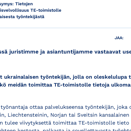
symys: Tietojen
isvelvollisuus TE-toimistolle
isesta työntekijästä
JAA:
sä juristimme ja asiantuntijamme vastaavat use
ukrainalaisen työntekijän, jolla on oleskelulupa t
ykö meidän toimittaa TE-toimistolle tietoja ulkoma
s työnantaja ottaa palvelukseensa työntekijän, jok
in, Liechtensteinin, Norjan tai Sveitsin kansalainen 
n tulee viivytyksettä toimittaa TE-toimistolle tiet
uhteen kestosta, palkasta ja sovellettavasta työeh