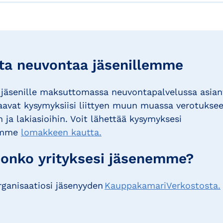
a neuvontaa jäsenillemme
äsenille maksuttomassa neuvontapalvelussa asiant
aavat kysymyksiisi liittyen muun muassa verotuksee
 ja lakiasioihin. Voit lähettää kysymyksesi
lemme
lomakkeen kautta.
 onko yrityksesi jäsenemme?
organisaatiosi jäsenyyden
KauppakamariVerkostosta.