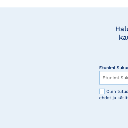
Tilaa
uutisia
Hal
ka
Etunimi Suku
Olen tutus
ehdot ja käsit