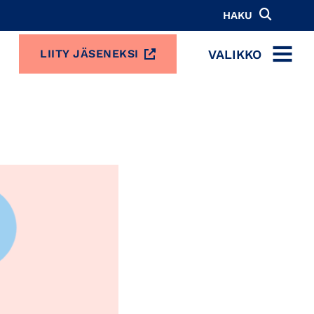
HAKU
VALIKKO
LIITY JÄSENEKSI
MENU