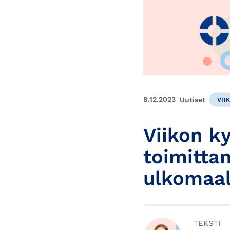
8.12.2023
Uutiset
VII
Viikon k
toimitta
ulkomaal
TEKSTI