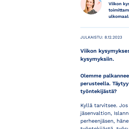
Viikon ky
toimittam
ulkomaala
JULKAISTU:
8.12.2023
Viikon kysymykses
kysymyksiin.
Olemme palkanneet 
perusteella. Täyty
työntekijästä?
Kyllä tarvitsee. Jo
jäsenvaltion, Islann
perheenjäsen, häne
työntekijästä, työs