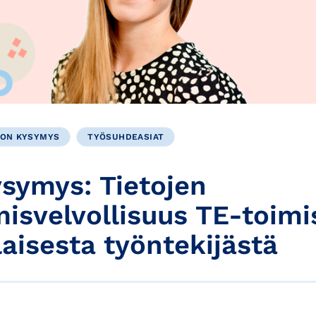
KON KYSYMYS
TYÖSUHDEASIAT
ysymys: Tietojen
misvelvollisuus TE-toimi
aisesta työntekijästä