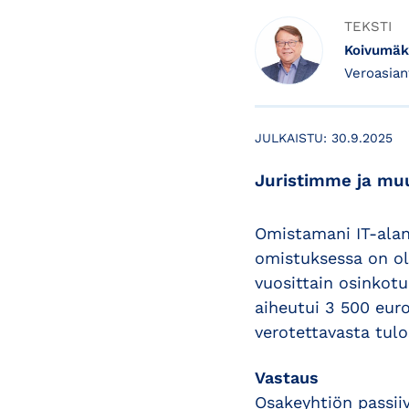
TEKSTI
Koivumäk
Veroasian
JULKAISTU:
30.9.2025
Juristimme ja muu
Omistamani IT-alan
omistuksessa on ol
vuosittain osinkotu
aiheutui 3 500 eur
verotettavasta tulo
Vastaus
Osakeyhtiön passiiv