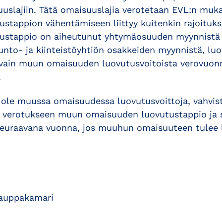
slajiin. Tätä omaisuuslajia verotetaan EVL:n muka
stappion vähentämiseen liittyy kuitenkin rajoituk
ustappio on aiheutunut yhtymäosuuden myynnistä 
unto- ja kiinteistöyhtiön osakkeiden myynnistä, lu
vain muun omaisuuden luovutusvoitoista verovuonna
.
 ole muussa omaisuudessa luovutusvoittoja, vahvis
 verotukseen muun omaisuuden luovutustappio ja si
seuraavana vuonna, jos muuhun omaisuuteen tulee l
kauppakamari