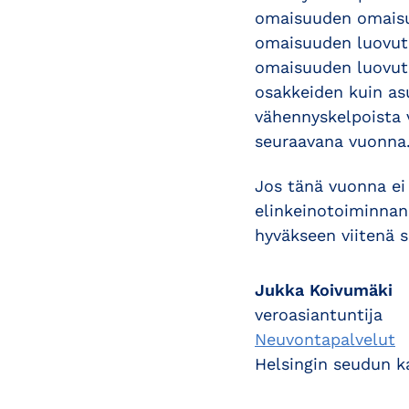
omaisuuden omaisuu
omaisuuden luovutu
omaisuuden luovut
osakkeiden kuin as
vähennyskelpoista 
seuraavana vuonna
Jos tänä vuonna ei
elinkeinotoiminnan
hyväkseen viitenä 
Jukka Koivumäki
veroasiantuntija
Neuvontapalvelut
Helsingin seudun 