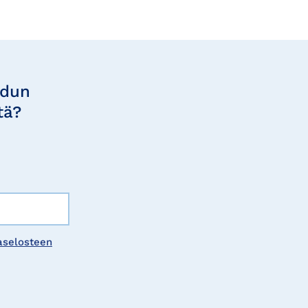
udun
tä?
aselosteen