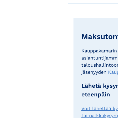
Maksutont
Kauppakamarin 
asiantuntijamme
taloushallintoon
jäsenyyden
Kau
Lähetä kysym
eteenpäin
Voit lähettää k
tai palkkakysymy