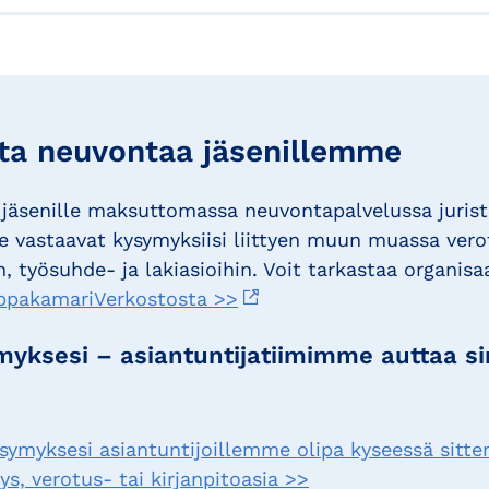
a neuvontaa jäsenillemme
jäsenille maksuttomassa neuvontapalvelussa juris
 vastaavat kysymyksiisi liittyen muun muassa vero
, työsuhde- ja lakiasioihin. Voit tarkastaa organisa
ppakamariVerkostosta >>
yksesi – asiantuntijatiimimme auttaa s
ysymyksesi asiantuntijoillemme olipa kyseessä sitte
s, verotus- tai kirjanpitoasia >>