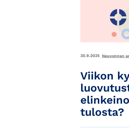
30.9.2025
Neuvonnan art
Viikon k
luovutus
elinkein
tulosta?