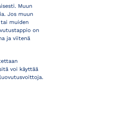
isesti. Muun
sia. Jos muun
tai muiden
ovutustappio on
 ja viitenä
tettaan
tä voi käyttää
uovutusvoittoja.