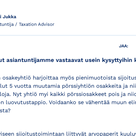
i Jukka
tuntija / Taxation Advisor
JAA:
t asiantuntijamme vastaavat usein kysyttyihin 
 osakeyhtiö harjoittaa myös pienimuotoista sijoitu
lut 5 vuotta muutamia pörssiyhtiön osakkeita ja ni
loja. Nyt yhtiö myi kaikki pörssiosakkeet pois ja ni
on luovutustappio. Voidaanko se vähentää muun el
sta?
iseen sijoitustoimintaan liittyvät arvopaperit kuu