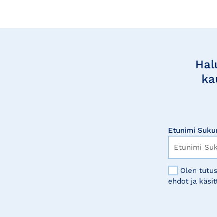
Tilaa
uutisia
Hal
ka
Etunimi Suku
Olen tutus
ehdot ja käsit