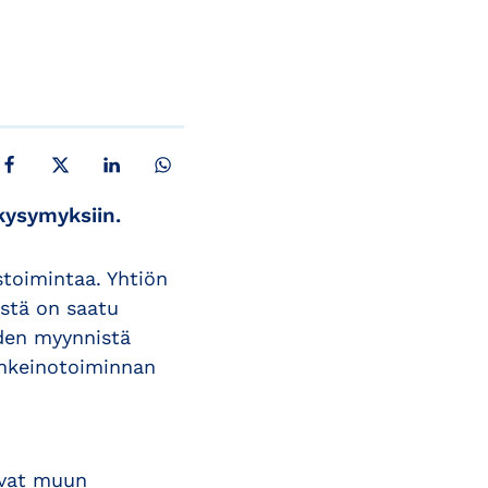
JAA FACEBOOKISSA
JAA X:SSÄ
JAA LINKEDINISSÄ
JAA WHATSAPPISSA
kysymyksiin.
stoimintaa. Yhtiön
istä on saatu
iden myynnistä
inkeinotoiminnan
luvat muun