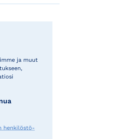
timme ja muut
tukseen,
atiosi
inua
n henkilöstö-