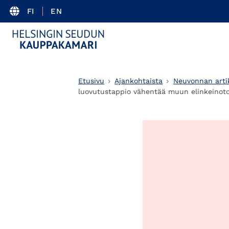
FI
EN
Etusivu
Ajankohtaista
Neuvonnan artik
luovutustappio vähentää muun elinkeinoto