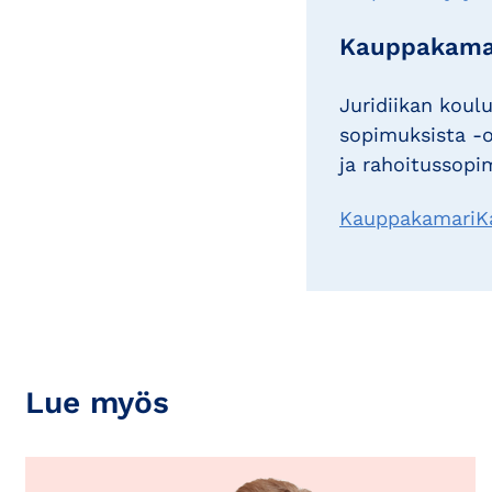
Kauppakama
Juridiikan koulu
sopimuksista -o
ja rahoitussop
KauppakamariKa
Lue myös