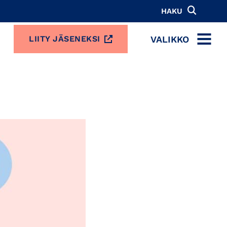
HAKU
VALIKKO
LIITY JÄSENEKSI
MENU