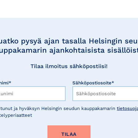
uatko pysyä ajan tasalla Helsingin se
uppakamarin ajankohtaisista sisällöis
Tilaa ilmoitus sähköpostiisi!
nimi*
Sähköpostiosoite*
tunut ja hyväksyn Helsingin seudun kauppakamarin
tietosuoj
telyperiaatteet