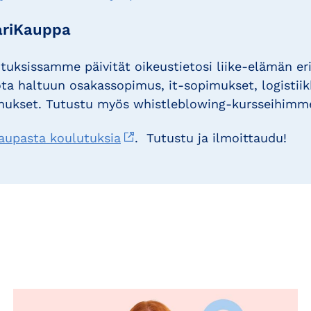
riKauppa
tuksissamme päivität oikeustietosi liike-elämän eri
ta haltuun osakassopimus, it-sopimukset, logistii
imukset. Tutustu myös whistleblowing-kursseihimm
upasta koulutuksia
. Tutustu ja ilmoittaudu!