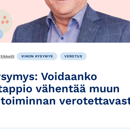
ikkelit
VIIKON KYSYMYS
VEROTUS
ysymys: Voidaanko
tappio vähentää muun
otoiminnan verotettavas