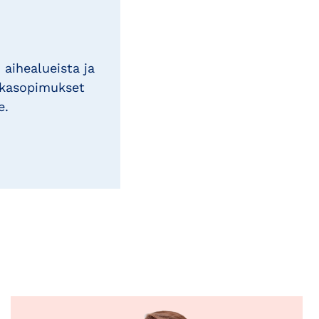
 aihealueista ja
kkasopimukset
e.