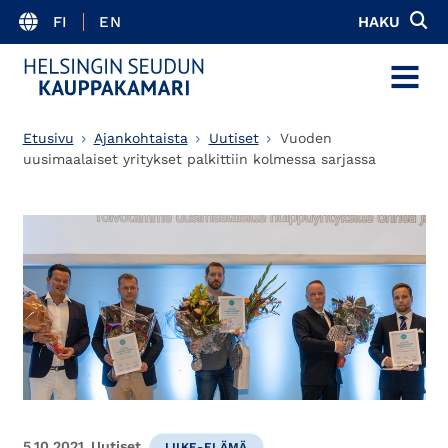
FI
EN
HAKU
MENU
Etusivu
Ajankohtaista
Uutiset
Vuoden
uusimaalaiset yritykset palkittiin kolmessa sarjassa
5.10.2021
Uutiset
LIIKE-ELÄMÄ