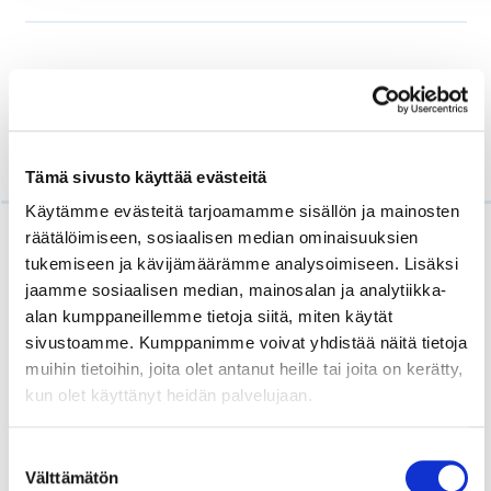
Lisätietoa
Uudenmaan yrityspalkinnoista
Tämä sivusto käyttää evästeitä
Käytämme evästeitä tarjoamamme sisällön ja mainosten
räätälöimiseen, sosiaalisen median ominaisuuksien
tukemiseen ja kävijämäärämme analysoimiseen. Lisäksi
jaamme sosiaalisen median, mainosalan ja analytiikka-
Yritysvalinnoilla pitkät
alan kumppaneillemme tietoja siitä, miten käytät
perinteet
sivustoamme. Kumppanimme voivat yhdistää näitä tietoja
muihin tietoihin, joita olet antanut heille tai joita on kerätty,
Uudenmaan liitto yhteistyökumppaneineen
kun olet käyttänyt heidän palvelujaan.
kannustaa yrittäjyyteen palkitsemalla
vuosittain menestyneet yritykset.
Suostumuksen
Yrityspalkinnot on jaettu jo vuodesta 1993
Välttämätön
valinta