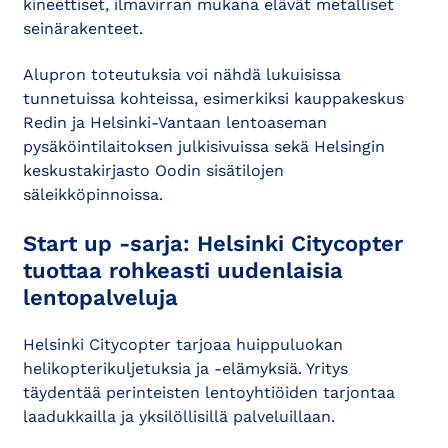
kineettiset, ilmavirran mukana elävät metalliset
seinärakenteet.
Alupron toteutuksia voi nähdä lukuisissa
tunnetuissa kohteissa, esimerkiksi kauppakeskus
Redin ja Helsinki-Vantaan lentoaseman
pysäköintilaitoksen julkisivuissa sekä Helsingin
keskustakirjasto Oodin sisätilojen
säleikköpinnoissa.
Start up -sarja: Helsinki Citycopter
tuottaa rohkeasti uudenlaisia
lentopalveluja
Helsinki Citycopter tarjoaa huippuluokan
helikopterikuljetuksia ja -elämyksiä. Yritys
täydentää perinteisten lentoyhtiöiden tarjontaa
laadukkailla ja yksilöllisillä palveluillaan.