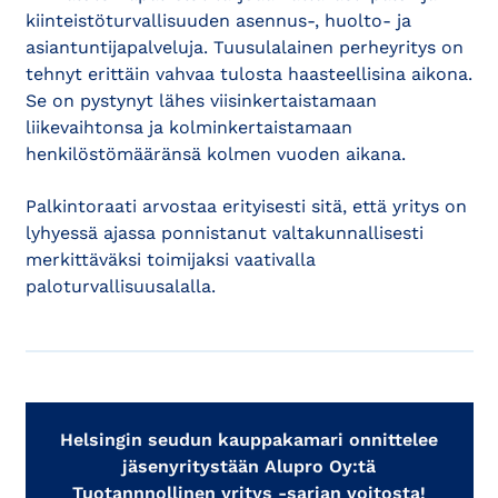
kiinteistöturvallisuuden asennus-, huolto- ja
asiantuntijapalveluja. Tuusulalainen perheyritys on
tehnyt erittäin vahvaa tulosta haasteellisina aikona.
Se on pystynyt lähes viisinkertaistamaan
liikevaihtonsa ja kolminkertaistamaan
henkilöstömääränsä kolmen vuoden aikana.
Palkintoraati arvostaa erityisesti sitä, että yritys on
lyhyessä ajassa ponnistanut valtakunnallisesti
merkittäväksi toimijaksi vaativalla
paloturvallisuusalalla.
Helsingin seudun kauppakamari onnittelee
jäsenyritystään Alupro Oy:tä
Tuotannnollinen yritys -sarjan voitosta!