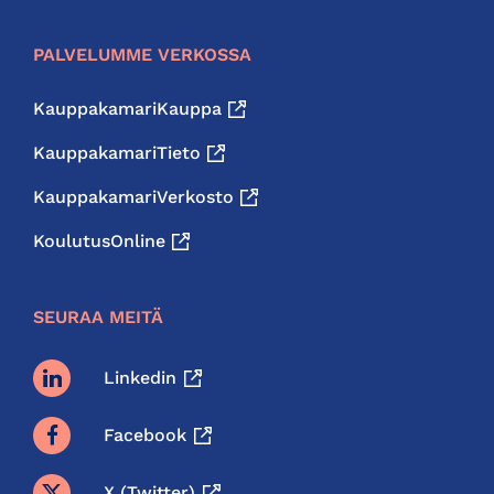
PALVELUMME VERKOSSA
KauppakamariKauppa
KauppakamariTieto
KauppakamariVerkosto
KoulutusOnline
SEURAA MEITÄ
Linkedin
Facebook
X (twitter)