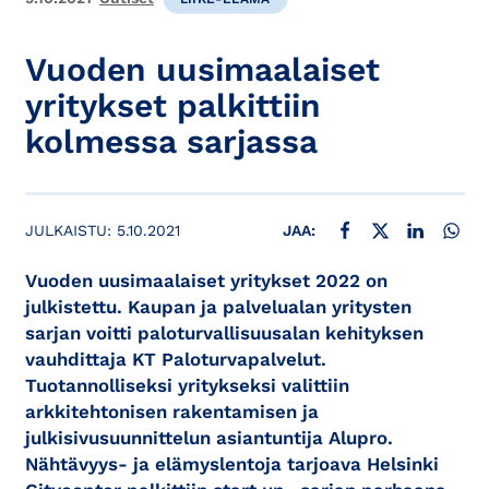
Vuoden uusimaalaiset
yritykset palkittiin
kolmessa sarjassa
JAA FACEBOOKISSA
JAA X:SSÄ
JAA LINKE
JAA
JULKAISTU:
5.10.2021
JAA:
Vuoden uusimaalaiset yritykset 2022 on
julkistettu. Kaupan ja palvelualan yritysten
sarjan voitti paloturvallisuusalan kehityksen
vauhdittaja KT Paloturvapalvelut.
Tuotannolliseksi yritykseksi valittiin
arkkitehtonisen rakentamisen ja
julkisivusuunnittelun asiantuntija Alupro.
Nähtävyys- ja elämyslentoja tarjoava Helsinki