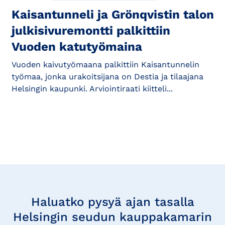
Kaisantunneli ja Grönqvistin talon
julkisivuremontti palkittiin
Vuoden katutyömaina
Vuoden kaivutyömaana palkittiin Kaisantunnelin
työmaa, jonka urakoitsijana on Destia ja tilaajana
Helsingin kaupunki. Arviointiraati kiitteli...
Tilaa
uutisia
Haluatko pysyä ajan tasalla
Helsingin seudun kauppakamarin