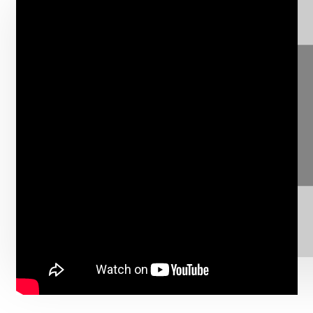
⋯
Ole hyvä
ja hyväksy kaikki evästeet
nähdäksesi
YouTube -sisällön.