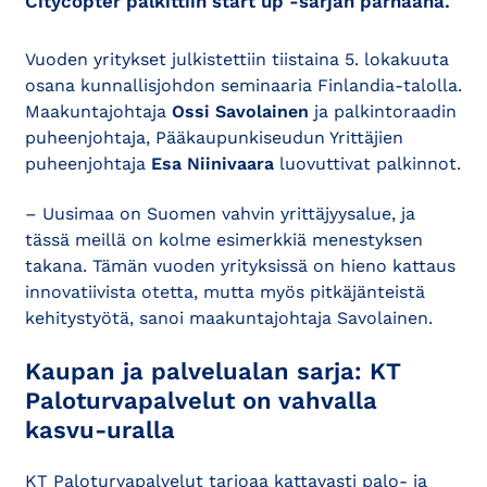
Citycopter palkittiin start up -sarjan parhaana.
Vuoden yritykset julkistettiin tiistaina 5. lokakuuta
osana kunnallisjohdon seminaaria Finlandia-talolla.
Maakuntajohtaja
Ossi Savolainen
ja palkintoraadin
puheenjohtaja, Pääkaupunkiseudun Yrittäjien
puheenjohtaja
Esa Niinivaara
luovuttivat palkinnot.
– Uusimaa on Suomen vahvin yrittäjyysalue, ja
tässä meillä on kolme esimerkkiä menestyksen
takana. Tämän vuoden yrityksissä on hieno kattaus
innovatiivista otetta, mutta myös pitkäjänteistä
kehitystyötä, sanoi maakuntajohtaja Savolainen.
Kaupan ja palvelualan sarja: KT
Paloturvapalvelut on vahvalla
kasvu-uralla
KT Paloturvapalvelut tarjoaa kattavasti palo- ja