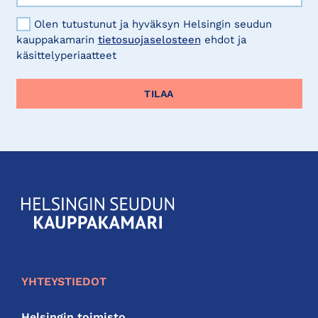
Olen tutustunut ja hyväksyn Helsingin seudun
kauppakamarin
tietosuojaselosteen
ehdot ja
käsittelyperiaatteet
KauppakamariHelsingin
seudun
kauppakamari
YHTEYSTIEDOT
Helsingin toimisto