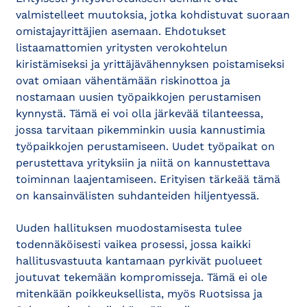
valmistelleet muutoksia, jotka kohdistuvat suoraan
omistajayrittäjien asemaan. Ehdotukset
listaamattomien yritysten verokohtelun
kiristämiseksi ja yrittäjävähennyksen poistamiseksi
ovat omiaan vähentämään riskinottoa ja
nostamaan uusien työpaikkojen perustamisen
kynnystä. Tämä ei voi olla järkevää tilanteessa,
jossa tarvitaan pikemminkin uusia kannustimia
työpaikkojen perustamiseen. Uudet työpaikat on
perustettava yrityksiin ja niitä on kannustettava
toiminnan laajentamiseen. Erityisen tärkeää tämä
on kansainvälisten suhdanteiden hiljentyessä.
Uuden hallituksen muodostamisesta tulee
todennäköisesti vaikea prosessi, jossa kaikki
hallitusvastuuta kantamaan pyrkivät puolueet
joutuvat tekemään kompromisseja. Tämä ei ole
mitenkään poikkeuksellista, myös Ruotsissa ja