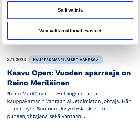
sodan vaikutukset yrityksiin
Salli valinta
Olemme koonneet pakotteisiin liittyvää tietoa,
tietolähteitä ja toimintaohjeita tähän artikkeliin.
Venäjän aloitettua täysimittaisen hyökkäyssodan
Vain välttämättömät evästeet
ja...
3.11.2023
KAUPPAKAMARILAISET ÄÄNESSÄ
Kasvu Open: Vuoden sparraaja on
Reino Meriläinen
Reino Meriläinen on Helsingin seudun
kauppakamarin Vantaan aluetoimiston johtaja. Hän
toimii myös Suomen Uusyrityskeskusten
puheenjohtajana sekä Vantaan...