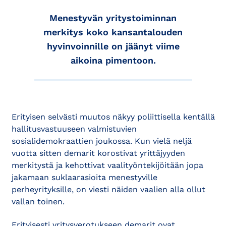
Menestyvän yritystoiminnan
merkitys koko kansantalouden
hyvinvoinnille on jäänyt viime
aikoina pimentoon.
Erityisen selvästi muutos näkyy poliittisella kentällä
hallitusvastuuseen valmistuvien
sosialidemokraattien joukossa. Kun vielä neljä
vuotta sitten demarit korostivat yrittäjyyden
merkitystä ja kehottivat vaalityöntekijöitään jopa
jakamaan suklaarasioita menestyville
perheyrityksille, on viesti näiden vaalien alla ollut
vallan toinen.
Erityisesti yritysverotukseen demarit ovat