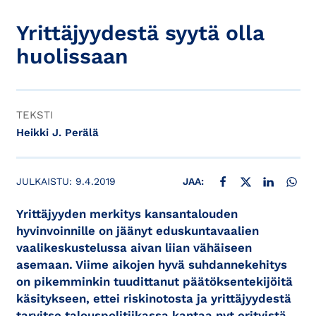
Yrittäjyydestä syytä olla
huolissaan
TEKSTI
Heikki J. Perälä
JAA FACEBOOKISSA
JAA X:SSÄ
JAA LINKE
JAA
JULKAISTU:
9.4.2019
JAA:
Yrittäjyyden merkitys kansantalouden
hyvinvoinnille on jäänyt eduskuntavaalien
vaalikeskustelussa aivan liian vähäiseen
asemaan. Viime aikojen hyvä suhdannekehitys
on pikemminkin tuudittanut päätöksentekijöitä
käsitykseen, ettei riskinotosta ja yrittäjyydestä
tarvitse talouspolitiikassa kantaa nyt erityistä