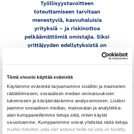
Työllisyystavoitteen
toteuttamiseen tarvitaan
menestyviä, kasvuhaluisia
yrityksiä – ja riskinottoa
pelkäämättömiä omistajia. Siksi
yrittäjyyden edellytyksistä on
pidettävä tarkoin huolta.
Tämä sivusto käyttää evästeitä
Käytämme evästeitä tarjoamamme sisällön ja mainosten
räätälöimiseen, sosiaalisen median ominaisuuksien
Lue myös
tukemiseen ja kävijämäärämme analysoimiseen. Lisäksi
jaamme sosiaalisen median, mainosalan ja analytiikka-
alan kumppaneillemme tietoja siitä, miten käytät
sivustoamme. Kumppanimme voivat yhdistää näitä tietoja
muihin tietoihin, joita olet antanut heille tai joita on kerätty,