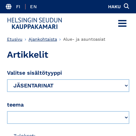
FI
EN
HAKU
MENU
Etusivu
Ajankohtaista
Alue- ja asuntoasiat
Artikkelit
Valitse sisältötyyppi
teema
Tulokset: