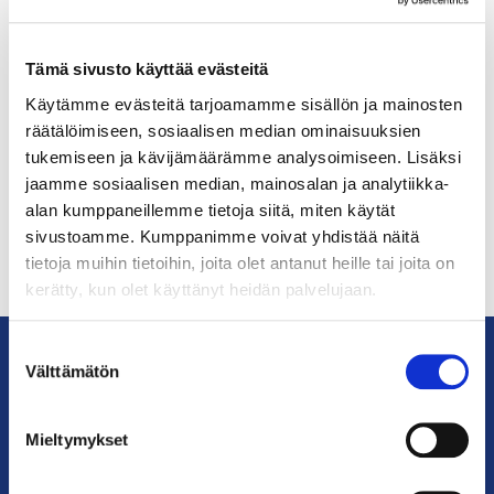
pohdinnassa
Valiokuntaa viritti keskusteluun Helsingin
Tämä sivusto käyttää evästeitä
apulaispormestari Anni Sinnemäki, joka kertoi
Helsingin kaupunkirakenteen kehittämisestä.
Käytämme evästeitä tarjoamamme sisällön ja mainosten
Yleiskaavan päivittäminen ei...
räätälöimiseen, sosiaalisen median ominaisuuksien
tukemiseen ja kävijämäärämme analysoimiseen. Lisäksi
jaamme sosiaalisen median, mainosalan ja analytiikka-
alan kumppaneillemme tietoja siitä, miten käytät
sivustoamme. Kumppanimme voivat yhdistää näitä
tietoja muihin tietoihin, joita olet antanut heille tai joita on
kerätty, kun olet käyttänyt heidän palvelujaan.
Suostumuksen
Välttämätön
valinta
KauppakamariHelsingin
seudun
Mieltymykset
kauppakamari