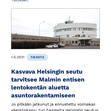
1.6.2021
TIEDOTE
Kasvava Helsingin seutu
tarvitsee Malmin entisen
lentokentän aluetta
asuntorakentamiseen
Jo pitkään jatkunut ja ennustettu voimakas
väestönkasvu tuo haasteita Helsingin seudun