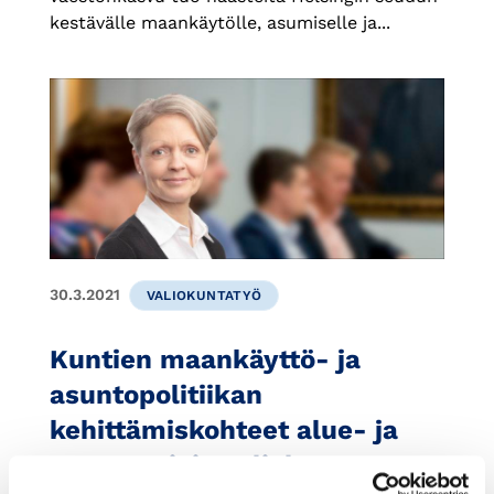
kestävälle maankäytölle, asumiselle ja...
30.3.2021
VALIOKUNTATYÖ
Kuntien maankäyttö- ja
asuntopolitiikan
kehittämiskohteet alue- ja
asuntoasiain valiokunnan