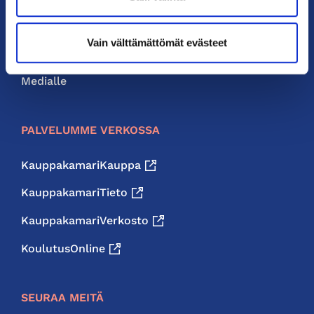
Neuvonta ja palvelut
Vain välttämättömät evästeet
Jäsenedut
Medialle
PALVELUMME VERKOSSA
KauppakamariKauppa
KauppakamariTieto
KauppakamariVerkosto
KoulutusOnline
SEURAA MEITÄ