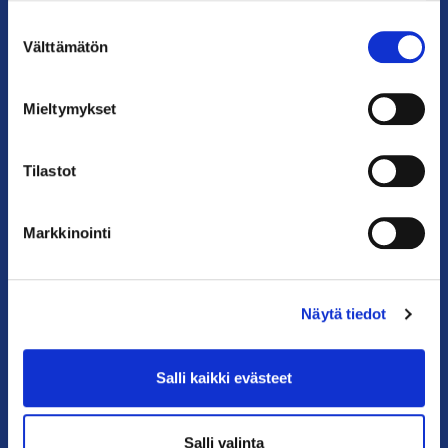
Suostumuksen
Puhelin: 09 228 601 (vaihde)
Välttämätön
valinta
kauppakamari@helsinki.chamber.fi
Katso kaikki yhteystiedot >
Mieltymykset
Anna palautetta >
Tilastot
Markkinointi
Näytä tiedot
PIKALINKIT
Salli kaikki evästeet
Yhteystiedot
Salli valinta
Liity jäseneksi