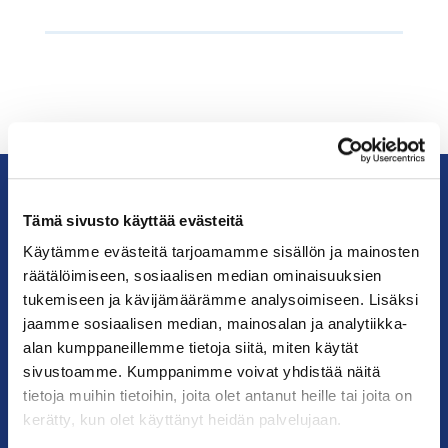
Tämä sivusto käyttää evästeitä
KauppakamariHelsingin
seudun
Käytämme evästeitä tarjoamamme sisällön ja mainosten
kauppakamari
räätälöimiseen, sosiaalisen median ominaisuuksien
tukemiseen ja kävijämäärämme analysoimiseen. Lisäksi
jaamme sosiaalisen median, mainosalan ja analytiikka-
YHTEYSTIEDOT
alan kumppaneillemme tietoja siitä, miten käytät
sivustoamme. Kumppanimme voivat yhdistää näitä
Helsingin toimisto
tietoja muihin tietoihin, joita olet antanut heille tai joita on
Käyntiosoite: Kalevankatu 12, 00100 Helsinki
kerätty, kun olet käyttänyt heidän palvelujaan.
Postiosoite: PL 68, 00131 Helsinki