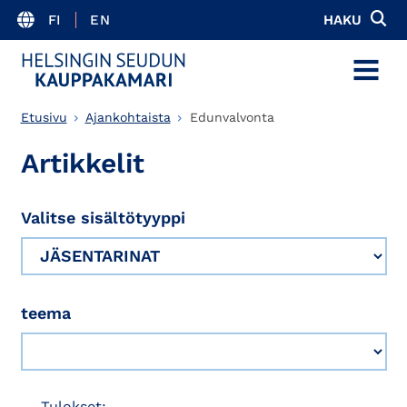
FI
EN
HAKU
MENU
Etusivu
Ajankohtaista
Edunvalvonta
Artikkelit
Valitse sisältötyyppi
teema
Tulokset: