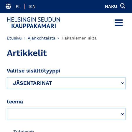
FI
EN
HAKU
MENU
Etusivu
Ajankohtaista
Hakaniemen silta
Artikkelit
Valitse sisältötyyppi
teema
Tulokset: