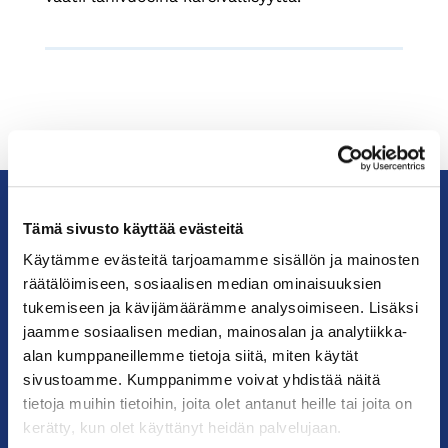
Tämä sivusto käyttää evästeitä
KauppakamariHelsingin
Käytämme evästeitä tarjoamamme sisällön ja mainosten
seudun
räätälöimiseen, sosiaalisen median ominaisuuksien
kauppakamari
tukemiseen ja kävijämäärämme analysoimiseen. Lisäksi
jaamme sosiaalisen median, mainosalan ja analytiikka-
YHTEYSTIEDOT
alan kumppaneillemme tietoja siitä, miten käytät
sivustoamme. Kumppanimme voivat yhdistää näitä
Helsingin toimisto
tietoja muihin tietoihin, joita olet antanut heille tai joita on
Käyntiosoite: Kalevankatu 12, 00100 Helsinki
kerätty, kun olet käyttänyt heidän palvelujaan.