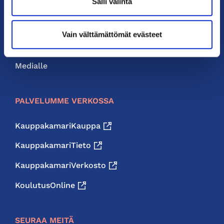
Salli valinta
Liity jäseneksi
Neuvonta ja palvelut
Vain välttämättömät evästeet
Jäsenedut
Medialle
PALVELUMME VERKOSSA
KauppakamariKauppa
KauppakamariTieto
KauppakamariVerkosto
KoulutusOnline
SEURAA MEITÄ