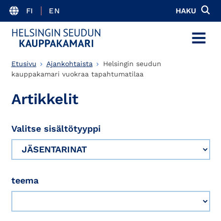
FI
EN
HAKU
MENU
Etusivu
Ajankohtaista
Helsingin seudun
kauppakamari vuokraa tapahtumatilaa
Artikkelit
Valitse sisältötyyppi
teema