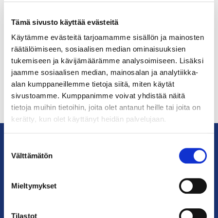
Helsingin seudun kauppakamarin uudistetut
Tämä sivusto käyttää evästeitä
tapahtumatilat Helsingin ydinkeskustassa
Käytämme evästeitä tarjoamamme sisällön ja mainosten
ovat nyt jäsenyritystemme vuokrattavissa.
räätälöimiseen, sosiaalisen median ominaisuuksien
tukemiseen ja kävijämäärämme analysoimiseen. Lisäksi
jaamme sosiaalisen median, mainosalan ja analytiikka-
alan kumppaneillemme tietoja siitä, miten käytät
sivustoamme. Kumppanimme voivat yhdistää näitä
tietoja muihin tietoihin, joita olet antanut heille tai joita on
kerätty, kun olet käyttänyt heidän palvelujaan.
Suostumuksen
Välttämätön
valinta
KauppakamariHelsingin
seudun
kauppakamari
Mieltymykset
YHTEYSTIEDOT
Tilastot