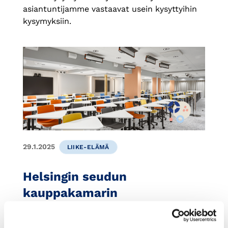
asiantuntijamme vastaavat usein kysyttyihin
kysymyksiin.
29.1.2025
LIIKE-ELÄMÄ
Helsingin seudun
kauppakamarin
tapahtumatilat jäsentemme
vuokrattavissa