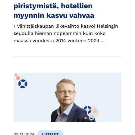
piristymistä, hotellien
myynnin kasvu vahvaa
• Vähittäiskaupan liikevaihto kasvoi Helsingin
seudulla hieman nopeammin kuin koko
maassa vuodesta 2014 vuoteen 2024....
29.11.2024
UUTISET