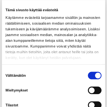
Tämä sivusto käyttää evästeitä
Käytämme evästeitä tarjoamamme sisällön ja mainosten
räätälöimiseen, sosiaalisen median ominaisuuksien
tukemiseen ja kävijämäärämme analysoimiseen. Lisäksi
24.7.2024
UUTISET
jaamme sosiaalisen median, mainosalan ja analytiikka-
alan kumppaneillemme tietoja siitä, miten käytät
Kaupan tilanne Helsingin
sivustoamme. Kumppanimme voivat yhdistää näitä
ytimessä yhä haastava
tietoja muihin tietoihin, joita olet antanut heille tai joita on
kerätty, kun olet käyttänyt heidän palvelujaan.
Helsingin ydinkeskustan vähittäiskaupan
liikevaihto ei ole noussut koronapandemiaa
Suostumuksen
edeltävälle tasolle. Ydinkeskustasta on
Välttämätön
valinta
kadonnut yli sata liikettä. Lue alta
selvityksemme Helsingin seudun elinvoima
2023. Kaupan sekä majoitus- ja
Mieltymykset
ravitsemisalan liiketoiminnan trendejä
ydinkeskustassa, ulommalla
Tilastot
keskustavyöhykkeellä ja Helsingin seudulla