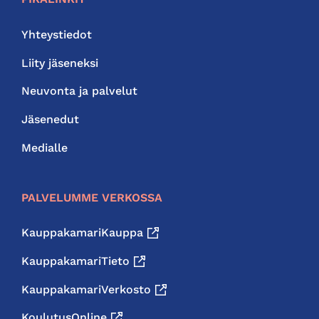
Yhteystiedot
Liity jäseneksi
Neuvonta ja palvelut
Jäsenedut
Medialle
PALVELUMME VERKOSSA
KauppakamariKauppa
KauppakamariTieto
KauppakamariVerkosto
KoulutusOnline