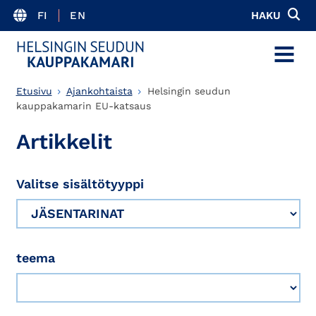
FI
EN
HAKU
MENU
Etusivu
Ajankohtaista
Helsingin seudun
kauppakamarin EU-katsaus
Artikkelit
Valitse sisältötyyppi
teema