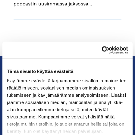
podcastin uusimmassa jaksossa...
Tämä sivusto käyttää evästeitä
KauppakamariHelsingin
Käytämme evästeitä tarjoamamme sisällön ja mainosten
seudun
räätälöimiseen, sosiaalisen median ominaisuuksien
kauppakamari
tukemiseen ja kävijämäärämme analysoimiseen. Lisäksi
jaamme sosiaalisen median, mainosalan ja analytiikka-
alan kumppaneillemme tietoja siitä, miten käytät
YHTEYSTIEDOT
sivustoamme. Kumppanimme voivat yhdistää näitä
tietoja muihin tietoihin, joita olet antanut heille tai joita on
Helsingin toimisto
kerätty, kun olet käyttänyt heidän palvelujaan.
Käyntiosoite: Kalevankatu 12, 00100 Helsinki