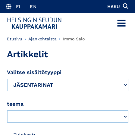
FI
EN
HAKU
MENU
Etusivu
Ajankohtaista
Immo Salo
Artikkelit
Valitse sisältötyyppi
teema
Tulokset: