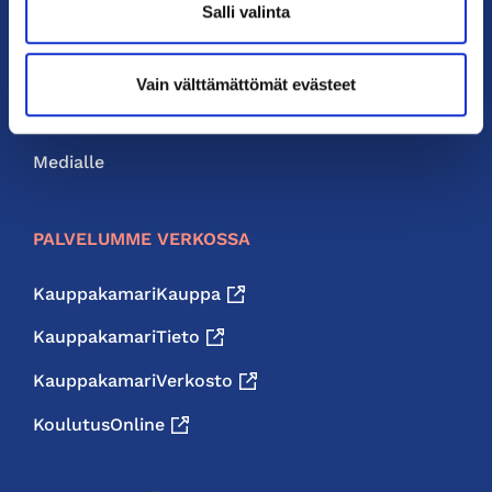
Salli valinta
Liity jäseneksi
Neuvonta ja palvelut
Vain välttämättömät evästeet
Jäsenedut
Medialle
PALVELUMME VERKOSSA
KauppakamariKauppa
KauppakamariTieto
KauppakamariVerkosto
KoulutusOnline