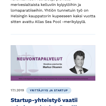
merivesialtaista kelluviin kylpylöihin ja
lomaparatiiseihin. Yhtiön tunnetuin työ on
Helsingin kauppatorin kupeeseen kaksi vuotta
sitten avattu Allas Sea Pool -merikylpylä.
17.1.2019
YRITTÄJYYS JA STARTUP
Startup-yhteistyö vaatii