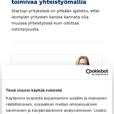
toimivaa yhteistyömallia
Startup-yrityksissä on pitkään ajateltu, ettei
isompien yritysten kanssa kannata olla
muussa yhteistyössä kuin odottaa
ostotarjousta.
Tämä sivusto käyttää evästeitä
Käytämme evästeitä tarjoamamme sisällön ja mainosten
15.1.2019
VIERASKYNÄ
räätälöimiseen, sosiaalisen median ominaisuuksien
tukemiseen ja kävijämäärämme analysoimiseen. Lisäksi
Startup-yhteistyö tuo uusia