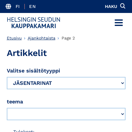
FI
EN
HAKU
MENU
Etusivu
Ajankohtaista
Page 2
Artikkelit
Valitse sisältötyyppi
teema
Tulokset: