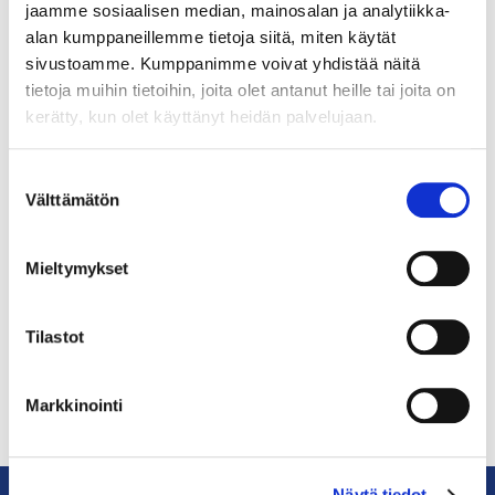
jaamme sosiaalisen median, mainosalan ja analytiikka-
avauksia
alan kumppaneillemme tietoja siitä, miten käytät
sivustoamme. Kumppanimme voivat yhdistää näitä
Helsingin seudulle on viime vuosina syntynyt
tietoja muihin tietoihin, joita olet antanut heille tai joita on
iso joukko startupien ja kasvuyritysten
kerätty, kun olet käyttänyt heidän palvelujaan.
palvelukeskittymiä. Kauppakamari osallistuu
aktiivisesti Aalto-yliopiston yhteydessä
Suostumuksen
toimivan A Gridin palvelukonseptin
Välttämätön
valinta
kehittämiseen.
Mieltymykset
Edellinen
Edellinen
1
2
Tilastot
Markkinointi
Näytä tiedot