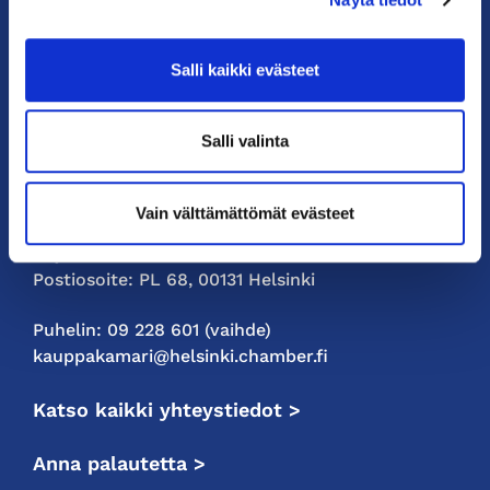
KauppakamariHelsingin
Salli kaikki evästeet
seudun
kauppakamari
Salli valinta
YHTEYSTIEDOT
Vain välttämättömät evästeet
Helsingin toimisto
Käyntiosoite: Kalevankatu 12, 00100 Helsinki
Postiosoite: PL 68, 00131 Helsinki
Puhelin: 09 228 601 (vaihde)
kauppakamari@helsinki.chamber.fi
Katso kaikki yhteystiedot >
Anna palautetta >