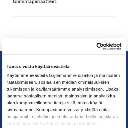
toimintaperiaatteet.
Tämä sivusto käyttää evästeitä
KauppakamariHelsingin
Käytämme evästeitä tarjoamamme sisällön ja mainosten
seudun
räätälöimiseen, sosiaalisen median ominaisuuksien
kauppakamari
tukemiseen ja kävijämäärämme analysoimiseen. Lisäksi
jaamme sosiaalisen median, mainosalan ja analytiikka-
alan kumppaneillemme tietoja siitä, miten käytät
YHTEYSTIEDOT
sivustoamme. Kumppanimme voivat yhdistää näitä
tietoja muihin tietoihin, joita olet antanut heille tai joita on
Helsingin toimisto
kerätty, kun olet käyttänyt heidän palvelujaan.
Käyntiosoite: Kalevankatu 12, 00100 Helsinki