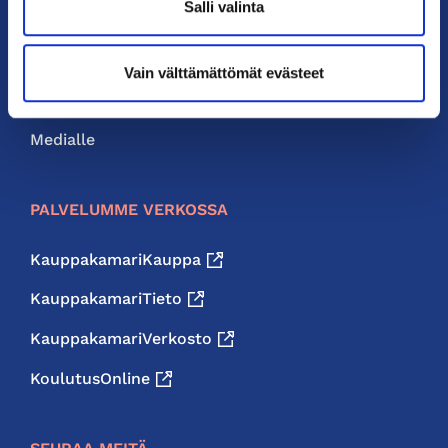
Salli valinta
Liity jäseneksi
Neuvonta ja palvelut
Vain välttämättömät evästeet
Jäsenedut
Medialle
PALVELUMME VERKOSSA
KauppakamariKauppa
KauppakamariTieto
KauppakamariVerkosto
KoulutusOnline