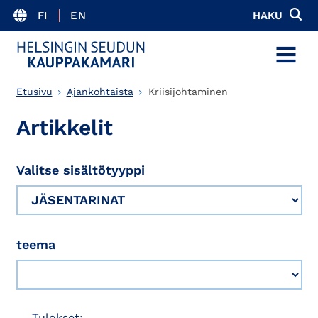
FI
EN
HAKU
MENU
Etusivu
Ajankohtaista
Kriisijohtaminen
Artikkelit
Valitse sisältötyyppi
teema
Tulokset: