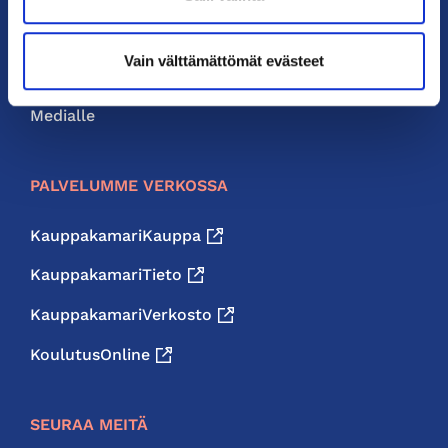
Neuvonta ja palvelut
Vain välttämättömät evästeet
Jäsenedut
Medialle
PALVELUMME VERKOSSA
KauppakamariKauppa
KauppakamariTieto
KauppakamariVerkosto
KoulutusOnline
SEURAA MEITÄ