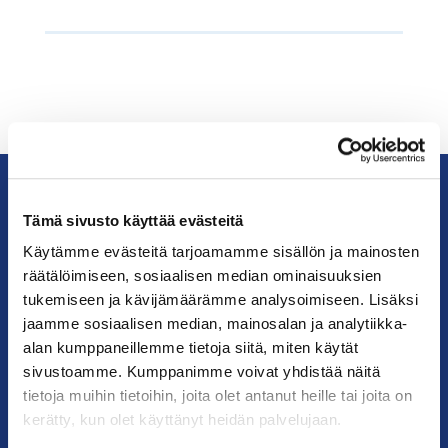
Tämä sivusto käyttää evästeitä
KauppakamariHelsingin
seudun
Käytämme evästeitä tarjoamamme sisällön ja mainosten
kauppakamari
räätälöimiseen, sosiaalisen median ominaisuuksien
tukemiseen ja kävijämäärämme analysoimiseen. Lisäksi
jaamme sosiaalisen median, mainosalan ja analytiikka-
YHTEYSTIEDOT
alan kumppaneillemme tietoja siitä, miten käytät
sivustoamme. Kumppanimme voivat yhdistää näitä
Helsingin toimisto
tietoja muihin tietoihin, joita olet antanut heille tai joita on
Käyntiosoite: Kalevankatu 12, 00100 Helsinki
kerätty, kun olet käyttänyt heidän palvelujaan.
Postiosoite: PL 68, 00131 Helsinki