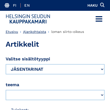
FI
EN
HAKU
MENU
Etusivu
Ajankohtaista
loman siirto-oikeus
Artikkelit
Valitse sisältötyyppi
teema
Tulokset: