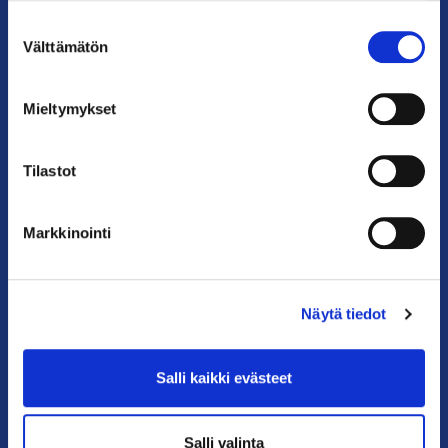
Suostumuksen
Puhelin: 09 228 601 (vaihde)
Välttämätön
valinta
kauppakamari@helsinki.chamber.fi
Katso kaikki yhteystiedot >
Mieltymykset
Anna palautetta >
Tilastot
Markkinointi
Näytä tiedot
PIKALINKIT
Salli kaikki evästeet
Yhteystiedot
Salli valinta
Liity jäseneksi