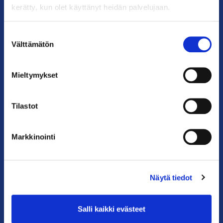
kerätty, kun olet käyttänyt heidän palvelujaan.
Helsingin toimisto
Käyntiosoite: Kalevankatu 12, 00100 Helsinki
Suostumuksen
Postiosoite: PL 68, 00131 Helsinki
Välttämätön
valinta
Puhelin: 09 228 601 (vaihde)
kauppakamari@helsinki.chamber.fi
Mieltymykset
Katso kaikki yhteystiedot >
Tilastot
Anna palautetta >
Markkinointi
Näytä tiedot
Salli kaikki evästeet
PIKALINKIT