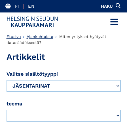
FI
EN
HAKU
MENU
Etusivu
Ajankohtaista
Miten yritykset hyötyvät
datasäädöksestä?
Artikkelit
Valitse sisältötyyppi
teema