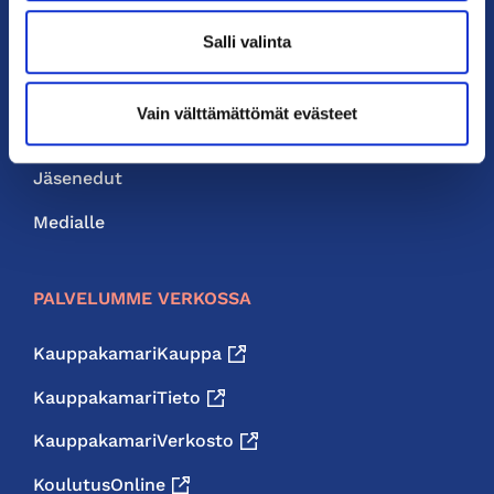
Salli valinta
Yhteystiedot
Liity jäseneksi
Vain välttämättömät evästeet
Neuvonta ja palvelut
Jäsenedut
Medialle
PALVELUMME VERKOSSA
KauppakamariKauppa
KauppakamariTieto
KauppakamariVerkosto
KoulutusOnline