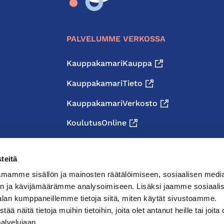
PALVELUMME VERKOSSA
KauppakamariKauppa
KauppakamariTieto
KauppakamariVerkosto
KoulutusOnline
teitä
mamme sisällön ja mainosten räätälöimiseen, sosiaalisen medi
n ja kävijämäärämme analysoimiseen. Lisäksi jaamme sosiaali
alan kumppaneillemme tietoja siitä, miten käytät sivustoamme.
näitä tietoja muihin tietoihin, joita olet antanut heille tai joita 
palvelujaan.