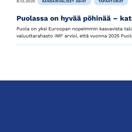
8.12.2025
KANSAINVÄLISET ASIAT
TAPAHTUMAT
Puolassa on hyvää pöhinää – kat
Puola on yksi Euroopan nopeimmin kasvavista talo
valuuttarahasto IMF arvioi, että vuonna 2025 Puola