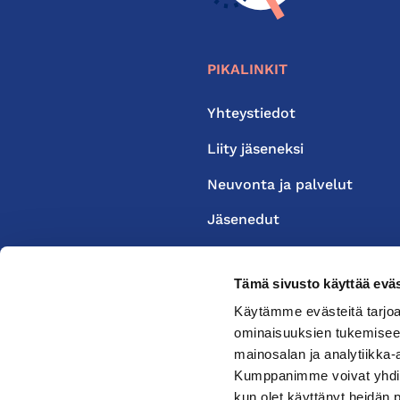
PIKALINKIT
Yhteystiedot
Liity jäseneksi
Neuvonta ja palvelut
Jäsenedut
Medialle
Tämä sivusto käyttää eväs
Käytämme evästeitä tarjoa
ominaisuuksien tukemisee
mainosalan ja analytiikka-
Kumppanimme voivat yhdistää 
kun olet käyttänyt heidän 