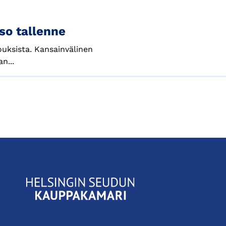
so tallenne
uksista. Kansainvälinen
n...
KauppakamariHelsingin
seudun
kauppakamari