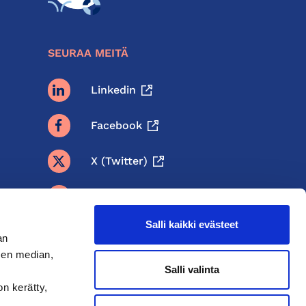
SEURAA MEITÄ
Linkedin
Facebook
X (twitter)
BlueSky
Salli kaikki evästeet
Threads
an
sen median,
Instagram
Salli valinta
on kerätty,
Youtube