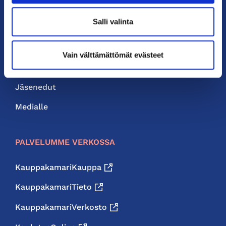
PIKALINKIT
Salli valinta
Yhteystiedot
Liity jäseneksi
Vain välttämättömät evästeet
Neuvonta ja palvelut
Jäsenedut
Medialle
PALVELUMME VERKOSSA
KauppakamariKauppa
KauppakamariTieto
KauppakamariVerkosto