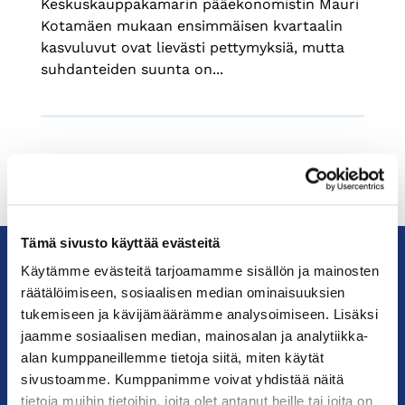
Keskuskauppakamarin pääekonomistin Mauri
Kotamäen mukaan ensimmäisen kvartaalin
kasvuluvut ovat lievästi pettymyksiä, mutta
suhdanteiden suunta on...
Tämä sivusto käyttää evästeitä
Käytämme evästeitä tarjoamamme sisällön ja mainosten
räätälöimiseen, sosiaalisen median ominaisuuksien
KauppakamariHelsingin
seudun
tukemiseen ja kävijämäärämme analysoimiseen. Lisäksi
kauppakamari
jaamme sosiaalisen median, mainosalan ja analytiikka-
alan kumppaneillemme tietoja siitä, miten käytät
sivustoamme. Kumppanimme voivat yhdistää näitä
YHTEYSTIEDOT
tietoja muihin tietoihin, joita olet antanut heille tai joita on