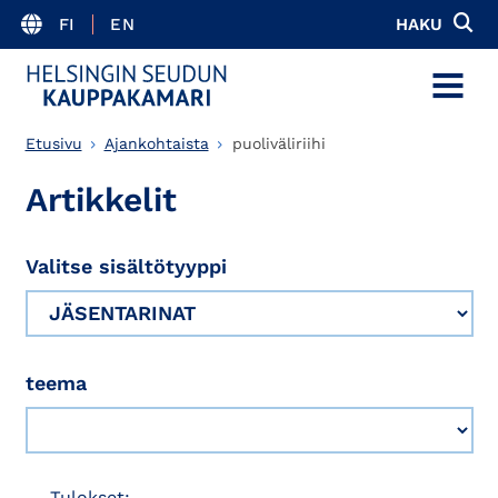
FI
EN
HAKU
MENU
Etusivu
Ajankohtaista
puoliväliriihi
Artikkelit
Valitse sisältötyyppi
teema
Tulokset: