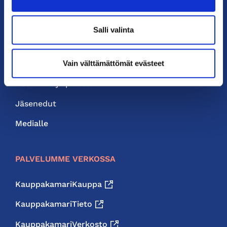
PIKALINKIT
Salli valinta
Yhteystiedot
Liity jäseneksi
Vain välttämättömät evästeet
Neuvonta ja palvelut
Jäsenedut
Medialle
PALVELUMME VERKOSSA
KauppakamariKauppa
KauppakamariTieto
KauppakamariVerkosto