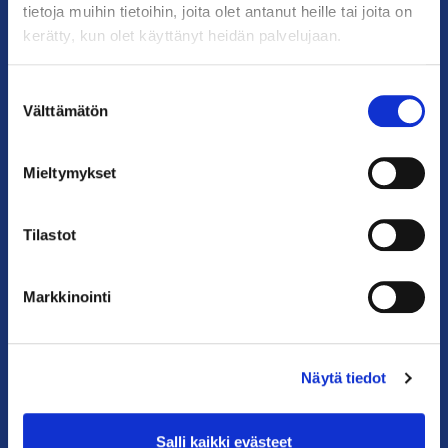
tietoja muihin tietoihin, joita olet antanut heille tai joita on
YHTEYSTIEDOT
kerätty, kun olet käyttänyt heidän palvelujaan.
Helsingin toimisto
Käyntiosoite: Kalevankatu 12, 00100 Helsinki
Suostumuksen
Välttämätön
Postiosoite: PL 68, 00131 Helsinki
valinta
Puhelin: 09 228 601 (vaihde)
Mieltymykset
kauppakamari@helsinki.chamber.fi
Katso kaikki yhteystiedot >
Tilastot
Anna palautetta >
Markkinointi
Näytä tiedot
Salli kaikki evästeet