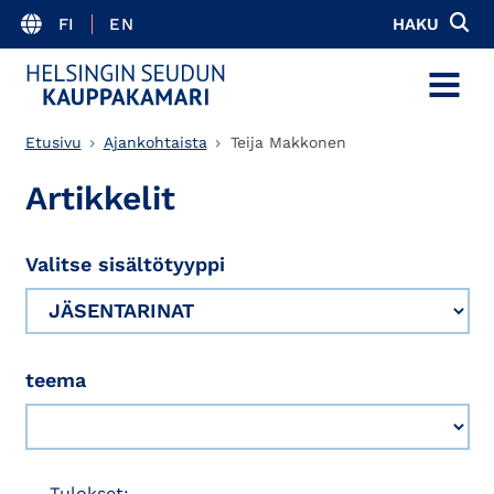
FI
EN
HAKU
MENU
Etusivu
Ajankohtaista
Teija Makkonen
Artikkelit
Valitse sisältötyyppi
teema
Tulokset: