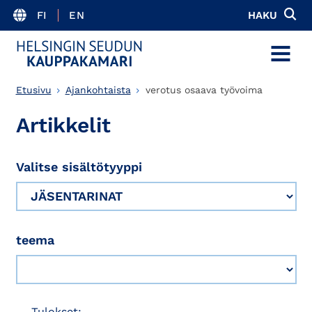
FI
EN
HAKU
MENU
Etusivu
Ajankohtaista
verotus osaava työvoima
Artikkelit
Valitse sisältötyyppi
teema
Tulokset: