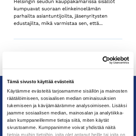
Helsingin seudun kauppakamarissa sisällöt
kumpuavat suoraan elinkeinoelämän
parhailta asiantuntijoilta, jäsenyritysten
edustajilta, mikä varmistaa sen, että...
Tämä sivusto käyttää evästeitä
Käytämme evästeitä tarjoamamme sisällön ja mainosten
räätälöimiseen, sosiaalisen median ominaisuuksien
KauppakamariHelsingin
seudun
tukemiseen ja kävijämäärämme analysoimiseen. Lisäksi
kauppakamari
jaamme sosiaalisen median, mainosalan ja analytiikka-
alan kumppaneillemme tietoja siitä, miten käytät
sivustoamme. Kumppanimme voivat yhdistää näitä
YHTEYSTIEDOT
tietoja muihin tietoihin, joita olet antanut heille tai joita on