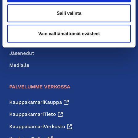
PIKALINKIT
Salli valinta
Yhteystiedot
Liity jäseneksi
Vain välttämättömät evästeet
Neuvonta ja palvelut
Jäsenedut
Medialle
PALVELUMME VERKOSSA
KauppakamariKauppa
KauppakamariTieto
KauppakamariVerkosto