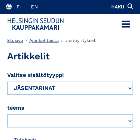
FI
EN
HAKU
MENU
Etusivu
Ajankohtaista
vientiyritykset
Artikkelit
Valitse sisältötyyppi
teema
Tulokset: