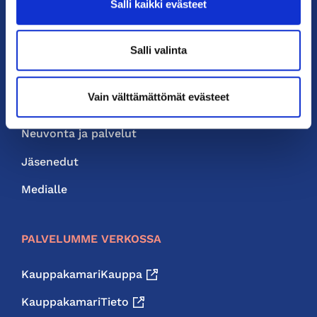
Salli kaikki evästeet
PIKALINKIT
Salli valinta
Yhteystiedot
Vain välttämättömät evästeet
Liity jäseneksi
Neuvonta ja palvelut
Jäsenedut
Medialle
PALVELUMME VERKOSSA
KauppakamariKauppa
KauppakamariTieto