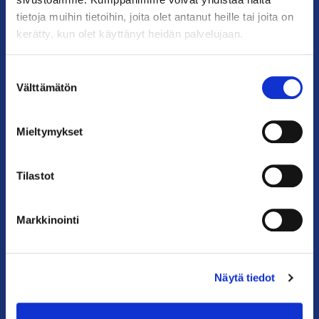
tietoja muihin tietoihin, joita olet antanut heille tai joita on
YHTEYSTIEDOT
kerätty, kun olet käyttänyt heidän palvelujaan.
Helsingin toimisto
Suostumuksen
Käyntiosoite: Kalevankatu 12, 00100 Helsinki
Välttämätön
valinta
Postiosoite: PL 68, 00131 Helsinki
Mieltymykset
Puhelin: 09 228 601 (vaihde)
kauppakamari@helsinki.chamber.fi
Tilastot
Katso kaikki yhteystiedot >
Anna palautetta >
Markkinointi
Näytä tiedot