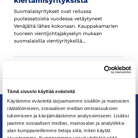
kiertämisyrityksistä
Suomalaisyritykset ovat reilussa
puolessatoista vuodessa vetäytyneet
Venäjältä lähes kokonaan. Kauppakamarien
tuoreen vientijohtajakyselyn mukaan
suomalaisilla vientiyrityksillä...
Tämä sivusto käyttää evästeitä
Käytämme evästeitä tarjoamamme sisällön ja mainosten
räätälöimiseen, sosiaalisen median ominaisuuksien
tukemiseen ja kävijämäärämme analysoimiseen. Lisäksi
KauppakamariHelsingin
jaamme sosiaalisen median, mainosalan ja analytiikka-
seudun
alan kumppaneillemme tietoja siitä, miten käytät
kauppakamari
sivustoamme. Kumppanimme voivat yhdistää näitä