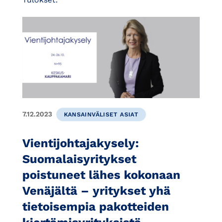
7.12.2023
KANSAINVÄLISET ASIAT
Vientijohtajakysely:
Suomalaisyritykset
poistuneet lähes kokonaan
Venäjältä – yritykset yhä
tietoisempia pakotteiden