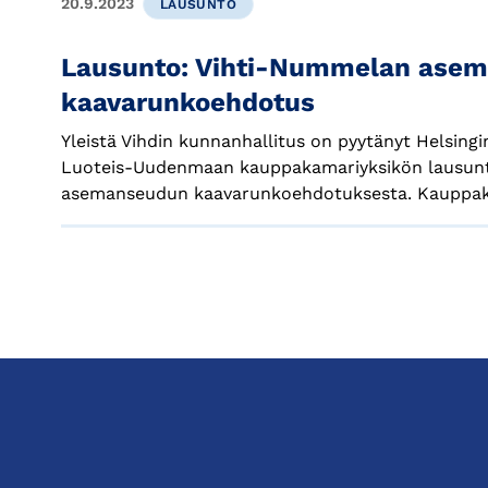
20.9.2023
LAUSUNTO
Lausunto: Vihti-Nummelan ase
kaavarunkoehdotus
Yleistä Vihdin kunnanhallitus on pyytänyt Helsin
Luoteis-Uudenmaan kauppakamariyksikön lausun
asemanseudun kaavarunkoehdotuksesta. Kauppaka