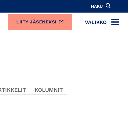
HAKU
VALIKKO
LIITY JÄSENEKSI
MENU
TIKKELIT
KOLUMNIT