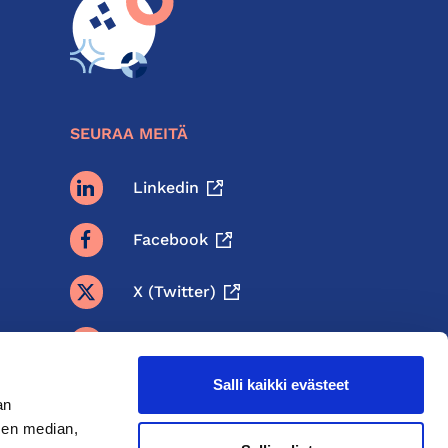
SEURAA MEITÄ
Linkedin
Facebook
X (twitter)
BlueSky
Salli kaikki evästeet
Threads
an
sen median,
Instagram