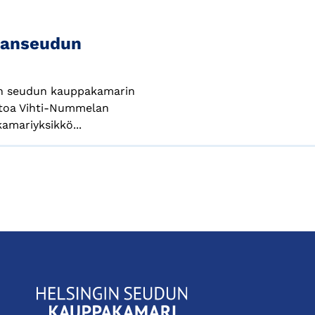
manseudun
gin seudun kauppakamarin
toa Vihti-Nummelan
mariyksikkö...
KauppakamariHelsingin
seudun