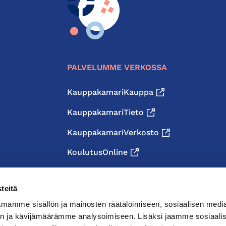
PALVELUMME VERKOSSA
KauppakamariKauppa
KauppakamariTieto
KauppakamariVerkosto
KoulutusOnline
teitä
mamme sisällön ja mainosten räätälöimiseen, sosiaalisen medi
n ja kävijämäärämme analysoimiseen. Lisäksi jaamme sosiaali