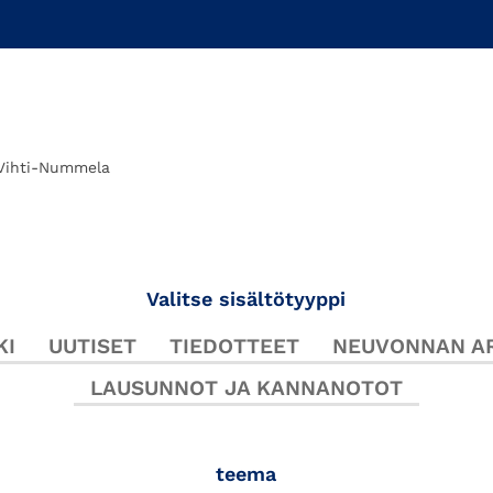
Vihti-Nummela
Valitse sisältötyyppi
KI
UUTISET
TIEDOTTEET
NEUVONNAN AR
LAUSUNNOT JA KANNANOTOT
teema