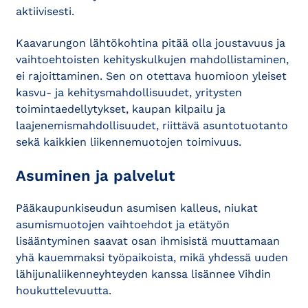
aktiivisesti.
Kaavarungon lähtökohtina pitää olla joustavuus ja
vaihtoehtoisten kehityskulkujen mahdollistaminen,
ei rajoittaminen. Sen on otettava huomioon yleiset
kasvu- ja kehitysmahdollisuudet, yritysten
toimintaedellytykset, kaupan kilpailu ja
laajenemismahdollisuudet, riittävä asuntotuotanto
sekä kaikkien liikennemuotojen toimivuus.
Asuminen ja palvelut
Pääkaupunkiseudun asumisen kalleus, niukat
asumismuotojen vaihtoehdot ja etätyön
lisääntyminen saavat osan ihmisistä muuttamaan
yhä kauemmaksi työpaikoista, mikä yhdessä uuden
lähijunaliikenneyhteyden kanssa lisännee Vihdin
houkuttelevuutta.