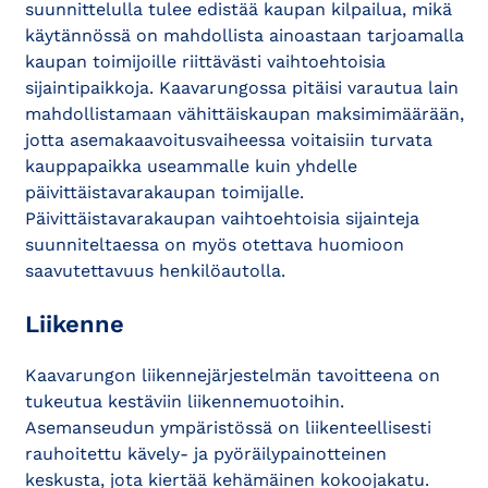
suunnittelulla tulee edistää kaupan kilpailua, mikä
käytännössä on mahdollista ainoastaan tarjoamalla
kaupan toimijoille riittävästi vaihtoehtoisia
sijaintipaikkoja. Kaavarungossa pitäisi varautua lain
mahdollistamaan vähittäiskaupan maksimimäärään,
jotta asemakaavoitusvaiheessa voitaisiin turvata
kauppapaikka useammalle kuin yhdelle
päivittäistavarakaupan toimijalle.
Päivittäistavarakaupan vaihtoehtoisia sijainteja
suunniteltaessa on myös otettava huomioon
saavutettavuus henkilöautolla.
Liikenne
Kaavarungon liikennejärjestelmän tavoitteena on
tukeutua kestäviin liikennemuotoihin.
Asemanseudun ympäristössä on liikenteellisesti
rauhoitettu kävely- ja pyöräilypainotteinen
keskusta, jota kiertää kehämäinen kokoojakatu.