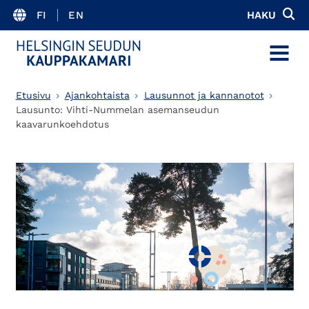
FI
EN
HAKU
MENU
Etusivu
Ajankohtaista
Lausunnot ja kannanotot
Lausunto: Vihti-Nummelan asemanseudun
kaavarunkoehdotus