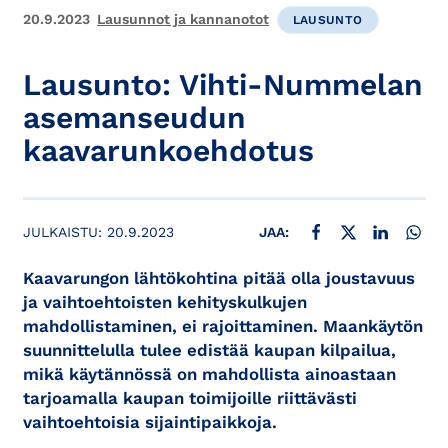
20.9.2023
Lausunnot ja kannanotot
LAUSUNTO
Lausunto: Vihti-Nummelan
asemanseudun
kaavarunkoehdotus
JAA FACEBOOKISSA
JAA X:SSÄ
JAA LINKE
JAA
JULKAISTU:
20.9.2023
JAA:
Kaavarungon lähtökohtina pitää olla joustavuus
ja vaihtoehtoisten kehityskulkujen
mahdollistaminen, ei rajoittaminen. Maankäytön
suunnittelulla tulee edistää kaupan kilpailua,
mikä käytännössä on mahdollista ainoastaan
tarjoamalla kaupan toimijoille riittävästi
vaihtoehtoisia sijaintipaikkoja.