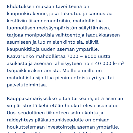
Ehdotuksen mukaan tavoitteena on
kaupunkirakenne, joka tukeutuu ja kannustaa
kestäviin liikennemuotoihin, mahdollistaa
luonnollisen metsäympäristön säilyttämisen,
tarjoaa monipuolisia vaihtoehtoja laadukkaaseen
asumiseen ja luo mielenkiintoisia, eläviä
kaupunkitiloja uuden aseman ympärille.
Kaavarunko mahdollistaa 7000 – 9000 uutta
asukasta ja aseman läheisyyteen noin 40 000 k-m²
työpaikkarakentamista. Muille alueille on
mahdollista sijoittaa pienimuotoista yritys- tai
palvelutoimintaa.
Kauppakamariyksikkö pitää tärkeänä, että aseman
ympäristöstä kehitetään houkutteleva asuinalue.
Uusi seudullinen liikenteen solmukohta ja
raideyhteys pääkaupunkiseudulle on omiaan
houkuttelemaan investointeja aseman ympärille.