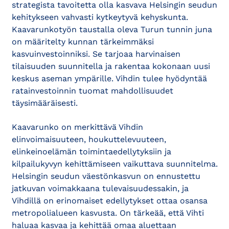
strategista tavoitetta olla kasvava Helsingin seudun
kehitykseen vahvasti kytkeytyvä kehyskunta.
Kaavarunkotyön taustalla oleva Turun tunnin juna
on määritelty kunnan tärkeimmäksi
kasvuinvestoinniksi. Se tarjoaa harvinaisen
tilaisuuden suunnitella ja rakentaa kokonaan uusi
keskus aseman ympärille. Vihdin tulee hyödyntää
ratainvestoinnin tuomat mahdollisuudet
täysimääräisesti.
Kaavarunko on merkittävä Vihdin
elinvoimaisuuteen, houkuttelevuuteen,
elinkeinoelämän toimintaedellytyksiin ja
kilpailukyvyn kehittämiseen vaikuttava suunnitelma.
Helsingin seudun väestönkasvun on ennustettu
jatkuvan voimakkaana tulevaisuudessakin, ja
Vihdillä on erinomaiset edellytykset ottaa osansa
metropolialueen kasvusta. On tärkeää, että Vihti
haluaa kasvaa ja kehittää omaa aluettaan