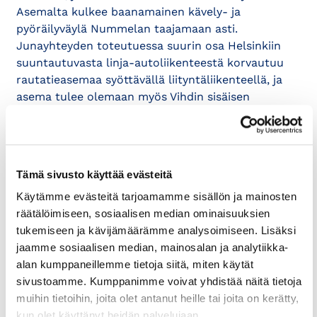
Asemalta kulkee baanamainen kävely- ja
pyöräilyväylä Nummelan taajamaan asti.
Junayhteyden toteutuessa suurin osa Helsinkiin
suuntautuvasta linja-autoliikenteestä korvautuu
rautatieasemaa syöttävällä liityntäliikenteellä, ja
asema tulee olemaan myös Vihdin sisäisen
liikenteen pääasiallinen lähtö- ja päätepiste.
Kauppakamariyksikkö pitää hyvänä, että uutta
asemanseutua suunnitellaan kestäviin
Tämä sivusto käyttää evästeitä
liikennemuotoihin painottuvana. Samalla on
Käytämme evästeitä tarjoamamme sisällön ja mainosten
kuitenkin huolehdittava autoliikenteen
räätälöimiseen, sosiaalisen median ominaisuuksien
toimivuudesta, koska joukkoliikenne ei ole kaikille
tukemiseen ja kävijämäärämme analysoimiseen. Lisäksi
realistinen vaihtoehto ja tavara- ja huoltoliikenne
jaamme sosiaalisen median, mainosalan ja analytiikka-
tarvitsevat jatkossakin kumipyöriä.
alan kumppaneillemme tietoja siitä, miten käytät
Liityntäpysäköinti tulee olemaan merkittävässä
sivustoamme. Kumppanimme voivat yhdistää näitä tietoja
roolissa junaliikenteen alkaessa. Oletettavaa on,
muihin tietoihin, joita olet antanut heille tai joita on kerätty,
että asemalle tullaan henkilöautolla laajaltakin
kun olet käyttänyt heidän palvelujaan.