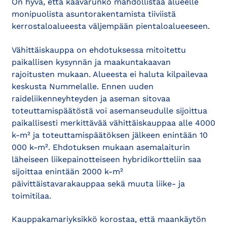
On hyvä, että kaavarunko mahdollistaa alueelle
monipuolista asuntorakentamista tiiviistä
kerrostaloalueesta väljempään pientaloalueeseen.
Vähittäiskauppa on ehdotuksessa mitoitettu
paikallisen kysynnän ja maakuntakaavan
rajoitusten mukaan. Alueesta ei haluta kilpailevaa
keskusta Nummelalle. Ennen uuden
raideliikenneyhteyden ja aseman sitovaa
toteuttamispäätöstä voi asemanseudulle sijoittua
paikallisesti merkittävää vähittäiskauppaa alle 4000
k-m² ja toteuttamispäätöksen jälkeen enintään 10
000 k-m². Ehdotuksen mukaan asemalaiturin
läheiseen liikepainotteiseen hybridikortteliin saa
sijoittaa enintään 2000 k-m²
päivittäistavarakauppaa sekä muuta liike- ja
toimitilaa.
Kauppakamariyksikkö korostaa, että maankäytön