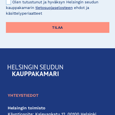
Olen tutustunut ja hyväksyn Helsingin seudun
kauppakamarin
tietosuojaselosteen
ehdot ja
käsittelyperiaatteet
KauppakamariHelsingin
seudun
kauppakamari
YHTEYSTIEDOT
Helsingin toimisto
Käyntiosoite: Kalevankatu 12, 00100 Helsinki