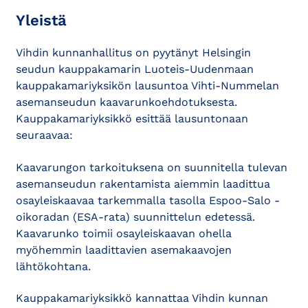
Yleistä
Vihdin kunnanhallitus on pyytänyt Helsingin
seudun kauppakamarin Luoteis-Uudenmaan
kauppakamariyksikön lausuntoa Vihti-Nummelan
asemanseudun kaavarunkoehdotuksesta.
Kauppakamariyksikkö esittää lausuntonaan
seuraavaa:
Kaavarungon tarkoituksena on suunnitella tulevan
asemanseudun rakentamista aiemmin laadittua
osayleiskaavaa tarkemmalla tasolla Espoo-Salo -
oikoradan (ESA-rata) suunnittelun edetessä.
Kaavarunko toimii osayleiskaavan ohella
myöhemmin laadittavien asemakaavojen
lähtökohtana.
Kauppakamariyksikkö kannattaa Vihdin kunnan