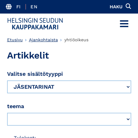
FI
EN
HAKU
MENU
Etusivu
Ajankohtaista
yhtiöoikeus
Artikkelit
Valitse sisältötyyppi
teema
Tulokset: