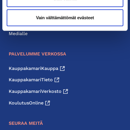
Neuvonta ja palvelut
Vain välttämättömät evästeet
Jäsenedut
Medialle
PALVELUMME VERKOSSA
KauppakamariKauppa
KauppakamariTieto
KauppakamariVerkosto
KoulutusOnline
SEURAA MEITÄ