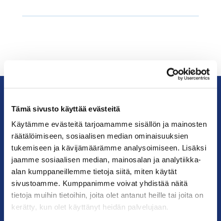
Tämä sivusto käyttää evästeitä
KauppakamariHelsingin
seudun
Käytämme evästeitä tarjoamamme sisällön ja mainosten
kauppakamari
räätälöimiseen, sosiaalisen median ominaisuuksien
tukemiseen ja kävijämäärämme analysoimiseen. Lisäksi
jaamme sosiaalisen median, mainosalan ja analytiikka-
YHTEYSTIEDOT
alan kumppaneillemme tietoja siitä, miten käytät
sivustoamme. Kumppanimme voivat yhdistää näitä
Helsingin toimisto
tietoja muihin tietoihin, joita olet antanut heille tai joita on
Käyntiosoite: Kalevankatu 12, 00100 Helsinki
kerätty, kun olet käyttänyt heidän palvelujaan.
Postiosoite: PL 68, 00131 Helsinki