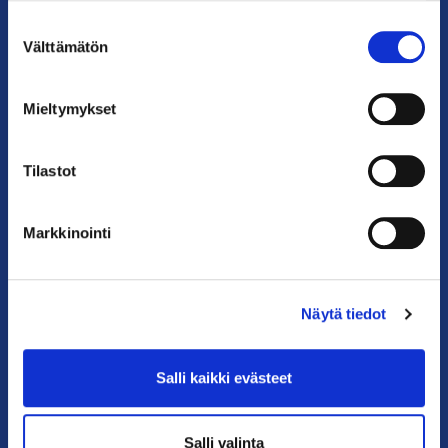
Suostumuksen
Puhelin: 09 228 601 (vaihde)
Välttämätön
valinta
kauppakamari@helsinki.chamber.fi
Katso kaikki yhteystiedot >
Mieltymykset
Anna palautetta >
Tilastot
Markkinointi
Näytä tiedot
PIKALINKIT
Salli kaikki evästeet
Yhteystiedot
Salli valinta
Liity jäseneksi