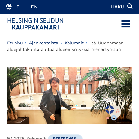
FI
EN
HAKU
MENU
Etusivu
Ajankohtaista
Kolumnit
Itä-Uudenmaan
aluejohtokunta auttaa alueen yrityksiä menestymään
9.1.2025
Kolumnit
REFERENSSI