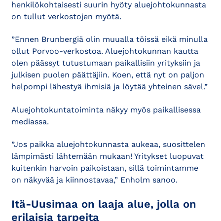
henkilökohtaisesti suurin hyöty aluejohtokunnasta
on tullut verkostojen myötä.
”Ennen Brunbergiä olin muualla töissä eikä minulla
ollut Porvoo-verkostoa. Aluejohtokunnan kautta
olen päässyt tutustumaan paikallisiin yrityksiin ja
julkisen puolen päättäjiin. Koen, että nyt on paljon
helpompi lähestyä ihmisiä ja löytää yhteinen sävel.”
Aluejohtokuntatoiminta näkyy myös paikallisessa
mediassa.
”Jos paikka aluejohtokunnasta aukeaa, suosittelen
lämpimästi lähtemään mukaan! Yritykset luopuvat
kuitenkin harvoin paikoistaan, sillä toimintamme
on näkyvää ja kiinnostavaa,” Enholm sanoo.
Itä-Uusimaa on laaja alue, jolla on
erilaisia tarpeita