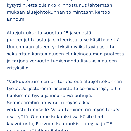
kysyttiin, että olisinko kiinnostunut lähtemään
mukaan aluejohtokunnan toimintaan”, kertoo
Enholm.
Aluejohtokunta koostuu 18 jäsenestä,
puheenjohtajasta ja sihteeristä ja se käsittelee Itä-
Uudenmaan alueen yrityksiin vaikuttavia asioita
sekä ottaa kantaa alueen elinkeinoelämän puolesta
ja tarjoaa verkostoitumismahdollisuuksia alueen
yrityksille.
”Verkostoituminen on tärkeä osa aluejohtokunnan
työtä. Järjestämme jäsenistölle seminaareja, joihin
hankimme hyviä ja inspiroivia puhujia.
Seminaareihin on varattu myös aikaa
verkostoitumiselle. Vaikuttaminen on myös tärkeä
osa työtä. Olemme kokouksissa käsitelleet
kaavoitusta, Porvoon kaupunkistrategiaa ja TE-
uudistusta,” jatkaa Enholm.