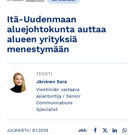
Itä-Uudenmaan
aluejohtokunta auttaa
alueen yrityksiä
menestymään
TEKSTI
Järvinen Sara
Viestinnän vastaava
asiantuntija / Senior
Communications
Specialist
JAA FACEBOOKISSA
JAA X:SSÄ
JAA LINKE
JAA
JULKAISTU:
9.1.2025
JAA: