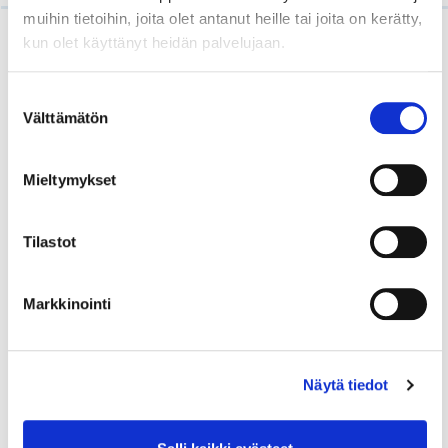
muihin tietoihin, joita olet antanut heille tai joita on kerätty,
kun olet käyttänyt heidän palvelujaan.
Suostumuksen
Liity Helsingin seudun
Välttämätön
valinta
kauppakamarin jäseneksi ja
verkostoidu alueen yritysten
Mieltymykset
kanssa
Meitä on jo yli 7 000 – ja hyvästä syystä.
Tilastot
Helsingin seudun kauppakamarin jäsenenä
saat monipuolisten jäsenetujen lisäksi
Markkinointi
koulutukset ja ammattikirjat sekä tieto- ja
verkostoitumispalvelut jäsenetuhintaan.
Neuvontapalvelumme juristit ja muut
Näytä tiedot
asiantuntijat vastaavat kysymyksiisi
nopeasti ja vaivattomasti – maksutta!