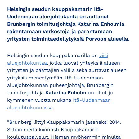
Helsingin seudun kauppakamarin Itä-
Uudenmaan aluejohtokunta on auttanut
Brunbergin toimitusjohtaja Katarina Enholmia
rakentamaan verkostoja ja parantamaan
yritysten toimintaedellytyksiä Porvoon alueella.
Helsingin seudun kauppakamarilla on
viisi
aluejohtokuntaa
, jotka luovat yhteyksiä alueen
yritysten ja päättäjien välillä sekä auttavat alueen
yrityksiä menestymään. Itä-Uudenmaan
aluejohtokunnan puheenjohtaja, Brunbergin
toimitusjohtaja
Katarina Enholm
on ollut jo
kymmenen vuotta mukana
Itä-Uudenmaan
aluejohtokunnassa
.
”Brunberg liittyi Kauppakamarin jäseneksi 2014.
Silloin meitä kiinnosti Kauppakamarin
koulutuspalvelut. Hieman myöhemmin minulta