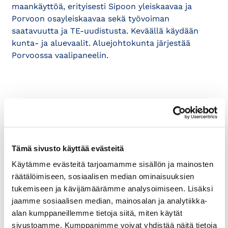
maankäyttöä, erityisesti Sipoon yleiskaavaa ja
Porvoon osayleiskaavaa sekä työvoiman
saatavuutta ja TE-uudistusta. Keväällä käydään
kunta- ja aluevaalit. Aluejohtokunta järjestää
Porvoossa vaalipaneelin.
Kauppakamarilehti
Uusi kaupunginjohtaja Jani Pitkäniemi: Porvoo
pitää kiinni monipuolisesta yrityskentästä
Tämä sivusto käyttää evästeitä
(3/2024)
Käytämme evästeitä tarjoamamme sisällön ja mainosten
räätälöimiseen, sosiaalisen median ominaisuuksien
Uusi kaupunginjohtaja Tomas Björkroth: Loviisan
tukemiseen ja kävijämäärämme analysoimiseen. Lisäksi
kannattaa hakea kasvua matkailusta
(4/2024)
jaamme sosiaalisen median, mainosalan ja analytiikka-
alan kumppaneillemme tietoja siitä, miten käytät
sivustoamme. Kumppanimme voivat yhdistää näitä tietoja