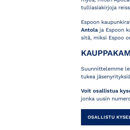
tulliasiakirjoja re
Espoon kaupunkirat
Antola
ja Espoon k
sitä, miksi Espoo o
KAUPPAKAMA
Suunnittelemme leh
tukea jäsenyrityksi
Voit osallistua kys
jonka uusin numero 
OSALLISTU KYSE