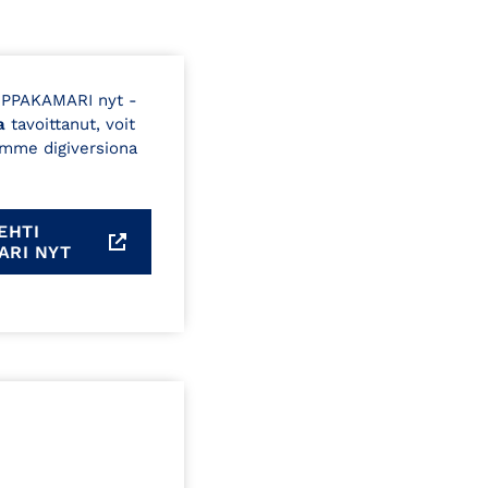
UPPAKAMARI nyt -
a
tavoittanut, voit
emme digiversiona
EHTI
ARI NYT