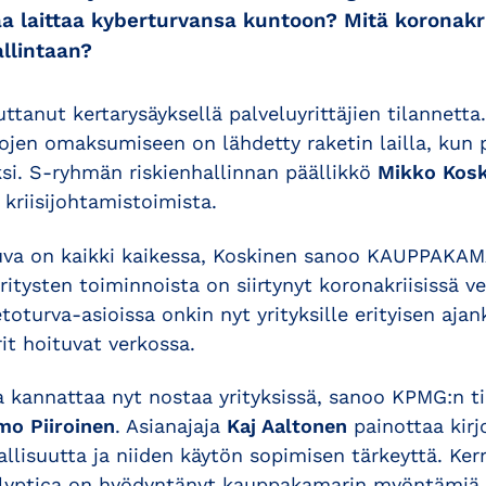
aa laittaa kyberturvansa kuntoon? Mitä koronakri
allintaan?
ttanut kertarysäyksellä palveluyrittäjien tilannetta.
ojen omaksumiseen on lähdetty raketin lailla, kun 
ksi. S-ryhmän riskienhallinnan päällikkö
Mikko Kosk
kriisijohtamistoimista.
uva on kaikki kaikessa, Koskinen sanoo KAUPPAKAM
itysten toiminnoista on siirtynyt koronakriisissä v
toturva-asioissa onkin nyt yrityksille erityisen aja
it hoituvat verkossa.
a kannattaa nyt nostaa yrityksissä, sanoo KPMG:n ti
mo Piiroinen
. Asianajaja
Kaj Aaltonen
painottaa kirj
allisuutta ja niiden käytön sopimisen tärkeyttä. K
lyptica on hyödyntänyt kauppakamarin myöntämiä 