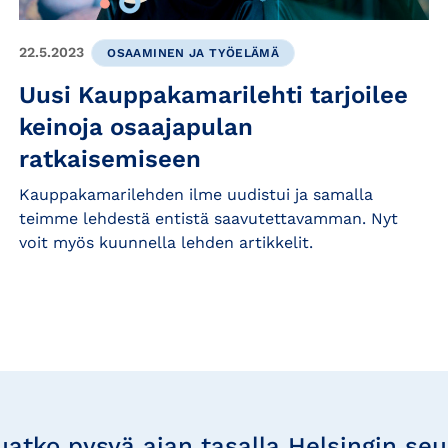
22.5.2023
OSAAMINEN JA TYÖELÄMÄ
Uusi Kauppakamarilehti tarjoilee
keinoja osaajapulan
ratkaisemiseen
Kauppakamarilehden ilme uudistui ja samalla
teimme lehdestä entistä saavutettavamman. Nyt
voit myös kuunnella lehden artikkelit.
uatko pysyä ajan tasalla Helsingin se