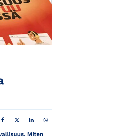
a
JAA FACEBOOKISSA
JAA X:SSÄ
JAA LINKEDINISSÄ
JAA WHATSAPPISSA
allisuus. Miten