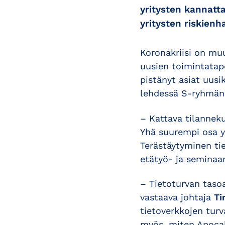
yritysten kannatt
yritysten riskienh
Koronakriisi on muu
uusien toimintatap
pistänyt asiat uusi
lehdessä S-ryhmän 
– Kattava tilannek
Yhä suurempi osa yr
Terästäytyminen tie
etätyö- ja seminaar
– Tietoturvan taso
vastaava johtaja
Ti
tietoverkkojen turv
myös, miten Apoca