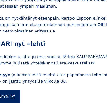
issatessaan ympäri maailman.
a on nytkähtänyt eteenpäin, kertoo Espoon elinke
auppakamarin aluejohtokunnan puheenjohtaja
Olli
n vetovoimainen yritysalue.
RI nyt -lehti
denkin osalta jo ensi vuotta. Miten KAUPPAKAMARI 
ämme ja lisätä yhteiskunnallista keskustelua?
elyyn
ja kertoa mitä mieltä olet paperisesta lehde
on jaettu yrityksille viikolla 38.
LYYN