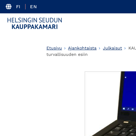
FI
EN
Etusivu
Ajankohtaista
Julkaisut
KAU
turvallisuuden esiin