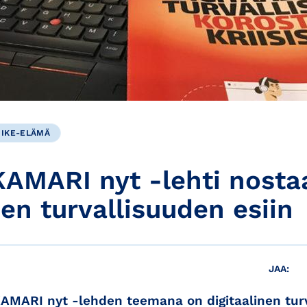
IIKE-ELÄMÄ
MARI nyt -lehti nosta
sen turvallisuuden esiin
JAA:
MARI nyt -lehden teemana on digitaalinen turv