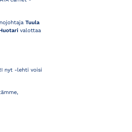
inojohtaja
Tuula
 Huotari
valottaa
nyt -lehti voisi
stämme,