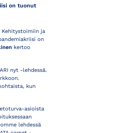
isi on tuonut
 Kehitystoimiin ja
pandemiakriisi on
inen
kertoo
ARI nyt -lehdessä.
erkkoon.
nkohtaista, kun
etoturva-asioista
oituksessaan
erromme lehdessä
ATA carnet -