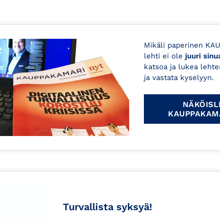
Mikäli paperinen KA
lehti ei ole
juuri sinu
katsoa ja lukea leht
ja vastata kyselyyn.
NÄKÖISL
KAUPPAKAM
Turvallista syksyä!