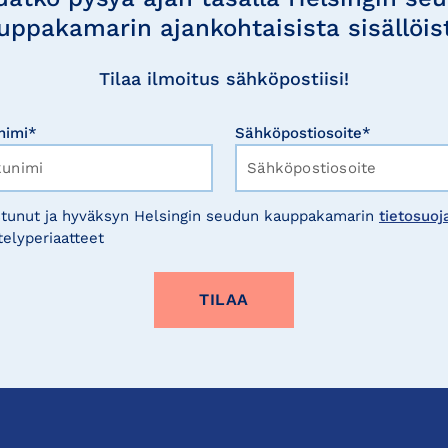
uppakamarin ajankohtaisista sisällöis
Tilaa ilmoitus sähköpostiisi!
nimi*
Sähköpostiosoite*
tunut ja hyväksyn Helsingin seudun kauppakamarin
tietosuoj
telyperiaatteet