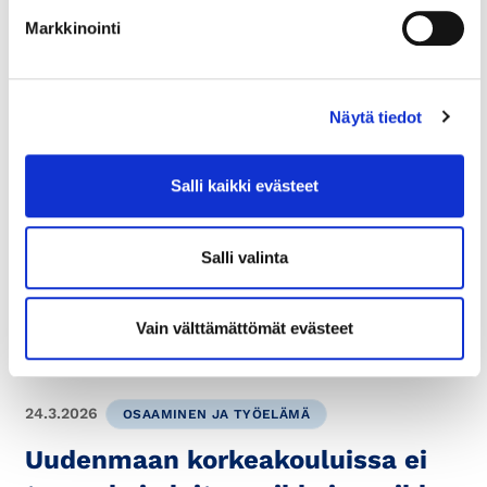
Markkinointi
6.8.2026
TOIMITUSJOHTAJALTA
Näytä tiedot
Toimitusjohtajalta:
Uusia vientimarkkinoita – onko
Salli kaikki evästeet
yrityksesi valmis tarttumaan
tilaisuuteen?
Salli valinta
Mercosur-sopimus luo uuden vapaakauppa-alueen,
joka avaa suomalaisyrityksille konkreettisia
Vain välttämättömät evästeet
vientimahdollisuuksia Latinalaiseen Amerikkaan....
24.3.2026
OSAAMINEN JA TYÖELÄMÄ
Uudenmaan korkeakouluissa ei