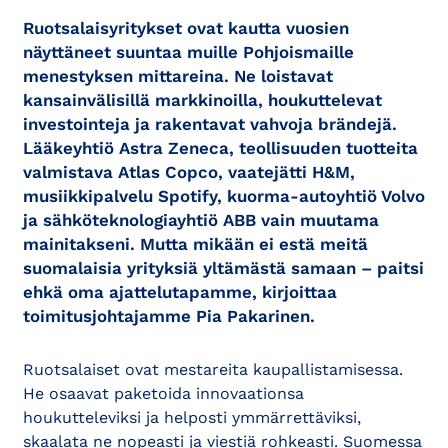
Ruotsalaisyritykset ovat kautta vuosien
näyttäneet suuntaa muille Pohjoismaille
menestyksen mittareina. Ne loistavat
kansainvälisillä markkinoilla, houkuttelevat
investointeja ja rakentavat vahvoja brändejä.
Lääkeyhtiö Astra Zeneca, teollisuuden tuotteita
valmistava Atlas Copco, vaatejätti H&M,
musiikkipalvelu Spotify, kuorma-autoyhtiö Volvo
ja sähköteknologiayhtiö ABB vain muutama
mainitakseni. Mutta mikään ei estä meitä
suomalaisia yrityksiä yltämästä samaan – paitsi
ehkä oma ajattelutapamme, kirjoittaa
toimitusjohtajamme Pia Pakarinen.
Ruotsalaiset ovat mestareita kaupallistamisessa.
He osaavat paketoida innovaationsa
houkutteleviksi ja helposti ymmärrettäviksi,
skaalata ne nopeasti ja viestiä rohkeasti. Suomessa