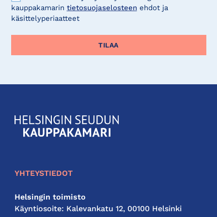
kauppakamarin
tietosuojaselosteen
ehdot ja
käsittelyperiaatteet
KauppakamariHelsingin
seudun
kauppakamari
YHTEYSTIEDOT
Helsingin toimisto
Käyntiosoite: Kalevankatu 12, 00100 Helsinki