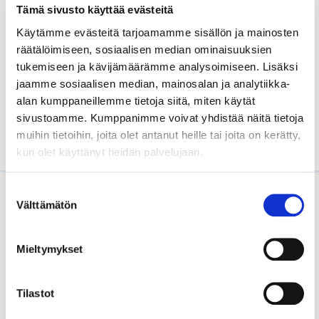
Tämä sivusto käyttää evästeitä
Käytämme evästeitä tarjoamamme sisällön ja mainosten
räätälöimiseen, sosiaalisen median ominaisuuksien
tukemiseen ja kävijämäärämme analysoimiseen. Lisäksi
jaamme sosiaalisen median, mainosalan ja analytiikka-
alan kumppaneillemme tietoja siitä, miten käytät
sivustoamme. Kumppanimme voivat yhdistää näitä tietoja
muihin tietoihin, joita olet antanut heille tai joita on kerätty,
kun olet käyttänyt heidän palvelujaan.
Lue myös
Suostumuksen
Välttämätön
valinta
Mieltymykset
Tilastot