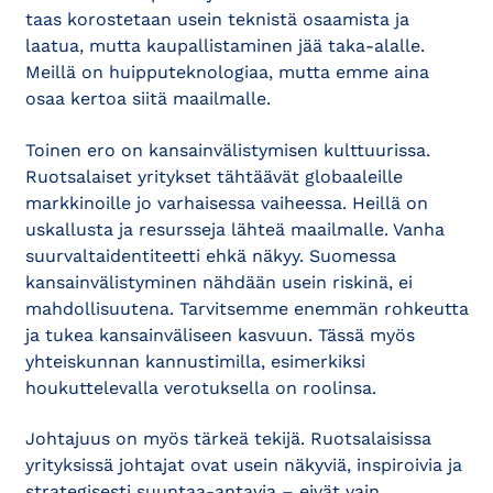
taas korostetaan usein teknistä osaamista ja
laatua, mutta kaupallistaminen jää taka-alalle.
Meillä on huipputeknologiaa, mutta emme aina
osaa kertoa siitä maailmalle.
Toinen ero on kansainvälistymisen kulttuurissa.
Ruotsalaiset yritykset tähtäävät globaaleille
markkinoille jo varhaisessa vaiheessa. Heillä on
uskallusta ja resursseja lähteä maailmalle. Vanha
suurvaltaidentiteetti ehkä näkyy. Suomessa
kansainvälistyminen nähdään usein riskinä, ei
mahdollisuutena. Tarvitsemme enemmän rohkeutta
ja tukea kansainväliseen kasvuun. Tässä myös
yhteiskunnan kannustimilla, esimerkiksi
houkuttelevalla verotuksella on roolinsa.
Johtajuus on myös tärkeä tekijä. Ruotsalaisissa
yrityksissä johtajat ovat usein näkyviä, inspiroivia ja
strategisesti suuntaa-antavia – eivät vain