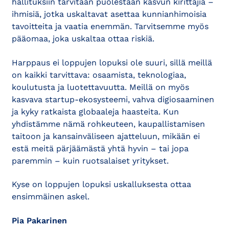
hallituksiin tarvitaan puolestaan kasvun kirittäjiä –
ihmisiä, jotka uskaltavat asettaa kunnianhimoisia
tavoitteita ja vaatia enemmän. Tarvitsemme myös
pääomaa, joka uskaltaa ottaa riskiä.
Harppaus ei loppujen lopuksi ole suuri, sillä meillä
on kaikki tarvittava: osaamista, teknologiaa,
koulutusta ja luotettavuutta. Meillä on myös
kasvava startup-ekosysteemi, vahva digiosaaminen
ja kyky ratkaista globaaleja haasteita. Kun
yhdistämme nämä rohkeuteen, kaupallistamisen
taitoon ja kansainväliseen ajatteluun, mikään ei
estä meitä pärjäämästä yhtä hyvin – tai jopa
paremmin – kuin ruotsalaiset yritykset.
Kyse on loppujen lopuksi uskalluksesta ottaa
ensimmäinen askel.
Pia Pakarinen