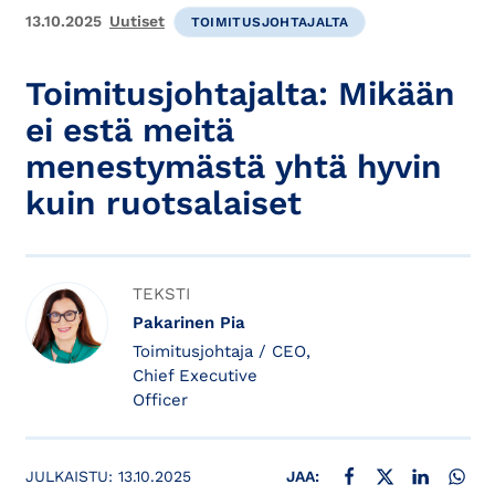
13.10.2025
Uutiset
TOIMITUSJOHTAJALTA
Toimitusjohtajalta: Mikään
ei estä meitä
menestymästä yhtä hyvin
kuin ruotsalaiset
TEKSTI
Pakarinen Pia
Toimitusjohtaja / CEO,
Chief Executive
Officer
JAA FACEBOOKISSA
JAA X:SSÄ
JAA LINKE
JAA
JULKAISTU:
13.10.2025
JAA: