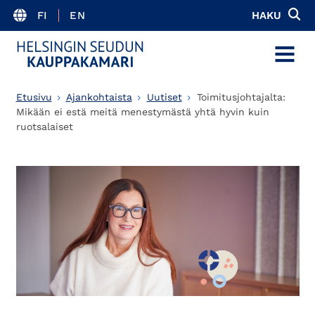
FI
EN
HAKU
MENU
Etusivu
Ajankohtaista
Uutiset
Toimitusjohtajalta:
Mikään ei estä meitä menestymästä yhtä hyvin kuin
ruotsalaiset