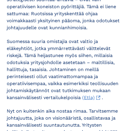
operatiivisen koneiston pyörittäjiä. Tämä ei liene
sattumaa: Ruotsissa yrityskenttää ohjaa
voimakkaasti yksityinen pääoma, jonka odotukset
johtajuudelle ovat kunnianhimoisia.
Suomessa suuria omistajia ovat valtio ja
eläkeyhtiöt, jotka ymmärrettävästi välttelevät
riskejä. Tämä heijastunee myös siihen, millaisia
odotuksia yritysjohdolle asetetaan – maltillisia,
hallittuja, tasaisia. Johtaminen on meillä
perinteisesti ollut vaatimattomampaa ja
operatiivisempaa, vaikka esimerkiksi teollisuuden
johtamiskäytännöt ovat tutkimuksen mukaan
kansainvälisesti vertailukelpoisia
(Etla)
.
Nyt on kuitenkin aika nostaa rimaa. Tarvitsemme
johtajuutta, joka on visionääristä, osallistavaa ja
kansainvälisesti suuntautunutta. Yritysten