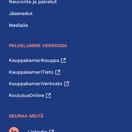
Neuvonta ja palvelut
Jäsenedut
Medialle
PALVELUMME VERKOSSA
KauppakamariKauppa
KauppakamariTieto
KauppakamariVerkosto
KoulutusOnline
SEURAA MEITÄ
Linkedin