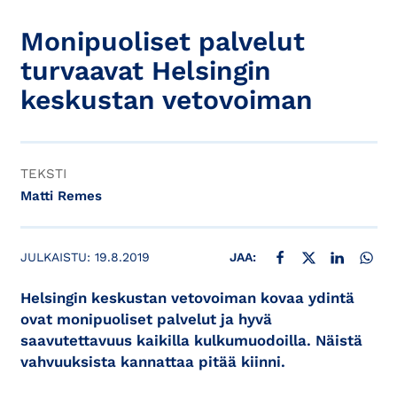
Monipuoliset palvelut
turvaavat Helsingin
keskustan vetovoiman
TEKSTI
Matti Remes
JAA FACEBOOKISSA
JAA X:SSÄ
JAA LINKE
JAA
JULKAISTU:
19.8.2019
JAA:
Helsingin keskustan vetovoiman kovaa ydintä
ovat monipuoliset palvelut ja hyvä
saavutettavuus kaikilla kulkumuodoilla. Näistä
vahvuuksista kannattaa pitää kiinni.