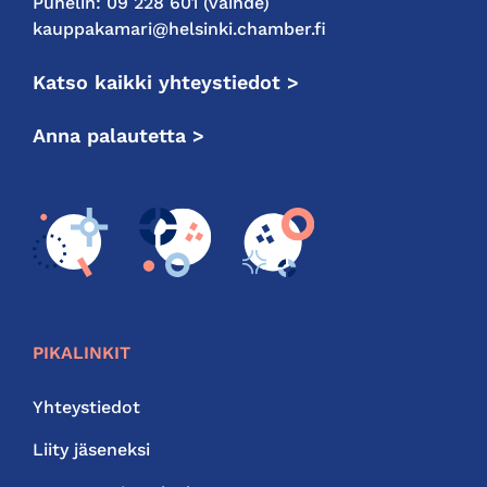
Puhelin: 09 228 601 (vaihde)
kauppakamari@helsinki.chamber.fi
Katso kaikki yhteystiedot >
Anna palautetta >
PIKALINKIT
Yhteystiedot
Liity jäseneksi