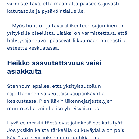
varmistettava, että maan alta pääsee sujuvasti
katutasolle ja pysäköintialueille.
– Myös huolto- ja tavaraliikenteen sujuminen on
yrityksille oleellista. Lisäksi on varmistettava, että
hälytysajoneuvot pääsevät liikkumaan nopeasti ja
esteettä keskustassa.
Heikko saavutettavuus veisi
asiakkaita
Stenholm epäilee, että yksityisautoilun
rajoittaminen vaikeuttaisi kaupankäyntiä
keskustassa. Pienilläkin liikennejärjestelyjen
muutoksilla voi olla iso yhteisvaikutus.
Hyvä esimerkki tästä ovat jokakesäiset katutyöt.
Jos yksikin kaista tärkeällä kulkuväylällä on pois
käytöstä, seurauksena on ruuhkia jopa