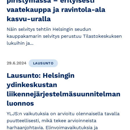
piristymässä – erityisesti
vaatekauppa ja ravintola-ala
kasvu-uralla
Näin selvitys tehtiin Helsingin seudun
kauppakamarin selvitys perustuu Tilastokeskuksen
lukuihin ja...
29.6.2024
LAUSUNTO
Lausunto: Helsingin
ydinkeskustan
liikennejärjestelmäsuunnitelman
luonnos
YLJS:n vaikutuksia on arvioitu olennaisella tavalla
puutteellisesti, mikä tekee arvioinneista
harhaanjohtavia. Elinvoimavaikutuksia ja