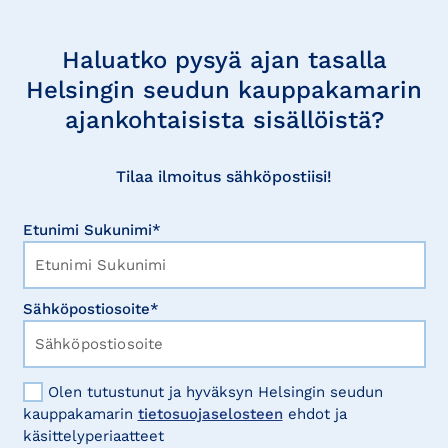
Tilaa
uutisia
Haluatko pysyä ajan tasalla
Helsingin seudun kauppakamarin
ajankohtaisista sisällöistä?
Tilaa ilmoitus sähköpostiisi!
Etunimi Sukunimi*
Sähköpostiosoite*
Olen tutustunut ja hyväksyn Helsingin seudun
kauppakamarin
tietosuojaselosteen
ehdot ja
käsittelyperiaatteet