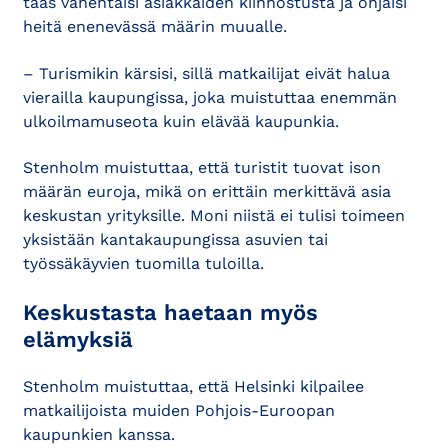
taas vähentäisi asiakkaiden kiinnostusta ja ohjaisi
heitä enenevässä määrin muualle.
– Turismikin kärsisi, sillä matkailijat eivät halua
vierailla kaupungissa, joka muistuttaa enemmän
ulkoilmamuseota kuin elävää kaupunkia.
Stenholm muistuttaa, että turistit tuovat ison
määrän euroja, mikä on erittäin merkittävä asia
keskustan yrityksille. Moni niistä ei tulisi toimeen
yksistään kantakaupungissa asuvien tai
työssäkäyvien tuomilla tuloilla.
Keskustasta haetaan myös
elämyksiä
Stenholm muistuttaa, että Helsinki kilpailee
matkailijoista muiden Pohjois-Euroopan
kaupunkien kanssa.