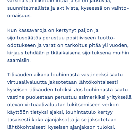
varsinaista liiketoimintaa ja se on jatkuvaa,
suunnitelmallista ja aktiivista, kyseessä on vaihto-
omaisuus.
Kun kassavaroja on kertynyt paljon ja
sijoituspäätös perustuu positiiviseen tuotto-
odotukseen ja varat on tarkoitus pitää yli vuoden,
kirjaus tehdään pitkäaikaisena sijoituksena muihin
saamisiin.
Tilikauden aikana louhinnasta vastineeksi saatu
virtuaalivaluutta jaksotetaan lähtökohtaisesti
kyseisen tilikauden tuloksi. Jos louhinnasta saatu
vastine puolestaan perustuu esimerkiksi yrityksellä
olevan virtuaalivaluutan lukitsemiseen verkon
käyttöön tietyksi ajaksi, louhintatulo kertyy
tasaisesti koko ajanjaksolta ja se jaksotetaan
lähtökohtaisesti kyseisen ajanjakson tuloksi.