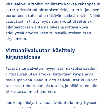
Virtuaalivaluuttoihin on liitetty korkea rahanpesun
ja terrorismin rahoittamisen riski, joten kirjauksen
perusteena tulee olla riittävän selkeä tosite. Näihin
valuuttoihin liittyy myös suuri volatiliteettiriski.
Tilinpäätöksen antama oikea ja riittävä kuva
edellyttää arvostuksen tulosvaikutteisen erän
kirjaamista.
Virtuaalivaluutan käsittely
kirjanpidossa
Tavaran tai palvelun myynnistä maksuksi saadun
virtuaalivaluutan arvoksi katsotaan käypä arvo
maksupäivänä. Saadut virtuaalivaluutat kuuluvat
taseessa rahoitusomaisuuteen, ja niillä tulee olla
tilikartassa oma tilinumero.
Jos kaupankäynti virtuaalivaluutalla on yrityksen