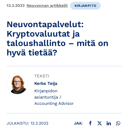
13.3.2023
Neuvonnan artikkelit
KIRJANPITO
Neuvontapalvelut:
Kryptovaluutat ja
taloushallinto – mitä on
hyvä tietää?
TEKSTI
Kerbs Teija
Kirjanpidon
asiantuntija /
Accounting Advisor
JAA FACEBOOKISSA
JAA X:SSÄ
JAA LINKE
JAA
JULKAISTU:
13.3.2023
JAA: