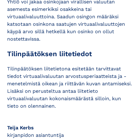
Yhtiö voi jakaa osinkojaan virallisen valuutan
asemesta esimerkiksi osakkeina tai
virtuaalivaluuttoina. Saadun osingon määräksi
katsotaan osinkona saatujen virtuaalivaluuttojen
käypä arvo sillä hetkellä kun osinko on ollut
nostettavissa.
Tilinpäätöksen liitetiedot
Tilinpäätöksen liitetietona esitetään tarvittavat
tiedot virtuaalivaluutan arvostusperiaatteista ja -
menetelmistä oikean ja riittävän kuvan antamiseksi.
Lisäksi on perusteltua antaa liitetieto
virtuaalivaluutan kokonaismäärästä silloin, kun
tieto on olennainen.
Teija Kerbs
kirjanpidon asiantuntija