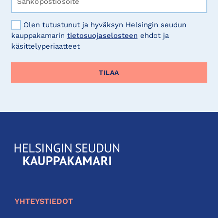
Olen tutustunut ja hyväksyn Helsingin seudun
kauppakamarin
tietosuojaselosteen
ehdot ja
käsittelyperiaatteet
KauppakamariHelsingin
seudun
kauppakamari
YHTEYSTIEDOT