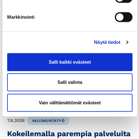
Markkinointi
7.8.2026
TYÖSUHDEASIAT
Neuvontapalvelut:
Näytä tiedot
Työterveyshuoltoa koskeva
asetus uudistuu – pakolliset ja
Salli kaikki evästeet
vapaaehtoiset palvelut erotellaan
Salli valinta
Hyvän työterveyshuoltokäytännön toteuttamista
koskeva asetus uudistuu 1.1.2027. Uudistuksen
tavoitteena on selkeyttää...
Vain välttämättömät evästeet
7.8.2026
VALIOKUNTATYÖ
Kokeilemalla parempia palveluita