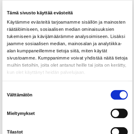
Pohditko, onko yrityksesi
jäsenemme?
Tämä sivusto käyttää evästeitä
Käytämme evästeitä tarjoamamme sisällön ja mainosten
Voit tarkistaa organisaatiosi
räätälöimiseen, sosiaalisen median ominaisuuksien
jäsenyyden
KauppakamariVerkostosta.
tukemiseen ja kävijämäärämme analysoimiseen. Lisäksi
jaamme sosiaalisen median, mainosalan ja analytiikka-
alan kumppaneillemme tietoja siitä, miten käytät
sivustoamme. Kumppanimme voivat yhdistää näitä tietoja
muihin tietoihin, joita olet antanut heille tai joita on kerätty,
kun olet käyttänyt heidän palvelujaan.
Lue myös
Suostumuksen
Välttämätön
valinta
Mieltymykset
Tilastot