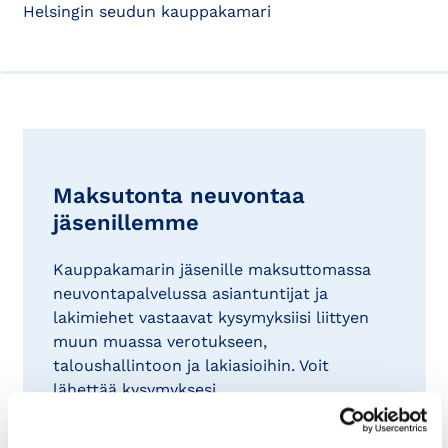
Helsingin seudun kauppakamari
Maksutonta neuvontaa
jäsenillemme
Kauppakamarin jäsenille maksuttomassa
neuvontapalvelussa asiantuntijat ja
lakimiehet vastaavat kysymyksiisi liittyen
muun muassa verotukseen,
taloushallintoon ja lakiasioihin. Voit
lähettää kysymyksesi
asiantuntijoillemme
lomakkeen kautta.