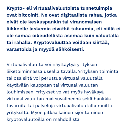
Krypto- eli virtuaalivaluutoista tunnetuimpia
ovat bitcoinit. Ne ovat digitaalista rahaa, jotka
eivät ole keskuspankin tai viranomaisen
liikkeelle laskemia eivätkä takaamia, eli niillä ei
ole samaa oikeudellista asemaa kuin valuutalla
tai rahalla. Kryptovaluuttaa voidaan siirtää,
varastoida ja myydä sähköisesti.
Virtuaalivaluutta voi näyttäytyä yrityksen
liiketoiminnassa usealla tavalla. Yrityksen toiminta
tai osa siitä voi perustua virtuaalivaluutalla
käytävään kauppaan tai virtuaalivaluutan
louhimiseen. Yritykset voivat myös hyväksyä
virtuaalivaluutan maksuvälineenä sekä hankkia
tavaroita tai palveluja virtuaalivaluutalla muilta
yrityksiltä. Myös pitkäaikainen sijoittaminen
kryptovaluutoilla on mahdollista.