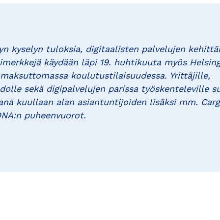
yn kyselyn tuloksia, digitaalisten palvelujen kehittä
simerkkejä käydään läpi 19. huhtikuuta myös Helsin
aksuttomassa koulutustilaisuudessa. Yrittäjille,
hdolle sekä digipalvelujen parissa työskenteleville 
na kuullaan alan asiantuntijoiden lisäksi mm. Carg
DNA:n puheenvuorot.