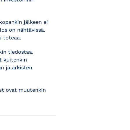
kopankin jälkeen ei
los on nähtävissä.
u toteaa.
kin tiedostaa.
t kuitenkin
n ja arkisten
det ovat muutenkin