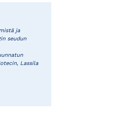
mistä ja
gin seudun
suunnatun
otecin, Lassila