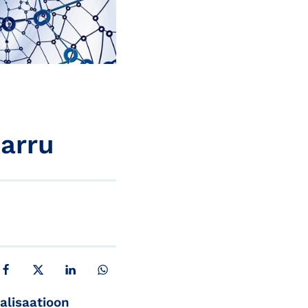
jarru
JAA FACEBOOKISSA
JAA X:SSÄ
JAA LINKEDINISSÄ
JAA WHATSAPPISSA
alisaatioon