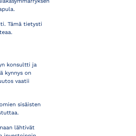
asiakasymmärryksen
apula.
ti. Tämä tietysti
teaa.
yn konsultti ja
vä kynnys on
uutos vaatii
 omien sisäisten
tuttaa.
naan lähtivät
n investoinnin