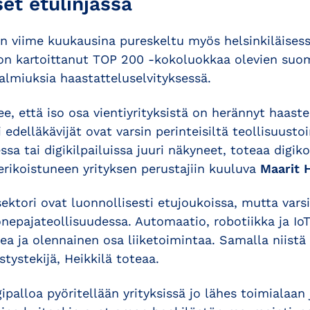
set etulinjassa
n viime kuukausina pureskeltu myös helsinkiläisess
 on kartoittanut TOP 200 -kokoluokkaa olevien suom
valmiuksia haastatteluselvityksessä.
e, että iso osa vientiyrityksistä on herännyt haastei
i edelläkävijät ovat varsin perinteisiltä teollisuustoi
ssa tai digikilpailuissa juuri näkyneet, toteaa digiko
erikoistuneen yrityksen perustajiin kuuluva
Maarit H
ektori ovat luonnollisesti etujoukoissa, mutta varsi
nepajateollisuudessa. Automaatio, robotiikka ja IoT
kea ja olennainen osa liiketoimintaa. Samalla niistä
stystekijä, Heikkilä toteaa.
palloa pyöritellään yrityksissä jo lähes toimialaan