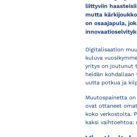
liittyviin haastei
mutta kärkijoukko
on osaajapula, jok
innovaatioselvityk
Digitalisaation mu
kuluva vuosikymmen
yritys on joutunut 
heidän kohdallaan 
uutta potkua ja ki
Muutospainetta on 
ovat ottaneet omat 
koko verkostolta. P
kaksi vaihtoehtoa: 