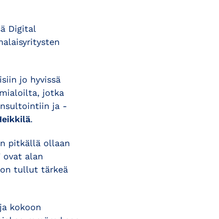
ä Digital
alaisyritysten
siin jo hyvissä
mialoilta, jotka
nsultointiin ja -
eikkilä
.
n pitkällä ollaan
 ovat alan
 on tullut tärkeä
 ja kokoon