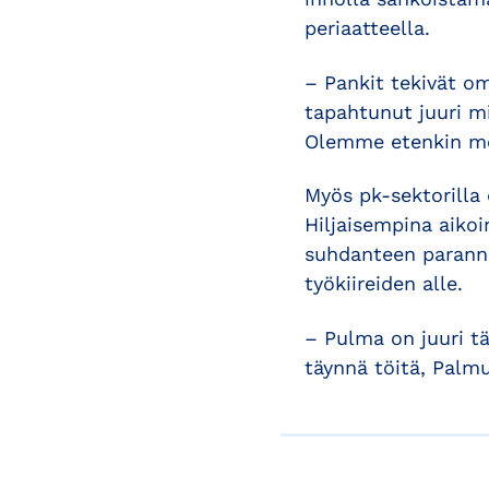
periaatteella.
– Pankit tekivät om
tapahtunut juuri mi
Olemme etenkin mob
Myös pk-sektorilla 
Hiljaisempina aikoi
suhdanteen parannu
työkiireiden alle.
– Pulma on juuri t
täynnä töitä, Palmu