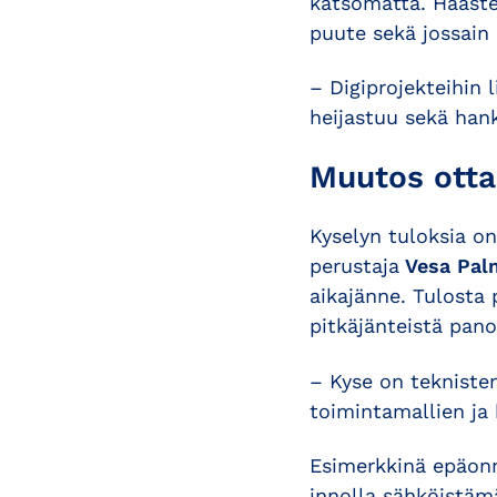
katsomatta. Haaste
puute sekä jossain
– Digiprojekteihin 
heijastuu sekä hank
Muutos otta
Kyselyn tuloksia on
perustaja
Vesa Pal
aikajänne. Tulosta 
pitkäjänteistä pano
– Kyse on teknisten
toimintamallien ja
Esimerkkinä epäonn
innolla sähköistämä