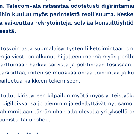
siin. Telecom-ala ratsastaa odotetusti digirintama
ihin kuuluu myös perinteistä teollisuutta. Kesk
a vaikeuttaa rekrytointeja, selviää konsulttiyhtiö
sestä.
utosvoimasta suomalaisyritysten liiketoimintaan 
 ja viesti on alkanut hiljalleen mennä myös perill
tarttumaan härkää sarvista ja pohtimaan tosissaan, 
tarkoittaa, miten se muokkaa omaa toimintaa ja kuin
lpailuetua kaikkeen tekemiseen.
tullut kiristyneen kilpailun myötä myös yhteistyö
digiloikkansa jo aiemmin ja edellyttävät nyt samoj
ahimmillaan tämän uhan alla olevalla yrityksellä on
uudistu tai unohdu.