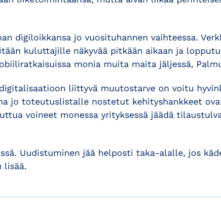
an digiloikkansa jo vuosituhannen vaihteessa. Verk
tään kuluttajille näkyvää pitkään aikaan ja lopputu
iiliratkaisuissa monia muita maita jäljessä, Palm
digitalisaatioon liittyvä muutostarve on voitu hyvin
na jo toteutuslistalle nostetut kehityshankkeet ova
ttua voineet monessa yrityksessä jäädä tilaustulva
ässä. Uudistuminen jää helposti taka-alalle, jos kä
 lisää.