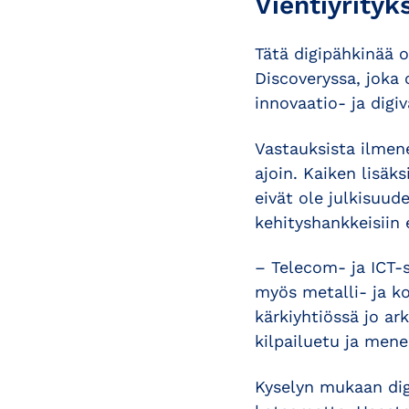
Vientiyrityk
Tätä digipähkinää o
Discoveryssa, joka
innovaatio- ja digi
Vastauksista ilmene
ajoin. Kaiken lisäks
eivät ole julkisuude
kehityshankkeisiin 
– Telecom- ja ICT-s
myös metalli- ja ko
kärkiyhtiössä jo ar
kilpailuetu ja mene
Kyselyn mukaan digi