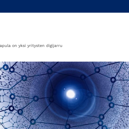
apula on yksi yritysten digijarru