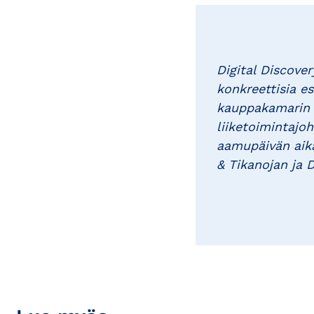
Digital Discover
konkreettisia e
kauppakamarin m
liiketoimintajo
aamupäivän aika
& Tikanojan ja 