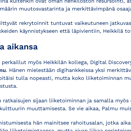
ina kuitenkin ovat oman henkilöstön resursointi, 
 määrin muutosvastarinta ja merkittävimpänä osaaj
liittyvät rekrytoinnit tuntuvat vaikeutuneen jatkuvas
keiden käynnistykseen että läpivientiin, Heikkilä to
a aikansa
 perkaillut myös Heikkilän kollega, Digital Discover
mu
. Hänen mielestään digihankkeissa yksi merkittä
pitäisi tulla nopeasti, mutta koko liiketoiminnan m
stusta.
 ratkaisujen sijaan liiketoiminnan ja samalla myös
 kulttuurin muuttamisesta. Se vie aikaa, Palmu muis
istumisesta hän mainitsee rahoitusalan, jotka aika
än liiketoimintaansa, mutta aivan liikaa perinteise