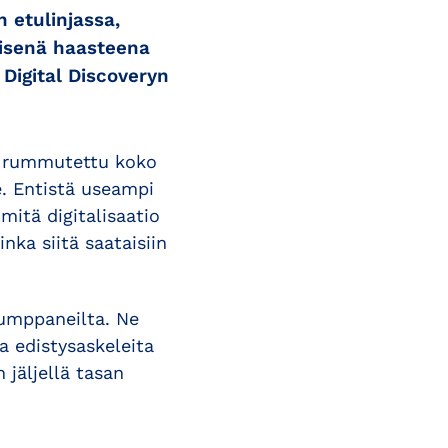
n etulinjassa,
eisenä haasteena
 Digital Discoveryn
on rummutettu koko
e. Entistä useampi
mitä digitalisaatio
ka siitä saataisiin
kumppaneilta. Ne
a edistysaskeleita
 jäljellä tasan