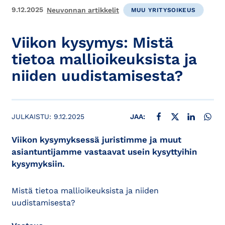
9.12.2025
Neuvonnan artikkelit
MUU YRITYSOIKEUS
Viikon kysymys: Mistä
tietoa mallioikeuksista ja
niiden uudistamisesta?
JAA FACEBOOKISSA
JAA X:SSÄ
JAA LINKE
JAA
JULKAISTU:
9.12.2025
JAA:
Viikon kysymyksessä juristimme ja muut
asiantuntijamme vastaavat usein kysyttyihin
kysymyksiin.
Mistä tietoa mallioikeuksista ja niiden
uudistamisesta?