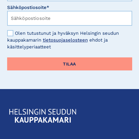
Sähköpostiosoite*
Olen tutustunut ja hyväksyn Helsingin seudun
kauppakamarin
tietosuojaselosteen
ehdot ja
käsittelyperiaatteet
KauppakamariHelsingin
seudun
kauppakamari