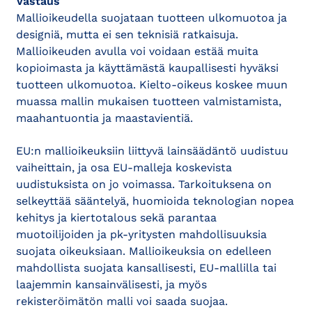
Va
staus
Mallioikeudella suojataan tuotteen ulkomuotoa ja
designiä, mutta ei sen teknisiä ratkaisuja.
Mallioikeuden avulla voi voidaan estää muita
kopioimasta ja käyttämästä kaupallisesti hyväksi
tuotteen ulkomuotoa. Kielto-oikeus koskee muun
muassa mallin mukaisen tuotteen valmistamista,
maahantuontia ja maastavientiä.
EU:n mallioikeuksiin liittyvä lainsäädäntö uudistuu
vaiheittain, ja osa EU-malleja koskevista
uudistuksista on jo voimassa. Tarkoituksena on
selkeyttää sääntelyä, huomioida teknologian nopea
kehitys ja kiertotalous sekä parantaa
muotoilijoiden ja pk-yritysten mahdollisuuksia
suojata oikeuksiaan. Mallioikeuksia on edelleen
mahdollista suojata kansallisesti, EU-mallilla tai
laajemmin kansainvälisesti, ja myös
rekisteröimätön malli voi saada suojaa.