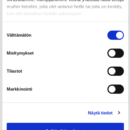
henkilöstö- tai palkkakysymys, verotus- tai
muihin tietoihin, joita olet antanut heille tai joita on kerätty,
kirjanpitoasia tai kansainvälistymiseen
kun olet käyttänyt heidän palvelujaan.
liittyvä asia >>
Suostumuksen
KauppakamariKauppa
Välttämätön
valinta
Tutustu myös KauppakamariKaupan
verkkopalvelussa oleviin kansainvälisiin
Mieltymykset
aiheisiin >>
Tilastot
Markkinointi
Näytä tiedot
Lue myös