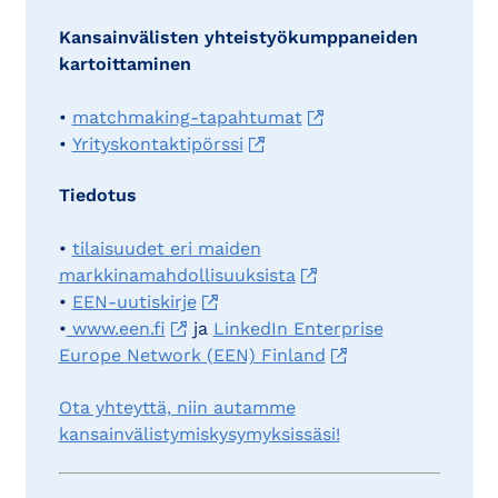
Kansainvälisten yhteistyökumppaneiden
kartoittaminen
•
matchmaking-tapahtumat
•
Yrityskontaktipörssi
Tiedotus
•
tilaisuudet eri maiden
markkinamahdollisuuksista
•
EEN-uutiskirje
•
www.een.fi
ja
LinkedIn Enterprise
Europe Network (EEN) Finland
Ota yhteyttä, niin autamme
kansainvälistymiskysymyksissäsi!