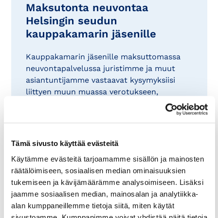
Maksutonta neuvontaa
Helsingin seudun
kauppakamarin jäsenille
Kauppakamarin jäsenille maksuttomassa
neuvontapalvelussa juristimme ja muut
asiantuntijamme vastaavat kysymyksiisi
liittyen muun muassa verotukseen,
taloushallintoon, työsuhde- ja lakiasioihin.
Voit tarkastaa organisaatiosi
jäsenyyden
KauppakamariVerkostosta
Tämä sivusto käyttää evästeitä
Lähetä kysymyksesi –
Käytämme evästeitä tarjoamamme sisällön ja mainosten
asiantuntijatiimimme auttaa sinua
räätälöimiseen, sosiaalisen median ominaisuuksien
eteenpäin
tukemiseen ja kävijämäärämme analysoimiseen. Lisäksi
jaamme sosiaalisen median, mainosalan ja analytiikka-
Voit lähettää kysymyksesi
alan kumppaneillemme tietoja siitä, miten käytät
asiantuntijoillemme olipa kyseessä sitten
sivustoamme. Kumppanimme voivat yhdistää näitä tietoja