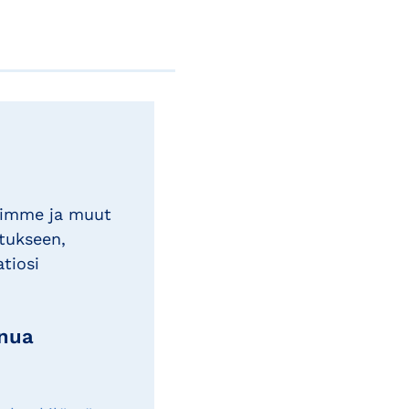
timme ja muut
tukseen,
atiosi
inua