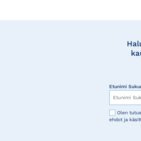
Tilaa
uutisia
Hal
ka
Etunimi Suku
Olen tutus
ehdot ja käsit