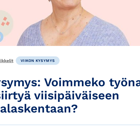
kkelit
VIIKON KYSYMYS
ysymys: Voimmeko työn
iirtyä viisipäiväiseen
alaskentaan?