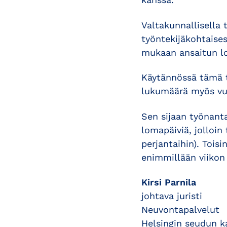
Valtakunnallisella t
työntekijäkohtais
mukaan ansaitun l
Käytännössä tämä t
lukumäärä myös vuo
Sen sijaan työnantaj
lomapäiviä, jolloin
perjantaihin). Toisi
enimmillään viiko
Kirsi Parnila
johtava juristi
Neuvontapalvelut
Helsingin seudun 