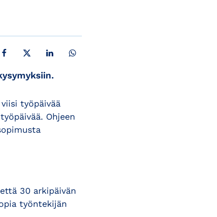
JAA FACEBOOKISSA
JAA X:SSÄ
JAA LINKEDINISSÄ
JAA WHATSAPPISSA
kysymyksiin.
viisi työpäivää
 työpäivää. Ohjeen
osopimusta
 että 30 arkipäivän
opia työntekijän