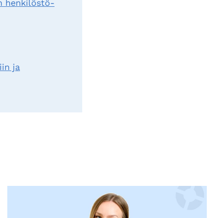
n henkilöstö-
in ja