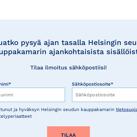
uatko pysyä ajan tasalla Helsingin se
uppakamarin ajankohtaisista sisällöis
Tilaa ilmoitus sähköpostiisi!
nimi*
Sähköpostiosoite*
tunut ja hyväksyn Helsingin seudun kauppakamarin
tietosuoj
telyperiaatteet