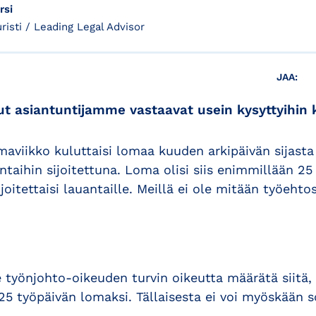
rsi
uristi / Leading Legal Advisor
JAA:
t asiantuntijamme vastaavat usein kysyttyihin 
aviikko kuluttaisi lomaa kuuden arkipäivän sijasta 
taihin sijoitettuna. Loma olisi siis enimmillään 25
oitettaisi lauantaille. Meillä ei ole mitään työeht
e työnjohto-oikeuden turvin oikeutta määrätä siitä,
 työpäivän lomaksi. Tällaisesta ei voi myöskään s