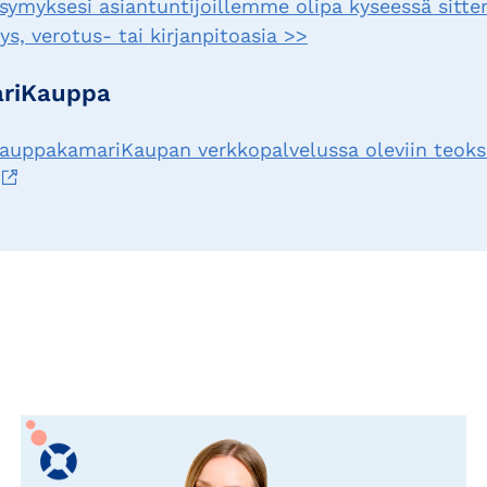
ysymyksesi asiantuntijoillemme olipa kyseessä sitte
s, verotus- tai kirjanpitoasia >>
riKauppa
uppakamariKaupan verkkopalvelussa oleviin teoksi