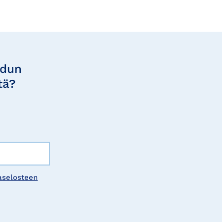
udun
tä?
aselosteen