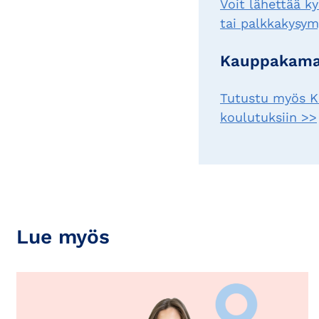
Voit lähettää k
tai palkkakysymy
Kauppakama
Tutustu myös Ka
koulutuksiin >>
Lue myös