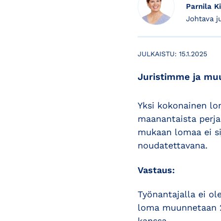
Parnila Ki
Johtava j
JULKAISTU:
15.1.2025
Juristimme ja muu
Yksi kokonainen lom
maanantaista perjan
mukaan lomaa ei sij
noudatettavana.
Vastaus:
Työnantajalla ei ol
loma muunnetaan 25
kanssa.