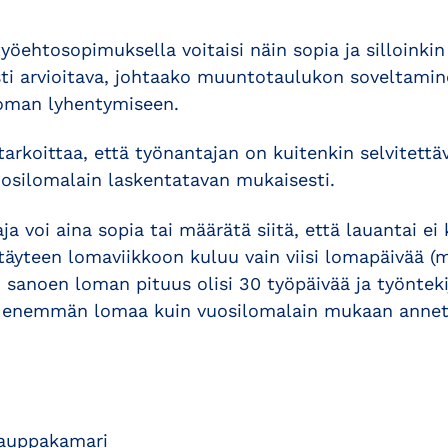
yöehtosopimuksella voitaisi näin sopia ja silloinkin 
esti arvioitava, johtaako muuntotaulukon soveltami
oman lyhentymiseen.
arkoittaa, että työnantajan on kuitenkin selvitettä
silomalain laskentatavan mukaisesti.
a voi aina sopia tai määrätä siitä, että lauantai ei
 täyteen lomaviikkoon kuluu vain viisi lomapäivää 
n sanoen loman pituus olisi 30 työpäivää ja työntekij
n enemmän lomaa kuin vuosilomalain mukaan annet
kauppakamari