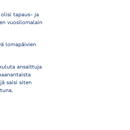
olisi tapaus- ja
nen vuosilomalain
vä lomapäivien
 kuluta ansaittuja
(maanantaista
ä saisi siten
tuna.