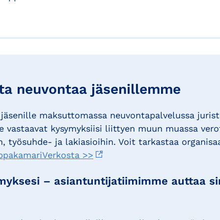
a neuvontaa jäsenillemme
jäsenille maksuttomassa neuvontapalvelussa juris
 vastaavat kysymyksiisi liittyen muun muassa vero
, työsuhde- ja lakiasioihin. Voit tarkastaa organisa
ppakamariVerkosta >>
yksesi – asiantuntijatiimimme auttaa s