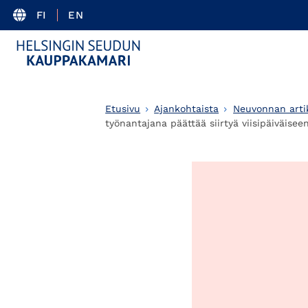
FI
EN
Etusivu
Ajankohtaista
Neuvonnan artik
työnantajana päättää siirtyä viisipäiväise