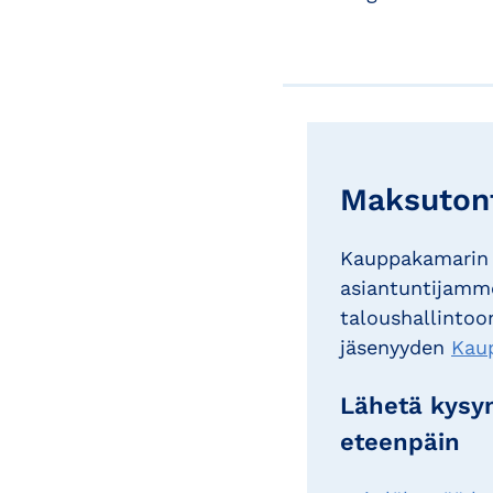
Maksutont
Kauppakamarin 
asiantuntijamme
taloushallintoon
jäsenyyden
Kau
Lähetä kysym
eteenpäin