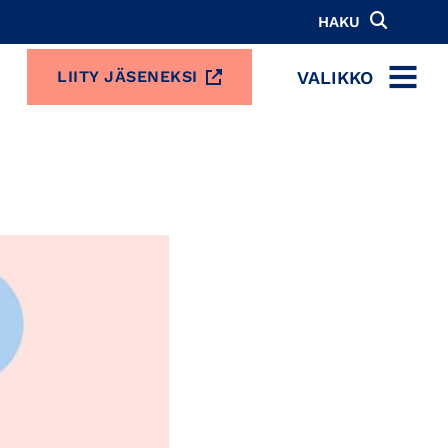
HAKU
VALIKKO
LIITY JÄSENEKSI
MENU