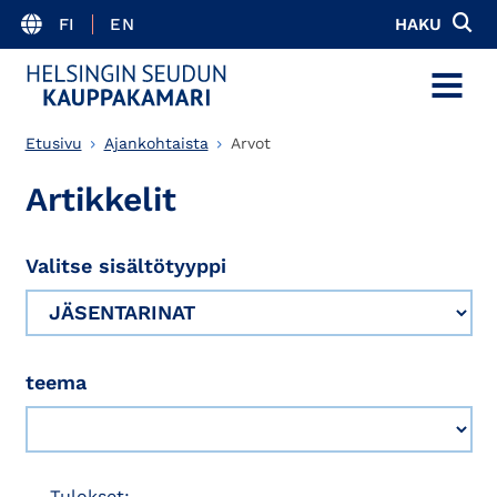
FI
EN
HAKU
MENU
Etusivu
Ajankohtaista
Arvot
Artikkelit
Valitse sisältötyyppi
teema
Tulokset: