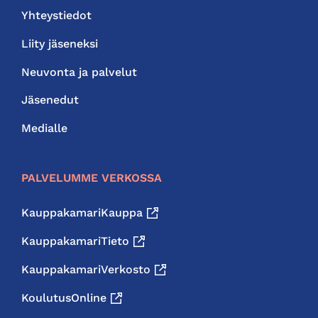
Yhteystiedot
Liity jäseneksi
Neuvonta ja palvelut
Jäsenedut
Medialle
PALVELUMME VERKOSSA
KauppakamariKauppa
KauppakamariTieto
KauppakamariVerkosto
KoulutusOnline