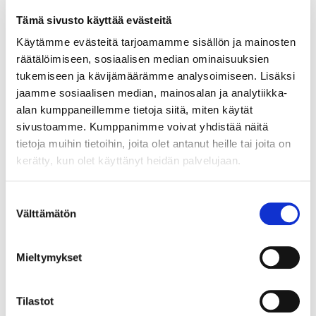
parhaimmat arvot. Varmastikin voi, mutta en
Tämä sivusto käyttää evästeitä
suosittele toimimaan konsulttien ohjeiden
mukaisesti, vaan päättämään arvoista
Käytämme evästeitä tarjoamamme sisällön ja mainosten
yhteisön kesken.
räätälöimiseen, sosiaalisen median ominaisuuksien
tukemiseen ja kävijämäärämme analysoimiseen. Lisäksi
jaamme sosiaalisen median, mainosalan ja analytiikka-
alan kumppaneillemme tietoja siitä, miten käytät
sivustoamme. Kumppanimme voivat yhdistää näitä
tietoja muihin tietoihin, joita olet antanut heille tai joita on
kerätty, kun olet käyttänyt heidän palvelujaan.
Suostumuksen
Välttämätön
valinta
Mieltymykset
4.2.2019
REFERENSSI
Jaakko Heinimäki: Ukulelea
Tilastot