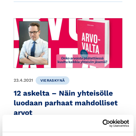
23.4.2021
VIERASKYNÄ
12 askelta – Näin yhteisölle
luodaan parhaat mahdolliset
arvot
Olen kuullut kysymyksen, voiko ulkopuolinen
konsultti kertoa, mitkä ovat yhteisölle