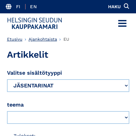
FI
EN
HAKU
MENU
Etusivu
Ajankohtaista
EU
Artikkelit
Valitse sisältötyyppi
teema
Tulokset: