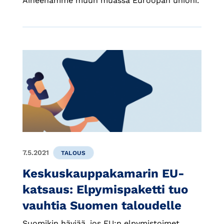
Aiheenamme muun muassa Euroopan unioni.
7.5.2021
TALOUS
Keskuskauppakamarin EU-
katsaus: Elpymispaketti tuo
vauhtia Suomen taloudelle
Suomikin häviää, jos EU:n elpymistoimet