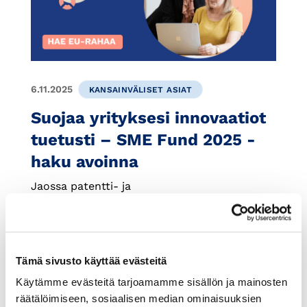
6.11.2025
KANSAINVÄLISET ASIAT
Suojaa yrityksesi innovaatiot
tuetusti – SME Fund 2025 -
haku avoinna
Jaossa patentti- ja
kasvinjalostusoikeusarvoseteleitä pienille ja
keskisuurille yrityksille - EU:n
teollisoikeusviraston EUIPO:n Ideas Powered
for Business SME Fund -ohjelma on jälleen
Tämä sivusto käyttää evästeitä
avoinna. Ole nopea. Haku on avoinna
Käytämme evästeitä tarjoamamme sisällön ja mainosten
joulukuun alkuun tai kunnes arvosetelit
räätälöimiseen, sosiaalisen median ominaisuuksien
loppuvat.