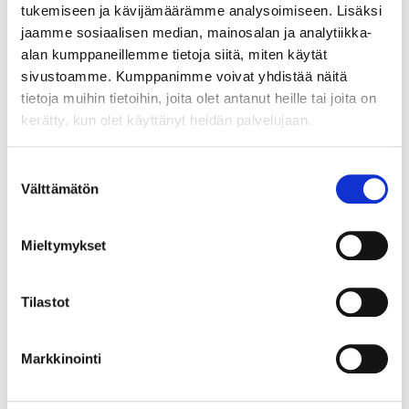
tukemiseen ja kävijämäärämme analysoimiseen. Lisäksi
jaamme sosiaalisen median, mainosalan ja analytiikka-
alan kumppaneillemme tietoja siitä, miten käytät
sivustoamme. Kumppanimme voivat yhdistää näitä
tietoja muihin tietoihin, joita olet antanut heille tai joita on
kerätty, kun olet käyttänyt heidän palvelujaan.
Suostumuksen
Välttämätön
valinta
Mieltymykset
14.10.2025
LIIKE-ELÄMÄ
Tilastot
Yritykset voivat vaikuttaa
EU:n kiertotaloussäädökseen
Markkinointi
– kansallinen laki etenee
ripeämmin